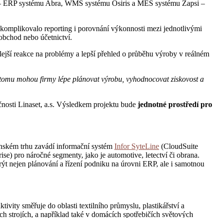
 ERP systému Abra, WMS systému Osiris a MES systému Zapsi –
ž komplikovalo reporting i porovnání výkonnosti mezi jednotlivými
obchod nebo účetnictví.
hlejší reakce na problémy a lepší přehled o průběhu výroby v reálném
ky tomu mohou firmy lépe plánovat výrobu, vyhodnocovat ziskovost a
čnosti Linaset, a.s. Výsledkem projektu bude
jednotné prostředí pro
venském trhu zavádí informační systém
Infor SyteLine
(CloudSuite
ise) pro náročné segmenty, jako je automotive, letectví či obrana.
 nejen plánování a řízení podniku na úrovni ERP, ale i samotnou
vity směřuje do oblasti textilního průmyslu, plastikářství a
ých strojích, a například také v domácích spotřebičích světových