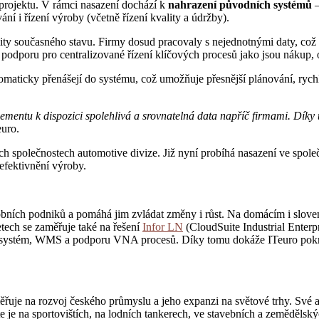
projektu. V rámci nasazení dochází k
nahrazení původních systémů
–
ní i řízení výroby (včetně řízení kvality a údržby).
 limity současného stavu. Firmy dosud pracovaly s nejednotnými daty, co
podporu pro centralizované řízení klíčových procesů jako jsou nákup, 
utomaticky přenášejí do systému, což umožňuje přesnější plánování, ryc
agementu k dispozici spolehlivá a srovnatelná data napříč firmami. Dí
euro.
h společnostech automotive divize. Již nyní probíhá nasazení ve spole
 zefektivnění výroby.
výrobních podniků a pomáhá jim zvládat změny i růst. Na domácím i slo
letech se zaměřuje také na řešení
Infor LN
(CloudSuite Industrial Enterpr
 systém, WMS a podporu VNA procesů. Díky tomu dokáže ITeuro pokrýt
je na rozvoj českého průmyslu a jeho expanzi na světové trhy. Své akti
te je na sportovištích, na lodních tankerech, ve stavebních a zemědělsk