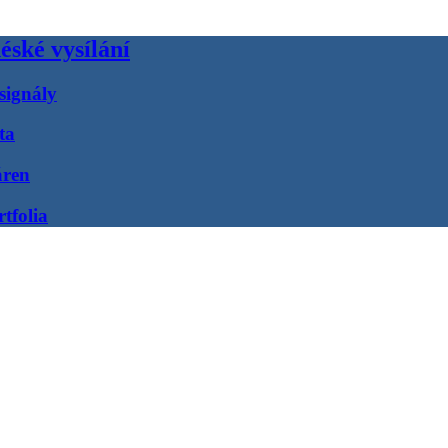
éské vysílání
signály
ta
áren
tfolia