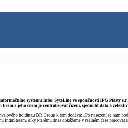
nformačního systému Infor SyteLine ve společnosti IPG Plasty s.r.o
irem a jeho cílem je centralizovat řízení, sjednotit data a zefektiv
yslového holdingu BR Group k tom dodává: „Po nasazení se nám podaři
u InduStream, díky kterému dnes dokážeme v reálném čase pracovat s v