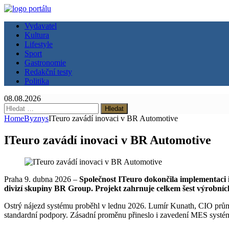
Vydavatel
Kultura
Lifestyle
Sport
Gastronomie
Redakční testy
Politika
08.08.2026
Vyhledávání
Home
Byznys
ITeuro zavádí inovaci v BR Automotive
ITeuro zavádí inovaci v BR Automotive
Praha 9. dubna 2026 –
Společnost ITeuro dokončila implementaci i
divizí skupiny BR Group. Projekt zahrnuje celkem šest výrobních f
Ostrý nájezd systému proběhl v lednu 2026. Lumír Kunath, CIO prům
standardní podpory. Zásadní proměnu přineslo i zavedení MES systém