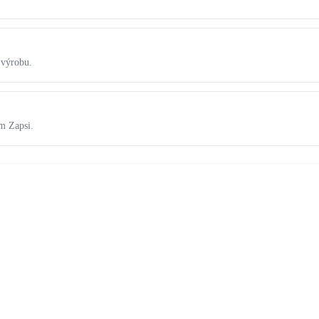
i výrobu.
m Zapsi.