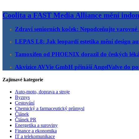
Coolita a FAST Media Alliance mění indon
Zdraví seniorních koček: Nepodceňujte varovné 
LEPAS L8: Jak leopardí estetika mění design au
Tamoxifen od PHOENIX dorazil do českých lék
Akvizice AVVie GmbH přináší AngelValve do por
Zajímavé kategorie
Auto-moto, doprava a stroje
Byznys
Cestování
Chemický a farmaceutický průmysl
Článek
Článek PR
Energetika a suroviny
Finance a ekonomika
IT a telekomunikace