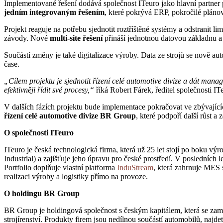
Implementované řešení dodává společnost ITeuro jako hlavní partner 
jedním integrovaným řešením
, které pokrývá ERP, pokročilé plánová
Projekt reaguje na potřebu sjednotit roztříštěné systémy a odstranit
závody. Nové
multi-site řešení
přináší jednotnou datovou základnu a 
Součástí změny je také digitalizace výroby. Data ze strojů se nově a
čase.
„Cílem projektu je sjednotit řízení celé automotive divize a dát man
efektivněji řídit své procesy,“
říká Robert Fárek, ředitel společnosti IT
V dalších fázích projektu bude implementace pokračovat ve zbývajícíc
řízení celé automotive divize BR Group
, které podpoří další růst a
O společnosti ITeuro
ITeuro je česká technologická firma, která už 25 let stojí po boku 
Industrial) a zajišťuje jeho úpravu pro české prostředí. V posledních 
Portfolio doplňuje vlastní platforma
InduStream
, která zahrnuje MES
realizaci výroby a logistiky přímo na provoze.
O holdingu BR Group
BR Group je holdingová společnost s českým kapitálem, která se zaměřu
strojírenství. Produkty firem jsou nedílnou součástí automobilů, najde