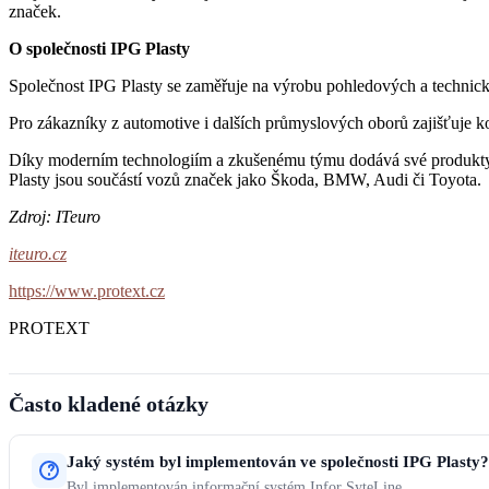
značek.
O společnosti IPG Plasty
Společnost IPG Plasty se zaměřuje na výrobu pohledových a technic
Pro zákazníky z automotive i dalších průmyslových oborů zajišťuje ko
Díky moderním technologiím a zkušenému týmu dodává své produkty 
Plasty jsou součástí vozů značek jako Škoda, BMW, Audi či Toyota.
Zdroj: ITeuro
iteuro.cz
https://www.protext.cz
PROTEXT
Často kladené otázky
Jaký systém byl implementován ve společnosti IPG Plasty?
Byl implementován informační systém Infor SyteLine.