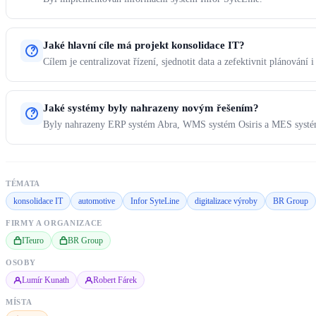
Jaké hlavní cíle má projekt konsolidace IT?
Cílem je centralizovat řízení, sjednotit data a zefektivnit plánování 
Jaké systémy byly nahrazeny novým řešením?
Byly nahrazeny ERP systém Abra, WMS systém Osiris a MES systé
TÉMATA
konsolidace IT
automotive
Infor SyteLine
digitalizace výroby
BR Group
FIRMY A ORGANIZACE
ITeuro
BR Group
OSOBY
Lumír Kunath
Robert Fárek
MÍSTA