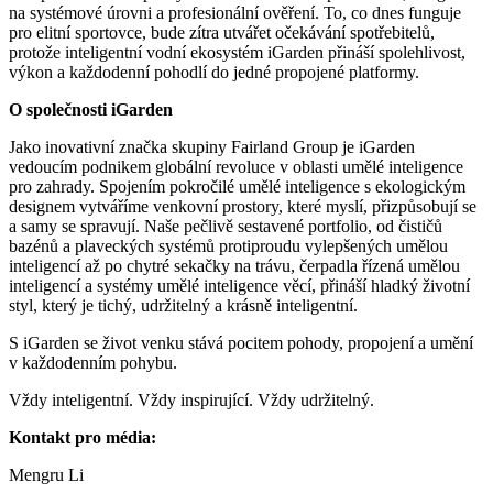
na systémové úrovni a profesionální ověření. To, co dnes funguje
pro elitní sportovce, bude zítra utvářet očekávání spotřebitelů,
protože inteligentní vodní ekosystém iGarden přináší spolehlivost,
výkon a každodenní pohodlí do jedné propojené platformy.
O společnosti iGarden
Jako inovativní značka skupiny Fairland Group je iGarden
vedoucím podnikem globální revoluce v oblasti umělé inteligence
pro zahrady. Spojením pokročilé umělé inteligence s ekologickým
designem vytváříme venkovní prostory, které myslí, přizpůsobují se
a samy se spravují. Naše pečlivě sestavené portfolio, od čističů
bazénů a plaveckých systémů protiproudu vylepšených umělou
inteligencí až po chytré sekačky na trávu, čerpadla řízená umělou
inteligencí a systémy umělé inteligence věcí, přináší hladký životní
styl, který je tichý, udržitelný a krásně inteligentní.
S iGarden se život venku stává pocitem pohody, propojení a umění
v každodenním pohybu.
Vždy inteligentní. Vždy inspirující. Vždy udržitelný.
Kontakt pro média:
Mengru Li