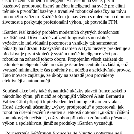
čistič bazénů s umělou inteligencí AI-Vision na světě, první
bazénový protiproud řízený umělou inteligencí na světě pro elitní
trénink a prvotřídní bazény a trvanlivé robotické sekačky na trávu
pro údržbu zařízení. Každé řešení je navrženo s ohledem na dlouhou
životnost a poskytuje profesionální výkon, jak potvrdila FFN.
iGarden řeší kritický problém moderních chytrých domácností:
roztříštěnost. Dříve každé zařízení fungovalo samostatně,
vyžadovalo individuální pozornost a vznikaly tak samostatné
náklady na údržbu. Ekosystém iGarden AI tyto mezery překlenuje a
představuje první skutečný systém umělé inteligence věcí pro
robotiku na zahradě tohoto oboru. Propojením všech zařízení do
jednotné inteligentní sítě umožňuje iGarden centrální ovládání, což
výrazně minimalizuje čas potřebný na údržbu a zefektivňuje provoz.
Tato inovace zajišťuje, že úkoly na zahradě jsou prováděny
efektivněji a autonomněji.
Součástí akce byly také dynamické ukázky plavců francouzského
národního týmu, při nichž se olympijští vítězové Alain Bernard a
Fabien Gilot připojili k předvedení technologie iGarden v akci.
Hosté sledovali účastníky „výzvy protiproudu“ a pozorovali, jak
robot na čištění bazénů iGarden s lehkostí dokončil „ukázku čištění
kamínkových nečistot“, což v obou případech zdůraznilo přesnost,
výkon a spolehlivost, jimiž se produkty iGarden vyznačují.
„Partnerství s Fédération Française de Natation potvrzuje naši