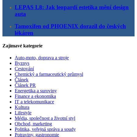
LEPAS L8: Jak leopardí estetika mění design
auta
Tamoxifen od PHOENIX dorazil do českých
lékáren
Zajímavé kategorie
Auto-moto, doprava a stroje
Byznys
Cestování
Chemický a farmaceutický průmysl
Článek
Článek PR
Energetika a suroviny
Finance a ekonomika
IT a telekomunikace
Kultura
Lifestyle
Média, společnost a životní styl
Obchod, marketing
Politika, veřejná správa a soudy
Potraviny, gastronomie