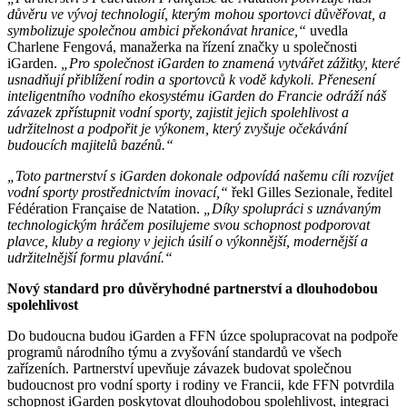
důvěru ve vývoj technologií, kterým mohou sportovci důvěřovat, a
symbolizuje společnou ambici překonávat hranice,“
uvedla
Charlene Fengová, manažerka na řízení značky u společnosti
iGarden.
„Pro společnost iGarden to znamená vytvářet zážitky, které
usnadňují přiblížení rodin a sportovců k vodě kdykoli. Přenesení
inteligentního vodního ekosystému iGarden do Francie odráží náš
závazek zpřístupnit vodní sporty, zajistit jejich spolehlivost a
udržitelnost a podpořit je výkonem, který zvyšuje očekávání
budoucích majitelů bazénů.“
„Toto partnerství s iGarden dokonale odpovídá našemu cíli rozvíjet
vodní sporty prostřednictvím inovací,“
řekl Gilles Sezionale, ředitel
Fédération Française de Natation.
„Díky spolupráci s uznávaným
technologickým hráčem posilujeme svou schopnost podporovat
plavce, kluby a regiony v jejich úsilí o výkonnější, modernější a
udržitelnější formu plavání.“
Nový standard pro důvěryhodné partnerství a dlouhodobou
spolehlivost
Do budoucna budou iGarden a FFN úzce spolupracovat na podpoře
programů národního týmu a zvyšování standardů ve všech
zařízeních. Partnerství upevňuje závazek budovat společnou
budoucnost pro vodní sporty i rodiny ve Francii, kde FFN potvrdila
schopnost iGarden poskytovat dlouhodobou spolehlivost, integraci