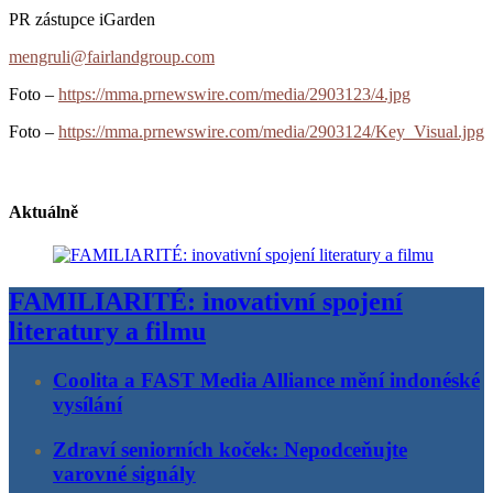
PR zástupce iGarden
mengruli@fairlandgroup.com
Foto –
https://mma.prnewswire.com/media/2903123/4.jpg
Foto –
https://mma.prnewswire.com/media/2903124/Key_Visual.jpg
Aktuálně
FAMILIARITÉ: inovativní spojení
literatury a filmu
Coolita a FAST Media Alliance mění indonéské
vysílání
Zdraví seniorních koček: Nepodceňujte
varovné signály