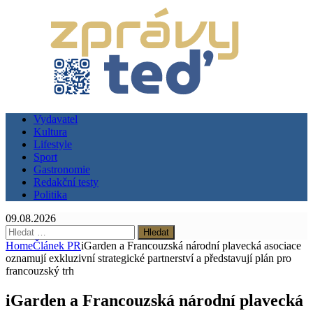
Vydavatel
Kultura
Lifestyle
Sport
Gastronomie
Redakční testy
Politika
09.08.2026
Vyhledávání
Home
Článek PR
iGarden a Francouzská národní plavecká asociace
oznamují exkluzivní strategické partnerství a představují plán pro
francouzský trh
iGarden a Francouzská národní plavecká