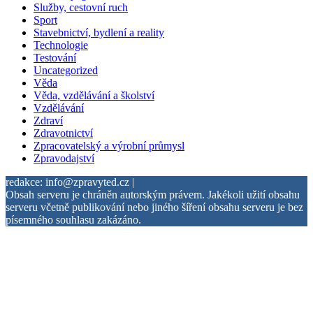
Služby, cestovní ruch
Sport
Stavebnictví, bydlení a reality
Technologie
Testování
Uncategorized
Věda
Věda, vzdělávání a školství
Vzdělávání
Zdraví
Zdravotnictví
Zpracovatelský a výrobní průmysl
Zpravodajství
redakce: info@zpravyted.cz |
Obsah serveru je chráněn autorským právem. Jakékoli užití obsahu
serveru včetně publikování nebo jiného šíření obsahu serveru je bez
písemného souhlasu zakázáno.