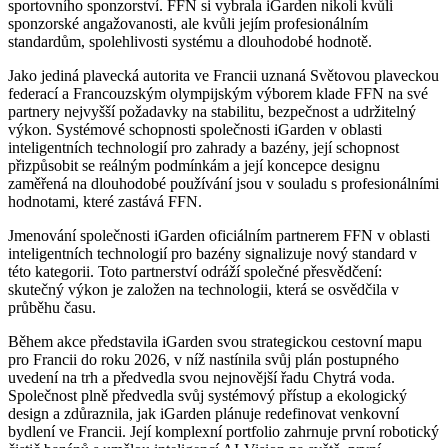
sportovního sponzorství. FFN si vybrala iGarden nikoli kvůli
sponzorské angažovanosti, ale kvůli jejím profesionálním
standardům, spolehlivosti systému a dlouhodobé hodnotě.
Jako jediná plavecká autorita ve Francii uznaná Světovou plaveckou
federací a Francouzským olympijským výborem klade FFN na své
partnery nejvyšší požadavky na stabilitu, bezpečnost a udržitelný
výkon. Systémové schopnosti společnosti iGarden v oblasti
inteligentních technologií pro zahrady a bazény, její schopnost
přizpůsobit se reálným podmínkám a její koncepce designu
zaměřená na dlouhodobé používání jsou v souladu s profesionálními
hodnotami, které zastává FFN.
Jmenování společnosti iGarden oficiálním partnerem FFN v oblasti
inteligentních technologií pro bazény signalizuje nový standard v
této kategorii. Toto partnerství odráží společné přesvědčení:
skutečný výkon je založen na technologii, která se osvědčila v
průběhu času.
Během akce představila iGarden svou strategickou cestovní mapu
pro Francii do roku 2026, v níž nastínila svůj plán postupného
uvedení na trh a předvedla svou nejnovější řadu Chytrá voda.
Společnost plně předvedla svůj systémový přístup a ekologický
design a zdůraznila, jak iGarden plánuje redefinovat venkovní
bydlení ve Francii. Její komplexní portfolio zahrnuje první robotický