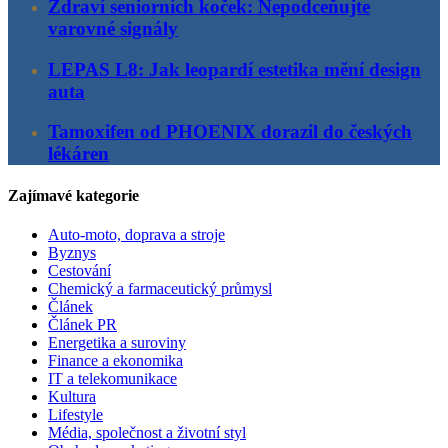
Zdraví seniorních koček: Nepodceňujte
varovné signály
LEPAS L8: Jak leopardí estetika mění design
auta
Tamoxifen od PHOENIX dorazil do českých
lékáren
Zajímavé kategorie
Auto-moto, doprava a stroje
Byznys
Cestování
Chemický a farmaceutický průmysl
Článek
Článek PR
Energetika a suroviny
Finance a ekonomika
IT a telekomunikace
Kultura
Lifestyle
Média, společnost a životní styl