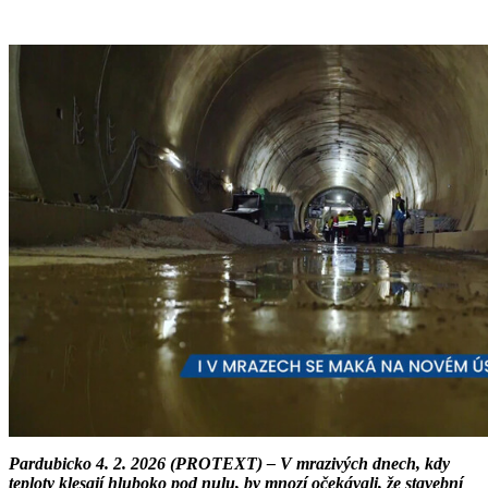
Pardubicko 4. 2. 2026 (PROTEXT) – V mrazivých dnech, kdy
teploty klesají hluboko pod nulu, by mnozí očekávali, že stavební