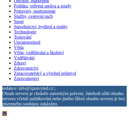
Obchod, marketing
Politika, veřejná správa a soudy
Potraviny, gastronomie
Služby, cestovní ruch
Sport
Stavebnictví, bydlení a reality
Technologie
Testování
Uncategorized
Věda
Věda, vzdělávání a školství
Vzdělávání
Zdraví
Zdravotnictví
Zpracovatelský a výrobní průmysl
Zpravodajství
redakce: info@zpravyted.cz |
Obsah serveru je chráněn autorským právem. Jakékoli užití obsahu
serveru včetně publikování nebo jiného šíření obsahu serveru je bez
písemného souhlasu zakázáno.