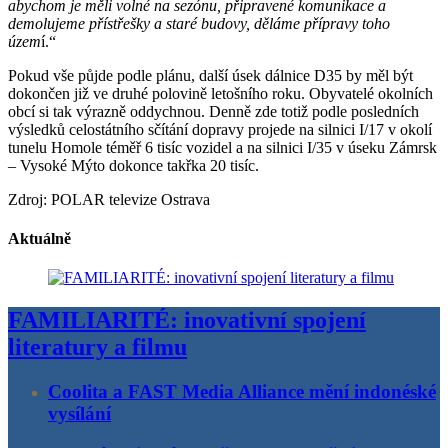
abychom je měli volné na sezónu, připravené komunikace a
demolujeme přístřešky a staré budovy, děláme přípravy toho
územ
í.“
Pokud vše půjde podle plánu, další úsek dálnice D35 by měl být
dokončen již ve druhé polovině letošního roku. Obyvatelé okolních
obcí si tak výrazně oddychnou. Denně zde totiž podle posledních
výsledků celostátního sčítání dopravy projede na silnici I/17 v okolí
tunelu Homole téměř 6 tisíc vozidel a na silnici I/35 v úseku Zámrsk
– Vysoké Mýto dokonce takřka 20 tisíc.
Zdroj: POLAR televize Ostrava
Aktuálně
FAMILIARITÉ: inovativní spojení
literatury a filmu
Coolita a FAST Media Alliance mění indonéské
vysílání