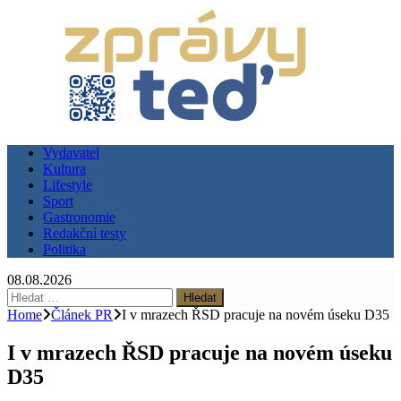
Vydavatel
Kultura
Lifestyle
Sport
Gastronomie
Redakční testy
Politika
08.08.2026
Vyhledávání
Home
Článek PR
I v mrazech ŘSD pracuje na novém úseku D35
I v mrazech ŘSD pracuje na novém úseku
D35