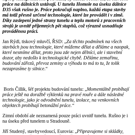
práce na dálnicích ustávají. U tunelu Homole na úseku dálnice
D35 však rušno je. Práce pokračují naplno, každá etapa stavby
má totiž přesně určené technologie, které lze provádět i v zimě.
Díky zaslepení jedné strany tunelu a teplu motorů z pracovních
strojů je uvnitř příjemných pět stupňů, což výrazně usnadňuje
prováděnou práci.
Jan Rýdl, tiskový mluvčí, ŘSD: „
Za těchto podmínek na všech
stavbách jsou technologie, které můžeme dělat a děláme a naopak,
které nesmíme dělat, proto jsou zde nejen dělníci, ale i stavební
dozor, aby nedošlo k technologické chybě. Děláme zemařinu,
budování zářezů, převoz zeminy a výhodu to má to tu, že tolik
nezaprasíme ty silnice
.“
Boris Čillik, šéf projektu budování tunelu: „
Momentálně probíhají
práce ještě na doražbě výklenků na pravé rouře a dále následné
technologie, jako je odvodnění tunelu, izolace, na venkovních
objektech probíhají betonážní práce.“
Zimní období ale neznamená pouze práci uvnitř tunelu. Rušno je i
na úseku před tunelem u Stradouně.
Jiří Studený, stavbyvedoucí, Eurovia: „
Připravujeme si skládky,