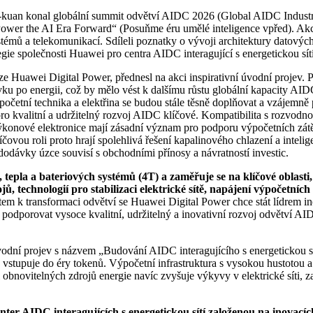
kuan konal globální summit odvětví AIDC 2026 (Global AIDC Industry
r the AI Era Forward“ (Posuňme éru umělé inteligence vpřed). Akce p
ystémů a telekomunikací. Sdíleli poznatky o vývoji architektury datový
egie společnosti Huawei pro centra AIDC interagující s energetickou sítí
ize Huawei Digital Power, přednesl na akci inspirativní úvodní projev.
ku po energii, což by mělo vést k dalšímu růstu globální kapacity AI
očetní technika a elektřina se budou stále těsně doplňovat a vzájemně 
pro kvalitní a udržitelný rozvoj AIDC klíčové. Kompatibilita s rozvodnou
onové elektronice mají zásadní význam pro podporu výpočetních zátěží
ovou roli proto hrají spolehlivá řešení kapalinového chlazení a intelig
dávky úzce souvisí s obchodními přínosy a návratností investic.
, tepla a bateriových systémů (4T) a zaměřuje se na klíčové oblas
ů, technologií pro stabilizaci elektrické sítě, napájení výpočetníc
stem k transformaci odvětví se Huawei Digital Power chce stát lídrem
podporovat vysoce kvalitní, udržitelný a inovativní rozvoj odvětví AIDC 
odní projev s názvem „Budování AIDC interagujícího s energetickou sí
stupuje do éry tokenů. Výpočetní infrastruktura s vysokou hustotou a
 obnovitelných zdrojů energie navíc zvyšuje výkyvy v elektrické síti, 
nter AIDC interagujících s energetickou sítí založenou na inovacích