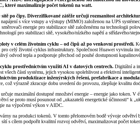
DC, které maximalizuje počet tokenů na watt.
 sítě po čipy. Diverzifikované zátěže určují rozmanitost architektu
 napájení s více vstupy a výstupy (MIMO) založenou na UPS systémech š
 směrovači energie pro stabilizace sítě založenému na technologii pol
hnologií pro stabilizaci sítě, vysokého/nízkého napětí a střídavého/st
teploty v celém životním cyklu – od čipů až po venkovní prostředí.
Ko
y pro celý životní cyklus infrastruktury. Společnost Huawei vyvinula i
polehlivý odvod tepla a podporuje přechod od pouhé dostupnosti kapalin
 cyklu prostřednictvím využití AI v datových centrech.
Digitální a i
všech částí systému, jejich vysokou spolehlivost a efektivní inteligen
nictvím produktizace inženýrských řešení, prefabrikace a modular
ce, což výrazně zkracuje dobu uvedení do provozu, zlepšuje kvalitu do
rčuje maximální dostupné množství energie – energie jako token. V éř
ví se proto musí posunout od „ukazatelů energetické účinnosti“ k „
gie na výpočetní výkon v AIDC.
rtovárny na produkci tokenů. V tomto přelomovém bodě vývoje odvětví 
 sítí s cílem podpořit kvalitní rozvoj odvětví, maximalizovat počet token