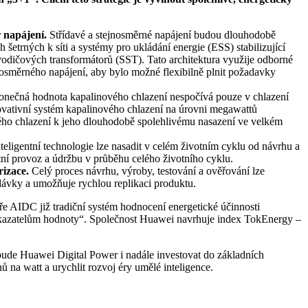
r napájení.
Střídavé a stejnosměrné napájení budou dlouhodobě
etrných k síti a systémy pro ukládání energie (ESS) stabilizující
ovodičových transformátorů (SST). Tato architektura využije odborné
ejnosměrného napájení, aby bylo možné flexibilně plnit požadavky
nečná hodnota kapalinového chlazení nespočívá pouze v chlazení
novativní systém kapalinového chlazení na úrovni megawattů
ového chlazení k jeho dlouhodobě spolehlivému nasazení ve velkém
nteligentní technologie lze nasadit v celém životním cyklu od návrhu a
tní provoz a údržbu v průběhu celého životního cyklu.
izace.
Celý proces návrhu, výroby, testování a ověřování lze
dávky a umožňuje rychlou replikaci produktu.
e AIDC již tradiční systém hodnocení energetické účinnosti
ukazatelům hodnoty“. Společnost Huawei navrhuje index TokEnergy –
bude Huawei Digital Power i nadále investovat do základních
ů na watt a urychlit rozvoj éry umělé inteligence.