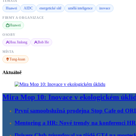
TÉMATA
Huawei
AIDC
energetické sítě
umělá inteligence
inovace
FIRMY A ORGANIZACE
Huawei
OSOBY
Hou Jinlong
Bob He
MÍSTA
Tung-kuan
Aktuálně
Mira Mop 10: Inovace v ekologickém úkli
První samoobslužná prodejna Stop Cafe od O
Mentoring a HR: Nové trendy na konferenci 
Drivers Club triumfoval ve třídě GT4 na most