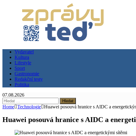
Vydavatel
Kultura
Lifestyle
Sport
Gastronomie
Redakční testy
Politika
07.08.2026
Vyhledávání
Home
Technologie
Huawei posouvá hranice s AIDC a energetickým
Huawei posouvá hranice s AIDC a energeti