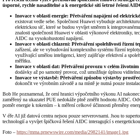
úsporné, rychle nasaditelné a k energetické síti šetrné řešení AI
Inovace v oblasti energie: Přetváření napájení od elektrické
existovat vedle sebe. Společnost Huawei vybuduje architekturu
elektrickou síť, které se budou vyvíjet směrem k integrovanému
znalosti společnosti Huawei v oblasti výkonové elektroniky, tec
AIDC na vysokohustotní napájení.
Inovace v oblasti chlazení: Přetváření spolehlivosti řízení 
zařízení, ale ve vybudování komplexního systému řízení teplot
využívající umělou inteligenci, který zajišťuje efektivní a s
měřítku.
Inovace v oblasti dat: Přetváření provozu v celém životním
dodávky až po samotný provoz, což umožňuje úplnou viditelnost 
Inovace ve výstavbě: Přetváření způsobu výstavby prostřed
dokončit ve výrobním závodě a na místě je nutná pouze instala
Bob He poznamenal, že orní hranici výpočetního výkonu AI nakonec u
zaměřený na ukazatel PUE nedokáže plně změřit hodnotu AIDC. Odvět
poměr energie k tokenům – k měření celkové účinnosti přeměny ener
V éře AI již datová centra nejsou pouze serverovnami. Jsou to supe
technologií a vyvíjet špičková řešení AIDC interagující s energetickou
Foto –
https://mma.prnewswire.com/media/2982141/image1.jpg