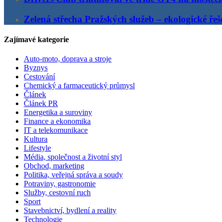
Zelená střecha Pražských služeb – ekologické řeš
Zajímavé kategorie
Auto-moto, doprava a stroje
Byznys
Cestování
Chemický a farmaceutický průmysl
Článek
Článek PR
Energetika a suroviny
Finance a ekonomika
IT a telekomunikace
Kultura
Lifestyle
Média, společnost a životní styl
Obchod, marketing
Politika, veřejná správa a soudy
Potraviny, gastronomie
Služby, cestovní ruch
Sport
Stavebnictví, bydlení a reality
Technologie