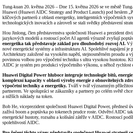
Tung-kuan 20. května 2026 – Dne 15. května 2026 se ve městě Tung-
Huawei (Huawei AIDC Strategy and Product Launch) pod heslem „Powe
klíčových partnerů z oblasti energetiky, inteligentních výpočetních s
technologických inovacích a zároveň se stali svědky představení strat
Hou Jinlong, člen představenstva společnosti Huawei a prezident div
jazykových modelů a rostoucí počet AI agentů výrazně zvyšují poptáv
energetika tak představuje základ pro dlouhodobý rozvoj AI.
Výp
nové energetické systémy a infrastrukturu AI. Spolehlivé napájení je 
Architektury založené na vysokém napětí, stejnosměrném proudu a výk
povinnou volbou pro výpočetní techniku s ultra vysokou hustotou. Klíč
AIDC je systém pro produkci výpočetního výkonu, u něhož rychlost do
Huawei Digital Power hluboce integruje technologie bitů, energie
komplexní kapacity v oblasti výroby energie z obnovitelných zdroj
výpočetní techniky a energetiky.
Tváří v tvář významným příležito
partnerem. Ve spolupráci se zákazníky a partnery po celém světě chce 
a nižších náklady na token.
Bob He, viceprezident společnosti Huawei Digital Power, přednesl úv
zažívá boom a poptávka po tokenech prudce roste. Odvětví AIDC tak v
energetické hustoty, rozsahu a kolísání zátěže v AIDC. Rostoucí podíl
spolehlivostí AIDC.
Pro řešení těchto výzev představila společnost Huawei strategii ce