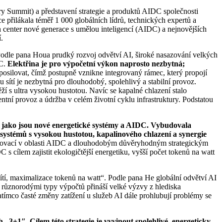
 Summit) a představení strategie a produktů AIDC společnosti
řilákala téměř 1 000 globálních lídrů, technických expertů a
ch center nové generace s umělou inteligencí (AIDC) a nejnovějších
.
 Podle pana Houa prudký rozvoj odvětví AI, široké nasazování velkých
DC.
Elektřina je pro výpočetní výkon naprosto nezbytná;
posilovat, čímž postupně vznikne integrovaný rámec, který propojí
 sítí je nezbytná pro dlouhodobý, spolehlivý a stabilní provoz.
 s ultra vysokou hustotou. Navíc se kapalné chlazení stalo
entní provoz a údržba v celém životní cyklu infrastruktury. Podstatou
ti, jako jsou nové energetické systémy a AIDC. Vybudovala
h systémů s vysokou hustotou, kapalinového chlazení a synergie
 inovací v oblasti AIDC a dlouhodobým důvěryhodným strategickým
s cílem zajistit ekologičtější energetiku, vyšší počet tokenů na watt
tí, maximalizace tokenů na watt“. Podle pana He globální odvětví AI
 různorodými typy výpočtů přináší velké výzvy z hlediska
zatímco časté změny zatížení u služeb AI dále prohlubují problémy se
 „3+1″. Cílem této strategie je vyvinout spolehlivé, energeticky