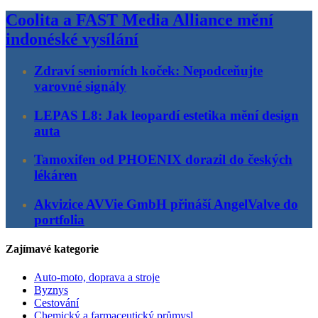
Coolita a FAST Media Alliance mění
indonéské vysílání
Zdraví seniorních koček: Nepodceňujte
varovné signály
LEPAS L8: Jak leopardí estetika mění design
auta
Tamoxifen od PHOENIX dorazil do českých
lékáren
Akvizice AVVie GmbH přináší AngelValve do
portfolia
Zajímavé kategorie
Auto-moto, doprava a stroje
Byznys
Cestování
Chemický a farmaceutický průmysl