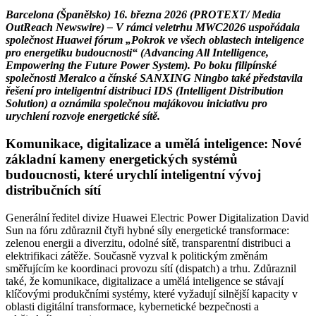
Barcelona (Španělsko) 16. března 2026 (PROTEXT/ Media
OutReach Newswire) – V rámci veletrhu MWC2026 uspořádala
společnost Huawei fórum „Pokrok ve všech oblastech inteligence
pro energetiku budoucnosti“ (Advancing All Intelligence,
Empowering the Future Power System). Po boku filipínské
společnosti Meralco a čínské SANXING Ningbo také představila
řešení pro inteligentní distribuci IDS (Intelligent Distribution
Solution) a oznámila společnou majákovou iniciativu pro
urychlení rozvoje energetické sítě.
Komunikace, digitalizace a umělá inteligence: Nové
základní kameny energetických systémů
budoucnosti, které urychlí inteligentní vývoj
distribučních sítí
Generální ředitel divize Huawei Electric Power Digitalization David
Sun na fóru zdůraznil čtyři hybné síly energetické transformace:
zelenou energii a diverzitu, odolné sítě, transparentní distribuci a
elektrifikaci zátěže. Současně vyzval k politickým změnám
směřujícím ke koordinaci provozu sítí (dispatch) a trhu. Zdůraznil
také, že komunikace, digitalizace a umělá inteligence se stávají
klíčovými produkčními systémy, které vyžadují silnější kapacity v
oblasti digitální transformace, kybernetické bezpečnosti a