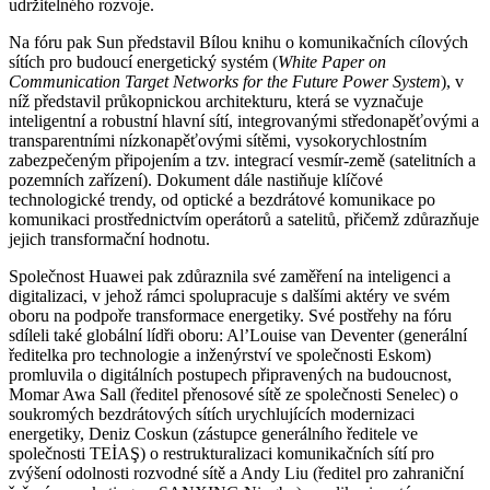
udržitelného rozvoje.
Na fóru pak Sun představil Bílou knihu o komunikačních cílových
sítích pro budoucí energetický systém (
White Paper on
Communication Target Networks for the Future Power System
), v
níž představil průkopnickou architekturu, která se vyznačuje
inteligentní a robustní hlavní sítí, integrovanými středonapěťovými a
transparentními nízkonapěťovými sítěmi, vysokorychlostním
zabezpečeným připojením a tzv. integrací vesmír-země (satelitních a
pozemních zařízení). Dokument dále nastiňuje klíčové
technologické trendy, od optické a bezdrátové komunikace po
komunikaci prostřednictvím operátorů a satelitů, přičemž zdůrazňuje
jejich transformační hodnotu.
Společnost Huawei pak zdůraznila své zaměření na inteligenci a
digitalizaci, v jehož rámci spolupracuje s dalšími aktéry ve svém
oboru na podpoře transformace energetiky. Své postřehy na fóru
sdíleli také globální lídři oboru: Al’Louise van Deventer (generální
ředitelka pro technologie a inženýrství ve společnosti Eskom)
promluvila o digitálních postupech připravených na budoucnost,
Momar Awa Sall (ředitel přenosové sítě ze společnosti Senelec) o
soukromých bezdrátových sítích urychlujících modernizaci
energetiky, Deniz Coskun (zástupce generálního ředitele ve
společnosti TEİAŞ) o restrukturalizaci komunikačních sítí pro
zvýšení odolnosti rozvodné sítě a Andy Liu (ředitel pro zahraniční