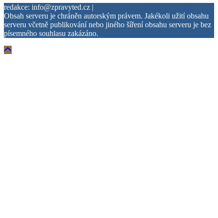
redakce: info@zpravyted.cz |
Obsah serveru je chráněn autorským právem. Jakékoli užití obsahu
serveru včetně publikování nebo jiného šíření obsahu serveru je bez
písemného souhlasu zakázáno.