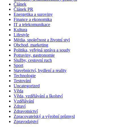
Článek
Článek PR
Energetika a suroviny
Finance a ekonomika
IT a telekomunikace
Kultura
Lifestyle
Média, společnost a životní styl
Obchod, marketing
Politika, veřejná správa a soudy
Potraviny, gastronomie
Služby, cestovní ruch
Sport
Stavebnictví, bydlení a reality
Technologie
Testování
Uncategorized
Věda
Věda, vzdělávání a školství
Vzdělávání
Zdraví
Zdravotnictví
Zpracovatelský a výrobní průmysl
Zpravodajství