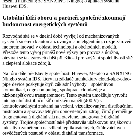
řešení a marketing ze SANXING Ningbo) o aplikaci systému
Huawei IDS.
Globální lídři oboru a partneři společně zkoumají
budoucnost energetických systémů
Rozvodné sítě se v dnešní době vyvíjejí od mechanizovaných
systémů směrem k automatizovaným a inteligentním, což je zároveň
motorem inovací v oblasti technologií a obchodních modelů.
Přestože tento vývoj přináší nové výzvy pro provoz a údržbu,
otevírají se tak zároveň další příležitosti pro zvýšení spolehlivosti sítě
a zlepšení alokace zdrojů.
Na fóru dále představily společnosti Huawei, Meralco a SANXING
Ningbo systém IDS, který na základě architektury cloud-pipe-edge-
pipe-device poskytuje čtyři základní výhody – spolehlivou
komunikaci, edge computing, spolupráci cloud-edge a
nízkonapěťovou transparentnost. Tento systém umožňuje vytvořit
inteligentní distribuční síť o nízkém napětí (400 V) s
kontrolovatelnými ztrátami na vedení, vizualizovanými distribučními
místnostmi a spravovatelnými obnovitelnými zdroji, čímž přeměňuje
fragmentovaná digitální sila na otevřené, integrované digitální
systémy. Trojice společností také představila ukázkovou majákovou
iniciativu zaměřenou na sdílení replikovatelných, škálovatelných
osvědčených postupů v oblasti digitální transformace.