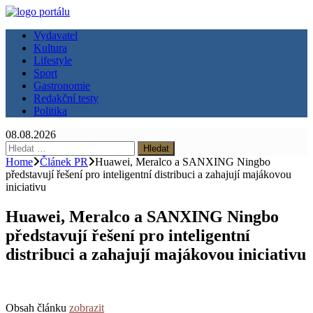
Vydavatel
Kultura
Lifestyle
Sport
Gastronomie
Redakční testy
Politika
08.08.2026
Vyhledávání
Home
Článek PR
Huawei, Meralco a SANXING Ningbo
představují řešení pro inteligentní distribuci a zahajují majákovou
iniciativu
Huawei, Meralco a SANXING Ningbo
představují řešení pro inteligentní
distribuci a zahajují majákovou iniciativu
Obsah článku
zobrazit