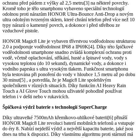
ochranu před pádem z výšky až 2,5 metru[3] na některé povrchy.
Kromě toho je tělo smartphonu vybaveno speciální technologií
odolnou proti nárazům HONOR Ultra-Bounce Anti-Drop a novým
ultra odolným tvrzeným sklem, které chrání telefon před více než 10
typy nárazů o kamenný povrch, a dokonce i před střelbou ze
vzduchové pistole.
HONOR Magic8 Lite je vybaven třívrstvou voděodolnou strukturou
2.0 a podporuje voděodolnost IP68 a IP69K[4]. Díky této špičkové
voděodolnosti smartphone snadno zvládá komplexní ochranu proti
vodě, včetně oplachování, stříkání, husté a špinavé vody, vody s
vysokou teplotou (do 10 sekund), dynamické vody, a dokonce i
vodního paprsku s ultra vysokým tlakem. Funkčnost smartphonu
byla testována při ponoření do vody v hloubce 1,5 metru až po dobu
30 minut[5] , a potvrdila, že je Magic8 Lite spolehlivým
společníkem v různých situacích. Díky funkcím AI Heavy Rain
Touch a AI Glove Touch mohou uživatelé pohodlně používat
telefon i v dešti nebo v rukavicích.
Špičková výdrž baterie s technologií SuperCharge
Díky ultravelké 7500mAh křemíkovo-uhlíkové baterii[6] přináší
HONOR Magic8 Lite revoluci baterií mobilních telefonů a vstupuje
do éry 8. Nabízí nejdelší výdrž a největší kapacitu baterie, jaké jsou
dnes na trhu k dispozici. Díky vlastnímu algoritmu proti stárnutí má