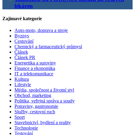
lékáren
Zajímavé kategorie
Auto-moto, doprava a stroje
Byznys
Cestování
Chemický a farmaceutický průmysl
Článek
Článek PR
Energetika a suroviny
Finance a ekonomika
IT a telekomunikace
Kultura
Lifestyle
Média, společnost a životní styl
Obchod, marketing
Politika, veřejná správa a soudy
Potraviny, gastronomie
Služby, cestovní ruch
Sport
Stavebnictví, bydlení a reality
Technologie
Testování