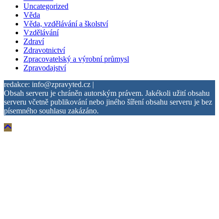
Uncategorized
Věda
Věda, vzdělávání a školství
Vzdělávání
Zdraví
Zdravotnictví
Zpracovatelský a výrobní průmysl
Zpravodajství
redakce: info@zpravyted.cz |
Obsah serveru je chráněn autorským právem. Jakékoli užití obsahu
serveru včetně publikování nebo jiného šíření obsahu serveru je bez
písemného souhlasu zakázáno.