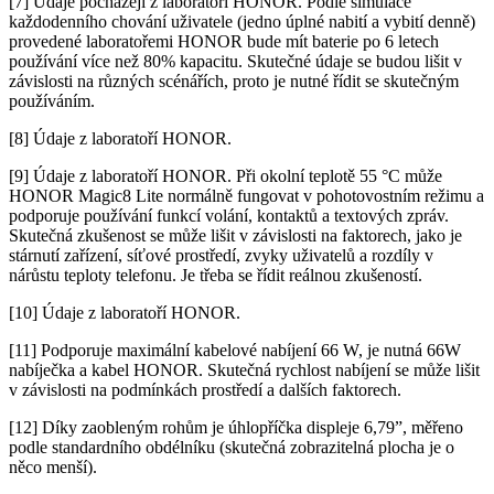
[7] Údaje pocházejí z laboratoří HONOR. Podle simulace
každodenního chování uživatele (jedno úplné nabití a vybití denně)
provedené laboratořemi HONOR bude mít baterie po 6 letech
používání více než 80% kapacitu. Skutečné údaje se budou lišit v
závislosti na různých scénářích, proto je nutné řídit se skutečným
používáním.
[8] Údaje z laboratoří HONOR.
[9] Údaje z laboratoří HONOR. Při okolní teplotě 55 °C může
HONOR Magic8 Lite normálně fungovat v pohotovostním režimu a
podporuje používání funkcí volání, kontaktů a textových zpráv.
Skutečná zkušenost se může lišit v závislosti na faktorech, jako je
stárnutí zařízení, síťové prostředí, zvyky uživatelů a rozdíly v
nárůstu teploty telefonu. Je třeba se řídit reálnou zkušeností.
[10] Údaje z laboratoří HONOR.
[11] Podporuje maximální kabelové nabíjení 66 W, je nutná 66W
nabíječka a kabel HONOR. Skutečná rychlost nabíjení se může lišit
v závislosti na podmínkách prostředí a dalších faktorech.
[12] Díky zaobleným rohům je úhlopříčka displeje 6,79”, měřeno
podle standardního obdélníku (skutečná zobrazitelná plocha je o
něco menší).