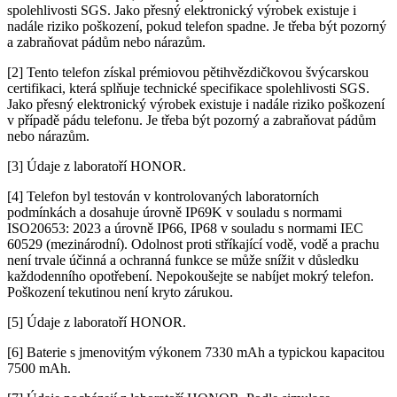
spolehlivosti SGS. Jako přesný elektronický výrobek existuje i
nadále riziko poškození, pokud telefon spadne. Je třeba být pozorný
a zabraňovat pádům nebo nárazům.
[2] Tento telefon získal prémiovou pětihvězdičkovou švýcarskou
certifikaci, která splňuje technické specifikace spolehlivosti SGS.
Jako přesný elektronický výrobek existuje i nadále riziko poškození
v případě pádu telefonu. Je třeba být pozorný a zabraňovat pádům
nebo nárazům.
[3] Údaje z laboratoří HONOR.
[4] Telefon byl testován v kontrolovaných laboratorních
podmínkách a dosahuje úrovně IP69K v souladu s normami
ISO20653: 2023 a úrovně IP66, IP68 v souladu s normami IEC
60529 (mezinárodní). Odolnost proti stříkající vodě, vodě a prachu
není trvale účinná a ochranná funkce se může snížit v důsledku
každodenního opotřebení. Nepokoušejte se nabíjet mokrý telefon.
Poškození tekutinou není kryto zárukou.
[5] Údaje z laboratoří HONOR.
[6] Baterie s jmenovitým výkonem 7330 mAh a typickou kapacitou
7500 mAh.