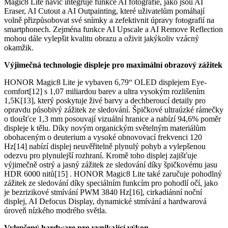
Magic8 Lite navíc integruje funkce AI fotografie, jako jsou AI
Eraser, AI Cutout a AI Outpainting, které uživatelům pomáhají
volně přizpůsobovat své snímky a zefektivnit úpravy fotografií na
smartphonech. Zejména funkce AI Upscale a AI Remove Reflection
mohou dále vylepšit kvalitu obrazu a oživit jakýkoliv vzácný
okamžik.
Výjimečná technologie displeje pro maximální obrazový zážitek
HONOR Magic8 Lite je vybaven 6,79“ OLED displejem Eye-
comfort[12] s 1,07 miliardou barev a ultra vysokým rozlišením
1,5K[13], který poskytuje živé barvy a dechberoucí detaily pro
opravdu působivý zážitek ze sledování. Špičkové ultraúzké rámečky
o tloušťce 1,3 mm posouvají vizuální hranice a nabízí 94,6% poměr
displeje k tělu. Díky novým organickým světelným materiálům
obohaceným o deuterium a vysoké obnovovací frekvenci 120
Hz[14] nabízí displej neuvěřitelně plynulý pohyb a vylepšenou
odezvu pro plynulejší rozhraní. Kromě toho displej zajišťuje
výjimečně ostrý a jasný zážitek ze sledování díky špičkovému jasu
HDR 6000 nitů[15] . HONOR Magic8 Lite také zaručuje pohodlný
zážitek ze sledování díky speciálním funkcím pro pohodlí očí, jako
je bezrizikové stmívání PWM 3840 Hz[16], cirkadiánní noční
displej, AI Defocus Display, dynamické stmívání a hardwarová
úroveň nízkého modrého světla.
Vylepšený hardware pro vynikající výkon