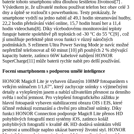
baterie tohoto smartphonu ultra dlouhou šestiletou životnost[7] .
Výsledkem je, že uživatelé mohou používat telefon bez obav celé 3
dny a úplně se rozloučit s powerbankou. Testy prokázaly, že
smartphone vydrží na jedno nabití až 49,1 hodin streamování hudby,
22,2 hodin přehrávání videí online, 15,7 hodin hraní her a 11,4
hodin videochatu[8]. Díky vícebodovému monitorování teploty
funguje baterie spolehlivě při teplotách od -30 °C do 55 °C[9] , což
jí umožňuje perfektně plnit svou funkci v různý náročných
podmínkách. S režimem Ultra Power Saving Mode je navíc možné
nepřetržitě telefonovat až 60 minut [10] při pouhých 2 % zbývající
kapacity baterie, zatímco 66W kabelové nabíjení HONOR
SuperCharge[11] může baterii rychle nabít pro delší používání.
Focení smartphonem s podporou umělé inteligence
HONOR Magic8 Lite je vybaven úžasným 108MP fotoaparátem s
velkým snímačem 1/1,67”, který zachycuje snímky s výjimečnými
detaily a vylepšeným jasem a nabízí uživatelům přesnost za denního
světla i noční jemnost. Pro vylepšení fotografického zážitku je
hlavní fotoaparát vybaven stabilizacemi obrazu OIS i EIS, které
účinně redukují rozmazání a chvění pro ultračisté snímky. Díky
funkci HONOR Connection podporuje Magic8 Lite přenos HD
pohyblivých fotografií mezi systémy iOS, zatímco koláž
pohyblivých fotografií v kvalitě 4K HD dodává snímkům větší
pestrost a umožňuje naplno ukázat barevný životní styl. HONOR