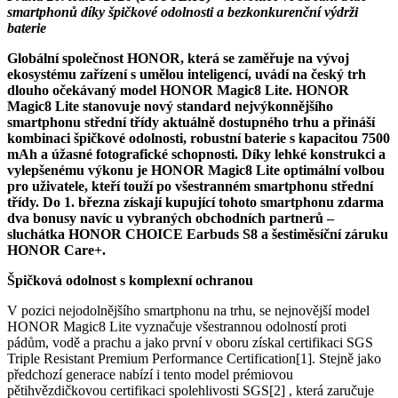
smartphonů díky špičkové odolnosti a bezkonkurenční výdrži
baterie
Globální společnost HONOR, která se zaměřuje na vývoj
ekosystému zařízení s umělou inteligencí, uvádí na český trh
dlouho očekávaný model HONOR Magic8 Lite. HONOR
Magic8 Lite stanovuje nový standard nejvýkonnějšího
smartphonu střední třídy aktuálně dostupného trhu a přináší
kombinaci špičkové odolnosti, robustní baterie s kapacitou 7500
mAh a úžasné fotografické schopnosti. Díky lehké konstrukci a
vylepšenému výkonu je HONOR Magic8 Lite optimální volbou
pro uživatele, kteří touží po všestranném smartphonu střední
třídy. Do 1. března získají kupující tohoto smartphonu zdarma
dva bonusy navíc u vybraných obchodních partnerů –
sluchátka HONOR CHOICE Earbuds S8 a šestiměsíční záruku
HONOR Care+.
Špičková odolnost s komplexní ochranou
V pozici nejodolnějšího smartphonu na trhu, se nejnovější model
HONOR Magic8 Lite vyznačuje všestrannou odolností proti
pádům, vodě a prachu a jako první v oboru získal certifikaci SGS
Triple Resistant Premium Performance Certification[1]. Stejně jako
předchozí generace nabízí i tento model prémiovou
pětihvězdičkovou certifikaci spolehlivosti SGS[2] , která zaručuje