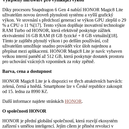
Díky procesoru Snapdragon 6 Gen 4 nabízí HONOR Magic8 Lite
uživatelům novou úroveň plynulosti systému a vyšší grafický
výkon. Ve srovnání s předchozí generací se výkon GPU zlepšil o 29
% a CPU o 11 %[17]. Tento výkon doplňuje inovativní technologie
RAM Turbo od HONOR, která efektivně poskytuje zážitek
ekvivalentní 16 GB RAM (8 GB fyzické + 8 GB virtuální)[18].
Tímto je zajištěn plynulý výkon i po delším používání, což
uživatelům umožňuje snadno provádět více úloh najednou a
přepínat mezi aplikacemi. HONOR Magic8 Lite je navíc vybaven
velkou interní pamětí až 512 GB, která poskytuje dostatek prostoru
pro uchování vzácných vzpomínek za roky zpětně.
Barva, cena a dostupnost
HONOR Magic8 Lite je k dispozici ve třech atraktivních barvách:
zelená, černá a hnědá. Smartphone lze v České republice zakoupit
od 15. ledna za 8990 Kč.
Další informace najdete stránkách
HONOR
.
O společnosti HONOR
HONOR je přední globální společností, která rozvíjí ekosystém
zařízení s umělou inteligencí. Jejím cílem je přinést revoluci v