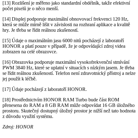
[13] Rozlišení je měřeno jako standardní obdélník, takže efektivní
počet pixelů je o něco menší.
[14] Displej podporuje maximální obnovovací frekvenci 120 Hz,
která se může mírně lišit v závislosti na rozhraní aplikace a kvalitě
hry. Je třeba se řídit reálnou zkušeností.
[15] Údaje o maximálním jasu 6000 nitů pocházejí z laboratoří
HONOR a platí pouze v případě, že je odpovídající zdroj videa
zobrazen na celé obrazovce.
[16] Obrazovka podporuje maximální vysokofrekvenční stmívání
PWM 3840 Hz, které se uplatní v situacích s nízkým jasem. Je třeba
se řídit reálnou zkušeností. Telefon není zdravotnický přístroj a nelze
jej použít k léčbě.
[17] Údaje pocházejí z laboratoří HONOR.
[18] Prostřednictvím HONOR RAM Turbo bude část ROM
přenesena do RAM a 8 GB RAM může odpovídat 16 GB úložného
prostoru. Skutečný dostupný úložný prostor je nižší než tato hodnota
z důvodu využití systému.
Zdroj: HONOR