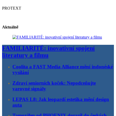
PROTEXT
Aktuálně
FAMILIARITÉ: inovativní spojení
literatury a filmu
Coolita a FAST Media Alliance mění indonéské
vysílání
Zdraví seniorních koček: Nepodceňujte
varovné signály
LEPAS L8: Jak leopardí estetika mění design
auta
Tamoxifen od PHOENIX dorazil do českých