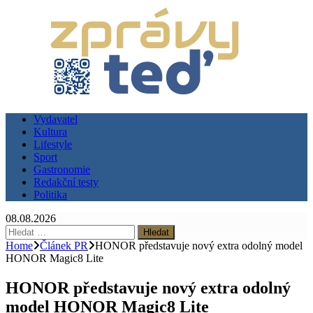
Vydavatel
Kultura
Lifestyle
Sport
Gastronomie
Redakční testy
Politika
08.08.2026
Vyhledávání
Home
Článek PR
HONOR představuje nový extra odolný model
HONOR Magic8 Lite
HONOR představuje nový extra odolný
model HONOR Magic8 Lite