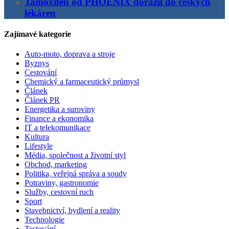
Tamoxifen od PHOENIX dorazil do českých
lékáren
Zajímavé kategorie
Auto-moto, doprava a stroje
Byznys
Cestování
Chemický a farmaceutický průmysl
Článek
Článek PR
Energetika a suroviny
Finance a ekonomika
IT a telekomunikace
Kultura
Lifestyle
Média, společnost a životní styl
Obchod, marketing
Politika, veřejná správa a soudy
Potraviny, gastronomie
Služby, cestovní ruch
Sport
Stavebnictví, bydlení a reality
Technologie
Testování