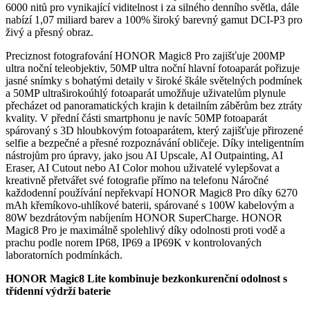
6000 nitů pro vynikající viditelnost i za silného denního světla, dále
nabízí 1,07 miliard barev a 100% široký barevný gamut DCI-P3 pro
živý a přesný obraz.
Preciznost fotografování HONOR Magic8 Pro zajišťuje 200MP
ultra noční teleobjektiv, 50MP ultra noční hlavní fotoaparát pořizuje
jasné snímky s bohatými detaily v široké škále světelných podmínek
a 50MP ultraširokoúhlý fotoaparát umožňuje uživatelům plynule
přecházet od panoramatických krajin k detailním záběrům bez ztráty
kvality. V přední části smartphonu je navíc 50MP fotoaparát
spárovaný s 3D hloubkovým fotoaparátem, který zajišťuje přirozené
selfie a bezpečné a přesné rozpoznávání obličeje. Díky inteligentním
nástrojům pro úpravy, jako jsou AI Upscale, AI Outpainting, AI
Eraser, AI Cutout nebo AI Color mohou uživatelé vylepšovat a
kreativně přetvářet své fotografie přímo na telefonu Náročné
každodenní používání nepřekvapí HONOR Magic8 Pro díky 6270
mAh křemíkovo-uhlíkové baterii, spárované s 100W kabelovým a
80W bezdrátovým nabíjením HONOR SuperCharge. HONOR
Magic8 Pro je maximálně spolehlivý díky odolnosti proti vodě a
prachu podle norem IP68, IP69 a IP69K v kontrolovaných
laboratorních podmínkách.
HONOR Magic8 Lite kombinuje bezkonkurenční odolnost s
třídenní výdrží baterie