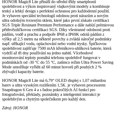
HONOR Magic8 Lite přináší do střední třídy smartphonů
spolehlivost a výkon inspirovaný vlajkovými modely a kombinuje
tenký a lehký design s perfektní ochranou pro každodenní použití.
Je vybaven speciální technologií odolnou proti nárazům a novým
ultra odolným tvrzeným sklem, které jako první získalo certifikaci
SGS Triple Resistant Premium Performance a dále nabízí prémiovou
pětihvězdičkovou certifikaci SGS. Díky všestranné odolnosti proti
pádům, vodě a prachu a podpoře IP68 a IP69K odolá pádům z
výšky až 2,5 metru na některé povrchy a zvládá náročné podmínky
např. stříkající vodu, oplachování nebo vodní trysky. Špičkovou
spolehlivost zajišťuje 7500 mAh křemíkovo-uhlíková baterie, která
vydrží až tři dny používání na jedno nabití. Vícebodové
monitorování teploty pomáhá telefonu spolehlivě fungovat v
podmínkách od -30 °C do 55 °C, zatímco režim Ultra Power Saving
Mode umožňuje vyřídit až 60 minut hovorů při pouhých 2 %
zbývající kapacity baterie.
HONOR Magic8 Lite má 6,79“ OLED displej s 1,07 miliardou
barev a ultra vysokým rozlišením 1,5K. je vybaven procesorem
Snapdragon 6 Gen 4 a s řadou pokročilých AI funkcí pro
fotografování, překlady, poznámky a inteligentní interakci je
spolehlivým a chytrým společníkem pro každý den.
Zdroj: HONOR