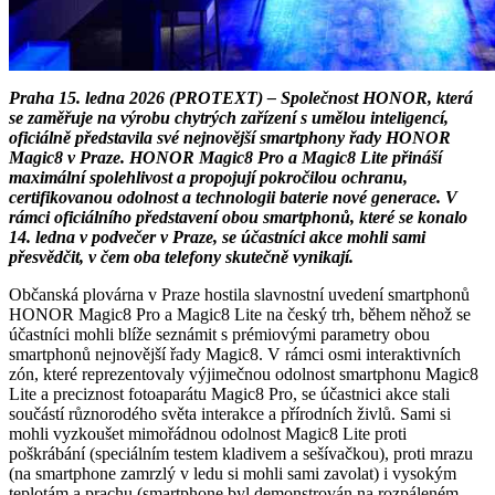
Praha 15. ledna 2026 (PROTEXT) – Společnost HONOR, která
se zaměřuje na výrobu chytrých zařízení s umělou inteligencí,
oficiálně představila své nejnovější smartphony řady HONOR
Magic8 v Praze. HONOR Magic8 Pro a Magic8 Lite přináší
maximální spolehlivost a propojují pokročilou ochranu,
certifikovanou odolnost a technologii baterie nové generace. V
rámci oficiálního představení obou smartphonů, které se konalo
14. ledna v podvečer v Praze, se účastníci akce mohli sami
přesvědčit, v čem oba telefony skutečně vynikají.
Občanská plovárna v Praze hostila slavnostní uvedení smartphonů
HONOR Magic8 Pro a Magic8 Lite na český trh, během něhož se
účastníci mohli blíže seznámit s prémiovými parametry obou
smartphonů nejnovější řady Magic8. V rámci osmi interaktivních
zón, které reprezentovaly výjimečnou odolnost smartphonu Magic8
Lite a preciznost fotoaparátu Magic8 Pro, se účastnici akce stali
součástí různorodého světa interakce a přírodních živlů. Sami si
mohli vyzkoušet mimořádnou odolnost Magic8 Lite proti
poškrábání (speciálním testem kladivem a sešívačkou), proti mrazu
(na smartphone zamrzlý v ledu si mohli sami zavolat) i vysokým
teplotám a prachu (smartphone byl demonstrován na rozpáleném