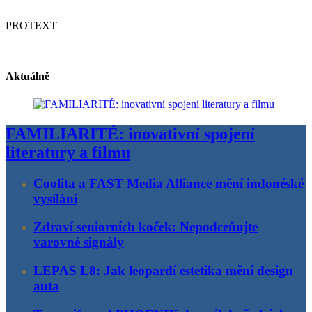
PROTEXT
Aktuálně
FAMILIARITÉ: inovativní spojení
literatury a filmu
Coolita a FAST Media Alliance mění indonéské
vysílání
Zdraví seniorních koček: Nepodceňujte
varovné signály
LEPAS L8: Jak leopardí estetika mění design
auta