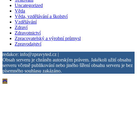
Uncategorized
Věda
Věda, vzdělávání a školství
Vzdělávání
Zdraví
Zdravotnictví
Zpracovatelský a výrobní průmysl
Zpravodajství
redakce: info@zpravyted.cz |
Obsah serveru je chráněn autorským právem. Jakékoli užití obsahu
serveru včetně publikování nebo jiného šíření obsahu serveru je bez
písemného souhlasu zakázáno.