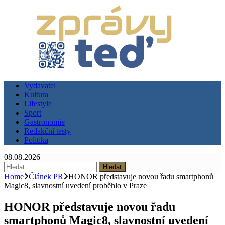
Vydavatel
Kultura
Lifestyle
Sport
Gastronomie
Redakční testy
Politika
08.08.2026
Vyhledávání
Home
Článek PR
HONOR představuje novou řadu smartphonů
Magic8, slavnostní uvedení proběhlo v Praze
HONOR představuje novou řadu
smartphonů Magic8, slavnostní uvedení