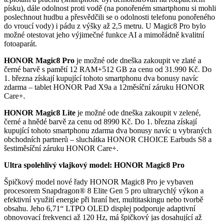
písku), dále odolnost proti vodě (na ponořeném smartphonu si mohli
poslechnout hudbu a přesvědčili se o odolnosti telefonu ponořeného
do vroucí vody) i pádu z výšky až 2,5 metru. U Magic8 Pro bylo
možné otestovat jeho výjimečné funkce AI a mimořádně kvalitní
fotoaparát.
HONOR Magic8 Pro
je možné ode dneška zakoupit ve zlaté a
černé barvě s pamětí 12 RAM+512 GB za cenu od 31.990 Kč. Do
1. března získají kupující tohoto smartphonu dva bonusy navíc
zdarma – tablet HONOR Pad X9a a 12měsíční záruku HONOR
Care+.
HONOR Magic8 Lite
je možné ode dneška zakoupit v zelené,
černé a hnědé barvě za cenu od 8990 Kč. Do 1. března získají
kupující tohoto smartphonu zdarma dva bonusy navíc u vybraných
obchodních partnerů – sluchátka HONOR CHOICE Earbuds S8 a
šestiměsíční záruku HONOR Care+.
Ultra spolehlivý vlajkový model: HONOR Magic8 Pro
Špičkový model nové řady HONOR Magic8 Pro je vybaven
procesorem Snapdragon® 8 Elite Gen 5 pro ultrarychlý výkon a
efektivní využití energie při hraní her, multitaskingu nebo tvorbě
obsahu. Jeho 6,71“ LTPO OLED displej podporuje adaptivní
obnovovací frekvenci až 120 Hz, má špičkový jas dosahující až