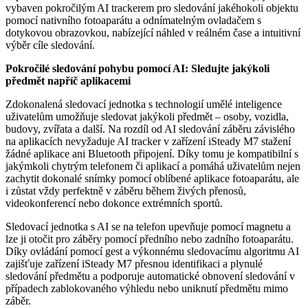
vybaven pokročilým AI trackerem pro sledování jakéhokoli objektu
pomocí nativního fotoaparátu a odnímatelným ovladačem s
dotykovou obrazovkou, nabízející náhled v reálném čase a intuitivní
výběr cíle sledování.
Pokročilé sledování pohybu pomocí AI: Sledujte jakýkoli
předmět napříč aplikacemi
Zdokonalená sledovací jednotka s technologií umělé inteligence
uživatelům umožňuje sledovat jakýkoli předmět – osoby, vozidla,
budovy, zvířata a další. Na rozdíl od AI sledování záběru závislého
na aplikacích nevyžaduje AI tracker v zařízení iSteady M7 stažení
žádné aplikace ani Bluetooth připojení. Díky tomu je kompatibilní s
jakýmkoli chytrým telefonem či aplikací a pomáhá uživatelům nejen
zachytit dokonalé snímky pomocí oblíbené aplikace fotoaparátu, ale
i zůstat vždy perfektně v záběru během živých přenosů,
videokonferencí nebo dokonce extrémních sportů.
Sledovací jednotka s AI se na telefon upevňuje pomocí magnetu a
lze ji otočit pro záběry pomocí předního nebo zadního fotoaparátu.
Díky ovládání pomocí gest a výkonnému sledovacímu algoritmu AI
zajišťuje zařízení iSteady M7 přesnou identifikaci a plynulé
sledování předmětu a podporuje automatické obnovení sledování v
případech zablokovaného výhledu nebo uniknutí předmětu mimo
záběr.