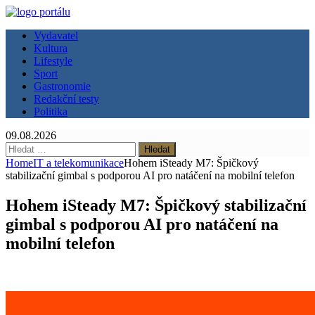
Vydavatel
Kultura
Lifestyle
Sport
Gastronomie
Redakční testy
Politika
09.08.2026
Vyhledávání
Home
IT a telekomunikace
Hohem iSteady M7: Špičkový
stabilizační gimbal s podporou AI pro natáčení na mobilní telefon
Hohem iSteady M7: Špičkový stabilizační
gimbal s podporou AI pro natáčení na
mobilní telefon