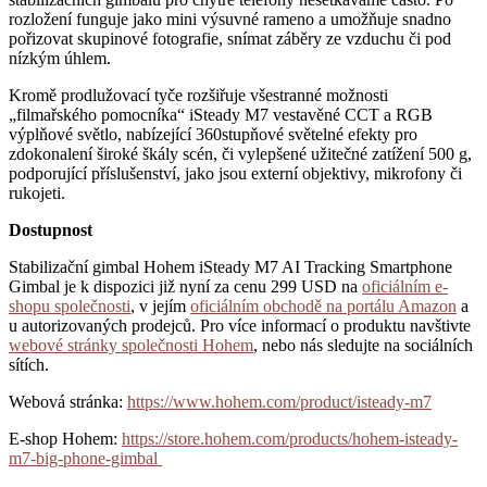
rozložení funguje jako mini výsuvné rameno a umožňuje snadno
pořizovat skupinové fotografie, snímat záběry ze vzduchu či pod
nízkým úhlem.
Kromě prodlužovací tyče rozšiřuje všestranné možnosti
„filmařského pomocníka“ iSteady M7 vestavěné CCT a RGB
výplňové světlo, nabízející 360stupňové světelné efekty pro
zdokonalení široké škály scén, či vylepšené užitečné zatížení 500 g,
podporující příslušenství, jako jsou externí objektivy, mikrofony či
rukojeti.
Dostupnost
Stabilizační gimbal Hohem iSteady M7 AI Tracking Smartphone
Gimbal je k dispozici již nyní za cenu 299 USD na
oficiálním e-
shopu společnosti
, v jejím
oficiálním obchodě na portálu Amazon
a
u autorizovaných prodejců. Pro více informací o produktu navštivte
webové stránky společnosti Hohem
, nebo nás sledujte na sociálních
sítích.
Webová stránka:
https://www.hohem.com/product/isteady-m7
E-shop Hohem:
https://store.hohem.com/products/hohem-isteady-
m7-big-phone-gimbal