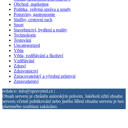
Obchod, marketing
Politika, veřejná správa a soudy
Potraviny, gastronomie
Služby, cestovní ruch
Sport
Stavebnictví, bydlení a reality
Technologie
Testování
Uncategorized
Věda
Věda, vzdělávání a školství
Vzdělávání
Zdraví
Zdravotnictví
Zpracovatelský a výrobní průmysl
Zpravodajství
redakce: info@zpravyted.cz |
Obsah serveru je chráněn autorským právem. Jakékoli užití obsahu
serveru včetně publikování nebo jiného šíření obsahu serveru je bez
písemného souhlasu zakázáno.