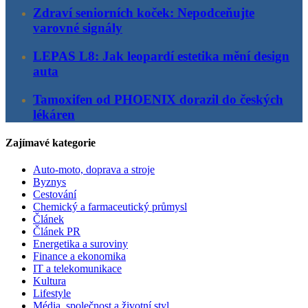
Zdraví seniorních koček: Nepodceňujte
varovné signály
LEPAS L8: Jak leopardí estetika mění design
auta
Tamoxifen od PHOENIX dorazil do českých
lékáren
Zajímavé kategorie
Auto-moto, doprava a stroje
Byznys
Cestování
Chemický a farmaceutický průmysl
Článek
Článek PR
Energetika a suroviny
Finance a ekonomika
IT a telekomunikace
Kultura
Lifestyle
Média, společnost a životní styl