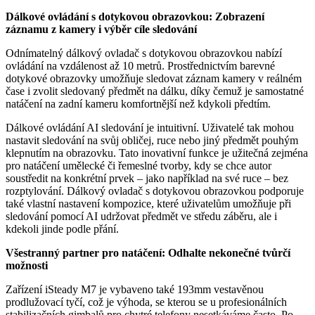
Dálkové ovládání s dotykovou obrazovkou: Zobrazení
záznamu z kamery i výběr cíle sledování
Odnímatelný dálkový ovladač s dotykovou obrazovkou nabízí
ovládání na vzdálenost až 10 metrů. Prostřednictvím barevné
dotykové obrazovky umožňuje sledovat záznam kamery v reálném
čase i zvolit sledovaný předmět na dálku, díky čemuž je samostatné
natáčení na zadní kameru komfortnější než kdykoli předtím.
Dálkové ovládání AI sledování je intuitivní. Uživatelé tak mohou
nastavit sledování na svůj obličej, ruce nebo jiný předmět pouhým
klepnutím na obrazovku. Tato inovativní funkce je užitečná zejména
pro natáčení umělecké či řemeslné tvorby, kdy se chce autor
soustředit na konkrétní prvek – jako například na své ruce – bez
rozptylování. Dálkový ovladač s dotykovou obrazovkou podporuje
také vlastní nastavení kompozice, které uživatelům umožňuje při
sledování pomocí AI udržovat předmět ve středu záběru, ale i
kdekoli jinde podle přání.
Všestranný partner pro natáčení: Odhalte nekonečné tvůrčí
možnosti
Zařízení iSteady M7 je vybaveno také 193mm vestavěnou
prodlužovací tyčí, což je výhoda, se kterou se u profesionálních
stabilizačních gimbalů pro chytré telefony nesetkáváme často. Po