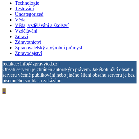
Technologie
Testování
Uncategorized
Věda
Věda, vzdělávání a školství
Vzdělávání
Zdraví
Zdravotnictví
Zpracovatelský a výrobní průmysl
Zpravodajství
redakce: info@zpravyted.cz |
Obsah serveru je chráněn autorským právem. Jakékoli užití obsahu
serveru včetně publikování nebo jiného šíření obsahu serveru je bez
písemného souhlasu zakázáno.