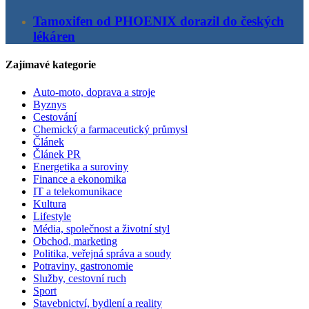
Tamoxifen od PHOENIX dorazil do českých
lékáren
Zajímavé kategorie
Auto-moto, doprava a stroje
Byznys
Cestování
Chemický a farmaceutický průmysl
Článek
Článek PR
Energetika a suroviny
Finance a ekonomika
IT a telekomunikace
Kultura
Lifestyle
Média, společnost a životní styl
Obchod, marketing
Politika, veřejná správa a soudy
Potraviny, gastronomie
Služby, cestovní ruch
Sport
Stavebnictví, bydlení a reality