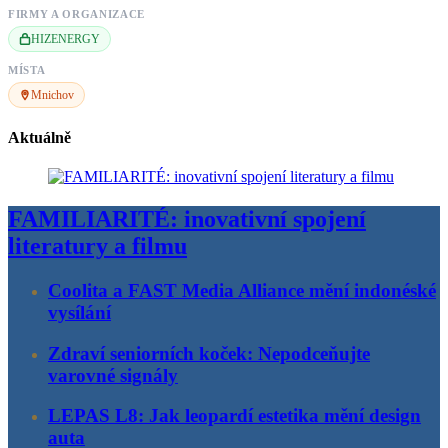
FIRMY A ORGANIZACE
HIZENERGY
MÍSTA
Mnichov
Aktuálně
FAMILIARITÉ: inovativní spojení
literatury a filmu
Coolita a FAST Media Alliance mění indonéské
vysílání
Zdraví seniorních koček: Nepodceňujte
varovné signály
LEPAS L8: Jak leopardí estetika mění design
auta