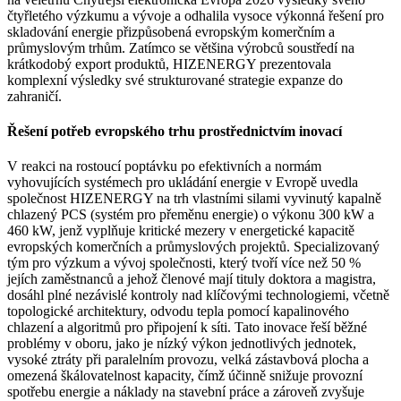
čtyřletého výzkumu a vývoje a odhalila vysoce výkonná řešení pro
skladování energie přizpůsobená evropským komerčním a
průmyslovým trhům. Zatímco se většina výrobců soustředí na
krátkodobý export produktů, HIZENERGY prezentovala
komplexní výsledky své strukturované strategie expanze do
zahraničí.
Řešení potřeb evropského trhu prostřednictvím inovací
V reakci na rostoucí poptávku po efektivních a normám
vyhovujících systémech pro ukládání energie v Evropě uvedla
společnost HIZENERGY na trh vlastními silami vyvinutý kapalně
chlazený PCS (systém pro přeměnu energie) o výkonu 300 kW a
460 kW, jenž vyplňuje kritické mezery v energetické kapacitě
evropských komerčních a průmyslových projektů. Specializovaný
tým pro výzkum a vývoj společnosti, který tvoří více než 50 %
jejích zaměstnanců a jehož členové mají tituly doktora a magistra,
dosáhl plné nezávislé kontroly nad klíčovými technologiemi, včetně
topologické architektury, odvodu tepla pomocí kapalinového
chlazení a algoritmů pro připojení k síti. Tato inovace řeší běžné
problémy v oboru, jako je nízký výkon jednotlivých jednotek,
vysoké ztráty při paralelním provozu, velká zástavbová plocha a
omezená škálovatelnost kapacity, čímž účinně snižuje provozní
spotřebu energie a náklady na stavební práce a zároveň zvyšuje