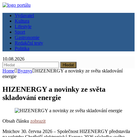
Vydavatel
Kultura
Lifestyle
Sport
Gastronomie
Redakční testy
Politika
10.08.2026
Vyhledávání
Home
Byznys
HIZENERGY a novinky ze světa skladování
energie
HIZENERGY a novinky ze světa
skladování energie
Obsah článku
zobrazit
Mnichov 30. června 2026 – Společnost HIZENERGY představila
na veletrhu Chytřejší elektronická Evropa 2026 výsledky svého