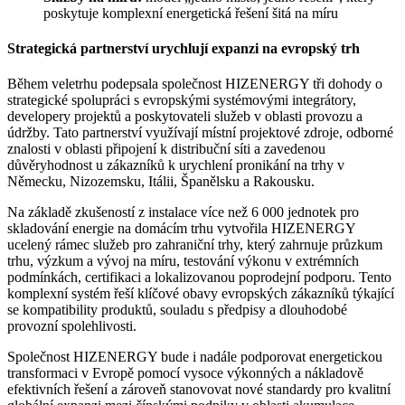
poskytuje komplexní energetická řešení šitá na míru
Strategická partnerství urychlují expanzi na evropský trh
Během veletrhu podepsala společnost HIZENERGY tři dohody o
strategické spolupráci s evropskými systémovými integrátory,
developery projektů a poskytovateli služeb v oblasti provozu a
údržby. Tato partnerství využívají místní projektové zdroje, odborné
znalosti v oblasti připojení k distribuční síti a zavedenou
důvěryhodnost u zákazníků k urychlení pronikání na trhy v
Německu, Nizozemsku, Itálii, Španělsku a Rakousku.
Na základě zkušeností z instalace více než 6 000 jednotek pro
skladování energie na domácím trhu vytvořila HIZENERGY
ucelený rámec služeb pro zahraniční trhy, který zahrnuje průzkum
trhu, výzkum a vývoj na míru, testování výkonu v extrémních
podmínkách, certifikaci a lokalizovanou poprodejní podporu. Tento
komplexní systém řeší klíčové obavy evropských zákazníků týkající
se kompatibility produktů, souladu s předpisy a dlouhodobé
provozní spolehlivosti.
Společnost HIZENERGY bude i nadále podporovat energetickou
transformaci v Evropě pomocí vysoce výkonných a nákladově
efektivních řešení a zároveň stanovovat nové standardy pro kvalitní