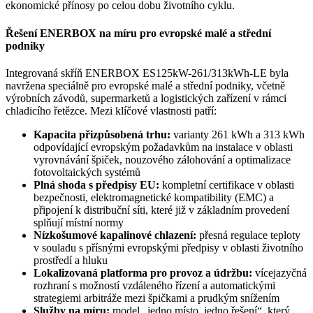
ekonomické přínosy po celou dobu životního cyklu.
Řešení ENERBOX na míru pro evropské malé a střední
podniky
Integrovaná skříň ENERBOX ES125kW-261/313kWh-LE byla
navržena speciálně pro evropské malé a střední podniky, včetně
výrobních závodů, supermarketů a logistických zařízení v rámci
chladicího řetězce. Mezi klíčové vlastnosti patří:
Kapacita přizpůsobená trhu:
varianty 261 kWh a 313 kWh
odpovídající evropským požadavkům na instalace v oblasti
vyrovnávání špiček, nouzového zálohování a optimalizace
fotovoltaických systémů
Plná shoda s předpisy EU:
kompletní certifikace v oblasti
bezpečnosti, elektromagnetické kompatibility (EMC) a
připojení k distribuční síti, které již v základním provedení
splňují místní normy
Nízkošumové kapalinové chlazení:
přesná regulace teploty
v souladu s přísnými evropskými předpisy v oblasti životního
prostředí a hluku
Lokalizovaná platforma pro provoz a údržbu:
vícejazyčná
rozhraní s možností vzdáleného řízení a automatickými
strategiemi arbitráže mezi špičkami a prudkým snížením
Služby na míru:
model „jedno místo, jedno řešení“, který