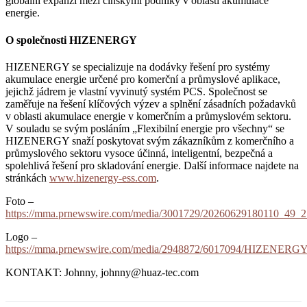
globální expanzi mezi čínskými podniky v oblasti akumulace
energie.
O společnosti HIZENERGY
HIZENERGY se specializuje na dodávky řešení pro systémy
akumulace energie určené pro komerční a průmyslové aplikace,
jejichž jádrem je vlastní vyvinutý systém PCS. Společnost se
zaměřuje na řešení klíčových výzev a splnění zásadních požadavků
v oblasti akumulace energie v komerčním a průmyslovém sektoru.
V souladu se svým posláním „Flexibilní energie pro všechny“ se
HIZENERGY snaží poskytovat svým zákazníkům z komerčního a
průmyslového sektoru vysoce účinná, inteligentní, bezpečná a
spolehlivá řešení pro skladování energie. Další informace najdete na
stránkách
www.hizenergy-ess.com
.
Foto –
https://mma.prnewswire.com/media/3001729/20260629180110_49_2
Logo –
https://mma.prnewswire.com/media/2948872/6017094/HIZENER
KONTAKT: Johnny, johnny@huaz-tec.com