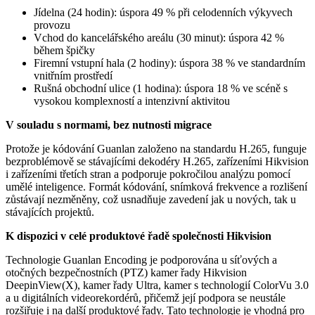
Jídelna (24 hodin): úspora 49 % při celodenních výkyvech
provozu
Vchod do kancelářského areálu (30 minut): úspora 42 %
během špičky
Firemní vstupní hala (2 hodiny): úspora 38 % ve standardním
vnitřním prostředí
Rušná obchodní ulice (1 hodina): úspora 18 % ve scéně s
vysokou komplexností a intenzivní aktivitou
V souladu s normami, bez nutnosti migrace
Protože je kódování Guanlan založeno na standardu H.265, funguje
bezproblémově se stávajícími dekodéry H.265, zařízeními Hikvision
i zařízeními třetích stran a podporuje pokročilou analýzu pomocí
umělé inteligence. Formát kódování, snímková frekvence a rozlišení
zůstávají nezměněny, což usnadňuje zavedení jak u nových, tak u
stávajících projektů.
K dispozici v celé produktové řadě společnosti Hikvision
Technologie Guanlan Encoding je podporována u síťových a
otočných bezpečnostních (PTZ) kamer řady Hikvision
DeepinView(X), kamer řady Ultra, kamer s technologií ColorVu 3.0
a u digitálních videorekordérů, přičemž její podpora se neustále
rozšiřuje i na další produktové řady. Tato technologie je vhodná pro