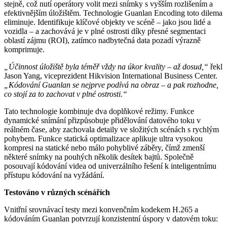
stejně, což nutí operátory volit mezi snímky s vyšším rozlišením a
efektivnějším úložištěm. Technologie Guanlan Encoding toto dilema
eliminuje. Identifikuje klíčové objekty ve scéně – jako jsou lidé a
vozidla – a zachovává je v plné ostrosti díky přesné segmentaci
oblastí zájmu (ROI), zatímco nadbytečná data pozadí výrazně
komprimuje.
„Účinnost úložiště byla téměř vždy na úkor kvality – až dosud,“
řekl
Jason Yang, viceprezident Hikvision International Business Center.
„Kódování Guanlan se nejprve podívá na obraz – a pak rozhodne,
co stojí za to zachovat v plné ostrosti.“
Tato technologie kombinuje dva doplňkové režimy. Funkce
dynamické snímání přizpůsobuje přidělování datového toku v
reálném čase, aby zachovala detaily ve složitých scénách s rychlým
pohybem. Funkce statická optimalizace aplikuje ultra vysokou
kompresi na statické nebo málo pohyblivé záběry, čímž zmenší
některé snímky na pouhých několik desítek bajtů. Společně
posouvají kódování videa od univerzálního řešení k inteligentnímu
přístupu kódování na vyžádání.
Testováno v různých scénářích
Vnitřní srovnávací testy mezi konvenčním kodekem H.265 a
kódováním Guanlan potvrzují konzistentní úspory v datovém toku: