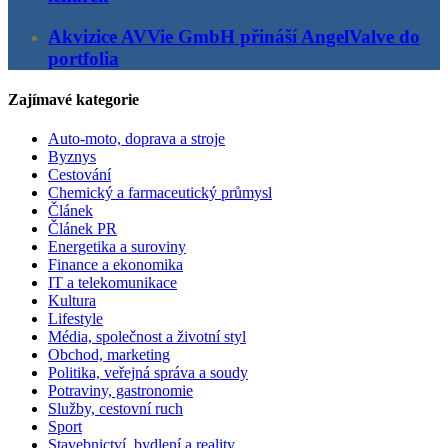
Akvizice AVVie GmbH přináší AngelValve do
portfolia
Zajímavé kategorie
Auto-moto, doprava a stroje
Byznys
Cestování
Chemický a farmaceutický průmysl
Článek
Článek PR
Energetika a suroviny
Finance a ekonomika
IT a telekomunikace
Kultura
Lifestyle
Média, společnost a životní styl
Obchod, marketing
Politika, veřejná správa a soudy
Potraviny, gastronomie
Služby, cestovní ruch
Sport
Stavebnictví, bydlení a reality