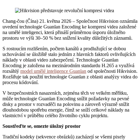
Chang-čou (Čína) 21. května 2026 – Společnost Hikvision oznámila
uvedení technologie Guanlan Encoding ke kompresi videa založené
na umělé inteligenci, která přináší průměrnou úsporu úložného
prostoru ve výši 30–50 % bez snížení kvality důležitých záznamů.
S rostoucím rozlišením, počtem kanálů a prodlužující se dobou
uchovávání se úložiště stalo jedním z hlavních faktorů ovlivňujících
náklady v oblasti video zabezpečení. Technologie Guanlan
Encoding je založena na mezinárodním standardu H.265 a využívá
rozsáhlý
model umělé inteligence Guanlan
od společnosti Hikvision.
Rozšiřuje tak použití technologie Guanlan z oblasti analýzy videa do
procesu kódování.
V bezpečnostních nasazeních, zejména těch ve velkém měřítku,
může technologie Guanlan Encoding snížit požadavky na pevné
disky a prostor v rozvaděči na polovinu a zároveň výrazně snížit
dlouhodobou spotřebu energie, čímž se sníží celkové náklady na
vlastnictví v průběhu celého životního cyklu projektu.
Soustřeďte se, omezte úložný prostor
Tradiční kodeky (sekvence obrázků) zacházejí se všemi pixely