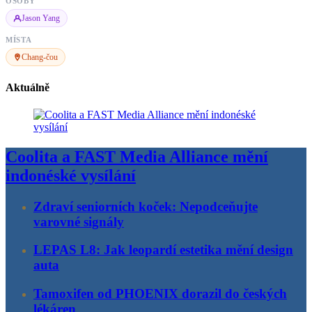
OSOBY
Jason Yang
MÍSTA
Chang-čou
Aktuálně
Coolita a FAST Media Alliance mění
indonéské vysílání
Zdraví seniorních koček: Nepodceňujte
varovné signály
LEPAS L8: Jak leopardí estetika mění design
auta
Tamoxifen od PHOENIX dorazil do českých
lékáren