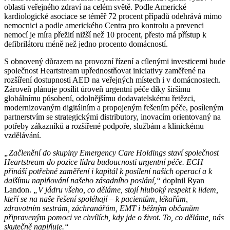
oblasti veřejného zdraví na celém světě. Podle Americké
kardiologické asociace se téměř 72 procent případů odehrává mimo
nemocnici a podle amerického Centra pro kontrolu a prevenci
nemocí je míra přežití nižší než 10 procent, přesto má přístup k
defibrilátoru méně než jedno procento domácností.
S obnovený důrazem na provozní řízení a cílenými investicemi bude
společnost Heartstream upřednostňovat iniciativy zaměřené na
rozšíření dostupnosti AED na veřejných místech i v domácnostech.
Zároveň plánuje posílit úroveň urgentní péče díky širšímu
globálnímu působení, odolnějšímu dodavatelskému řetězci,
modernizovaným digitálním a propojeným řešením péče, posíleným
partnerstvím se strategickými distributory, inovacím orientovaný na
potřeby zákazníků a rozšířené podpoře, službám a klinickému
vzdělávání.
„Začlenění do skupiny Emergency Care Holdings staví společnost
Heartstream do pozice lídra budoucnosti urgentní péče. ECH
přináší potřebné zaměření i kapitál k posílení našich operací a k
dalšímu naplňování našeho zásadního poslání,“
doplnil Ryan
Landon.
„V jádru všeho, co děláme, stojí hluboký respekt k lidem,
kteří se na naše řešení spoléhají – k pacientům, lékařům,
zdravotním sestrám, záchranářům, EMT i běžným občanům
připraveným pomoci ve chvílích, kdy jde o život. To, co děláme, nás
skutečně naplňuje.“