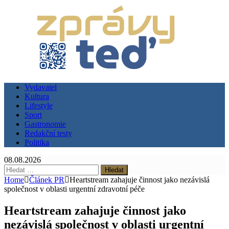
Vydavatel
Kultura
Lifestyle
Sport
Gastronomie
Redakční testy
Politika
08.08.2026
Vyhledávání
Home
Článek PR
Heartstream zahajuje činnost jako nezávislá
společnost v oblasti urgentní zdravotní péče
Heartstream zahajuje činnost jako
nezávislá společnost v oblasti urgentní