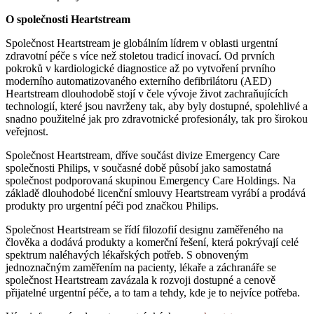
O společnosti Heartstream
Společnost Heartstream je globálním lídrem v oblasti urgentní
zdravotní péče s více než stoletou tradicí inovací. Od prvních
pokroků v kardiologické diagnostice až po vytvoření prvního
moderního automatizovaného externího defibrilátoru (AED)
Heartstream dlouhodobě stojí v čele vývoje život zachraňujících
technologií, které jsou navrženy tak, aby byly dostupné, spolehlivé a
snadno použitelné jak pro zdravotnické profesionály, tak pro širokou
veřejnost.
Společnost Heartstream, dříve součást divize Emergency Care
společnosti Philips, v současné době působí jako samostatná
společnost podporovaná skupinou Emergency Care Holdings. Na
základě dlouhodobé licenční smlouvy Heartstream vyrábí a prodává
produkty pro urgentní péči pod značkou Philips.
Společnost Heartstream se řídí filozofií designu zaměřeného na
člověka a dodává produkty a komerční řešení, která pokrývají celé
spektrum naléhavých lékařských potřeb. S obnoveným
jednoznačným zaměřením na pacienty, lékaře a záchranáře se
společnost Heartstream zavázala k rozvoji dostupné a cenově
přijatelné urgentní péče, a to tam a tehdy, kde je to nejvíce potřeba.