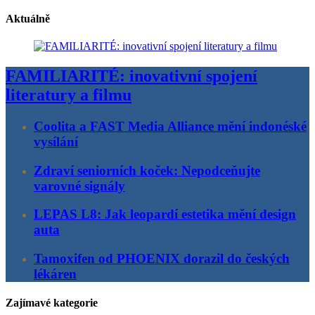
Aktuálně
FAMILIARITÉ: inovativní spojení
literatury a filmu
Coolita a FAST Media Alliance mění indonéské
vysílání
Zdraví seniorních koček: Nepodceňujte
varovné signály
LEPAS L8: Jak leopardí estetika mění design
auta
Tamoxifen od PHOENIX dorazil do českých
lékáren
Zajímavé kategorie