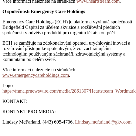
Více informací naleznete na stránkách
www.heartstream.com
.
O společnosti Emergency Care Holdings
Emergency Care Holdings (ECH) je platforma vyvinutá společností
Bridgefield Capital za účelem akvizice a rozšiřování předních
společností v odvětví produktů pro urgentní lékařskou péči.
ECH se zaměřuje na zdokonalování operací, urychlování inovací a
rozšiřování přístupu ke spolehlivým, život zachraňujícím
technologiím používaným záchranáři, zdravotnickými systémy a
komunitami po celém světě.
Více informací naleznete na stránkách
www.emergencycareholdings.com
.
Logo –
https://mma.prnewswire.com/media/2861307/Heartstream_Wordmar
KONTAKT:
KONTAKT PRO MÉDIA:
Lindsay McFarland, (443) 605-4706,
Lindsay.mcfarland@gkv.com