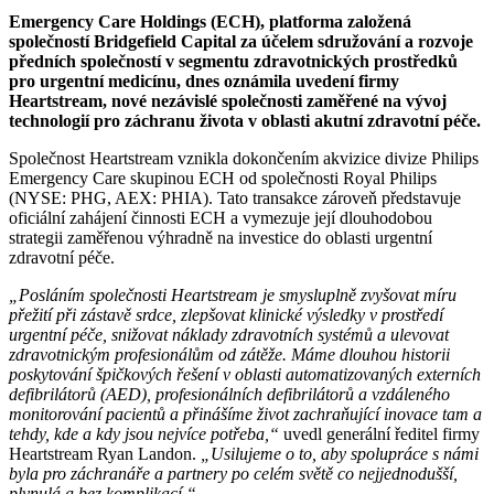
Emergency Care Holdings (ECH), platforma založená
společností Bridgefield Capital za účelem sdružování a rozvoje
předních společností v segmentu zdravotnických prostředků
pro urgentní medicínu, dnes oznámila uvedení firmy
Heartstream, nové nezávislé společnosti zaměřené na vývoj
technologií pro záchranu života v oblasti akutní zdravotní péče.
Společnost Heartstream vznikla dokončením akvizice divize Philips
Emergency Care skupinou ECH od společnosti Royal Philips
(NYSE: PHG, AEX: PHIA). Tato transakce zároveň představuje
oficiální zahájení činnosti ECH a vymezuje její dlouhodobou
strategii zaměřenou výhradně na investice do oblasti urgentní
zdravotní péče.
„Posláním společnosti Heartstream je smysluplně zvyšovat míru
přežití při zástavě srdce, zlepšovat klinické výsledky v prostředí
urgentní péče, snižovat náklady zdravotních systémů a ulevovat
zdravotnickým profesionálům od zátěže. Máme dlouhou historii
poskytování špičkových řešení v oblasti automatizovaných externích
defibrilátorů (AED), profesionálních defibrilátorů a vzdáleného
monitorování pacientů a přinášíme život zachraňující inovace tam a
tehdy, kde a kdy jsou nejvíce potřeba,“
uvedl generální ředitel firmy
Heartstream Ryan Landon.
„Usilujeme o to, aby spolupráce s námi
byla pro záchranáře a partnery po celém světě co nejjednodušší,
plynulá a bez komplikací.“