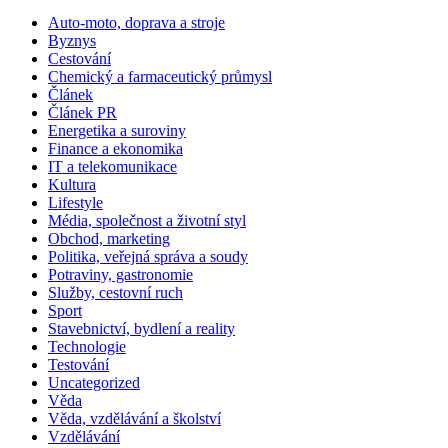
Auto-moto, doprava a stroje
Byznys
Cestování
Chemický a farmaceutický průmysl
Článek
Článek PR
Energetika a suroviny
Finance a ekonomika
IT a telekomunikace
Kultura
Lifestyle
Média, společnost a životní styl
Obchod, marketing
Politika, veřejná správa a soudy
Potraviny, gastronomie
Služby, cestovní ruch
Sport
Stavebnictví, bydlení a reality
Technologie
Testování
Uncategorized
Věda
Věda, vzdělávání a školství
Vzdělávání