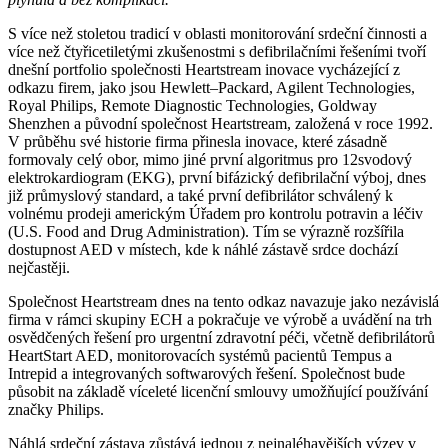
S více než stoletou tradicí v oblasti monitorování srdeční činnosti a
více než čtyřicetiletými zkušenostmi s defibrilačními řešeními tvoří
dnešní portfolio společnosti Heartstream inovace vycházející z
odkazu firem, jako jsou Hewlett–Packard, Agilent Technologies,
Royal Philips, Remote Diagnostic Technologies, Goldway
Shenzhen a původní společnost Heartstream, založená v roce 1992.
V průběhu své historie firma přinesla inovace, které zásadně
formovaly celý obor, mimo jiné první algoritmus pro 12svodový
elektrokardiogram (EKG), první bifázický defibrilační výboj, dnes
již průmyslový standard, a také první defibrilátor schválený k
volnému prodeji americkým Úřadem pro kontrolu potravin a léčiv
(U.S. Food and Drug Administration). Tím se výrazně rozšířila
dostupnost AED v místech, kde k náhlé zástavě srdce dochází
nejčastěji.
Společnost Heartstream dnes na tento odkaz navazuje jako nezávislá
firma v rámci skupiny ECH a pokračuje ve výrobě a uvádění na trh
osvědčených řešení pro urgentní zdravotní péči, včetně defibrilátorů
HeartStart AED, monitorovacích systémů pacientů Tempus a
Intrepid a integrovaných softwarových řešení. Společnost bude
působit na základě víceleté licenční smlouvy umožňující používání
značky Philips.
Náhlá srdeční zástava zůstává jednou z nejnaléhavějších výzev v