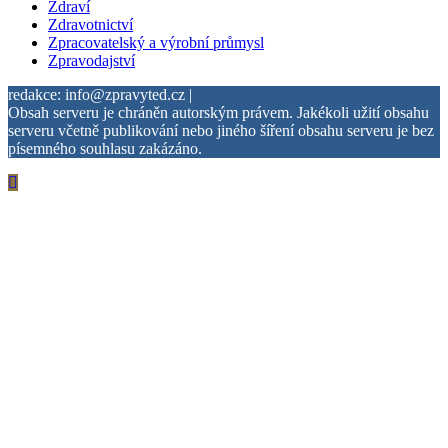
Zdraví
Zdravotnictví
Zpracovatelský a výrobní průmysl
Zpravodajství
redakce: info@zpravyted.cz |
Obsah serveru je chráněn autorským právem. Jakékoli užití obsahu
serveru včetně publikování nebo jiného šíření obsahu serveru je bez
písemného souhlasu zakázáno.