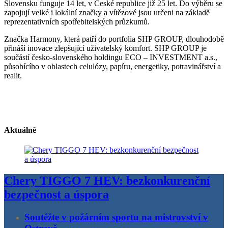
Slovensku funguje 14 let, v České republice již 25 let. Do výběru se
zapojují velké i lokální značky a vítězové jsou určeni na základě
reprezentativních spotřebitelských průzkumů.
Značka Harmony, která patří do portfolia SHP GROUP, dlouhodobě
přináší inovace zlepšující uživatelský komfort. SHP GROUP je
součástí česko-slovenského holdingu ECO – INVESTMENT a.s.,
působícího v oblastech celulózy, papíru, energetiky, potravinářství a
realit.
Aktuálně
Chery TIGGO 7 HEV: bezkonkurenční
bezpečnost a úspora
Soutěžte v požárním sportu na mistrovství v