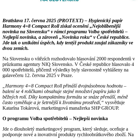
Bratislava 17. června 2025 (PROTEXT) – Hygienický papír
Harmony 4=8 Compact Roll získal ocenění „Nejoblíbenější
novinka na Slovensku“ v rámci programu Volba spotřebitelů –
Nejlepší novinka, a zároveň „Novinka roku“ v České republice.
Jde tak o unikátní úspěch, kdy tentýž produkt zaujal zákazníky ve
dvou zemích.
Na Slovensku o vítězích rozhodovalo hlasování 2000 respondentů v
průzkumu agentury NIQ Slovensko. V České republice hlasovalo 4
000 spotřebitelů, přičemž výsledky byly slavnostně vyhlášeny na
galavečeru 12. června 2025 v Praze.
„Harmony 4=8 Compact Roll přináší dvojnásobnou hodnotu –
balení se 4 roličkami obsahuje stejné množství papíru jako 8
běžných rolí. Díky kompaktnímu formátu se snáze přenáší, méně
často vyměňuje a je šetrnější k životnímu prostředí,“
vysvětluje
Katarína Tokárová, marketingová manažerka SHP GROUP.
O programu Volba spotřebitelů – Nejlepší novinka
Jde o dlouholetý marketingový program, který sleduje, oceňuje a
podporuje nové a inovativní produkty rychloobrátkového zboží. Na