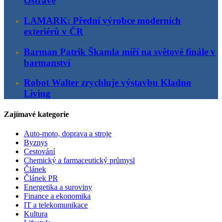
Ostravě
LAMARK: Přední výrobce moderních
exteriérů v ČR
Barman Patrik Škamla míří na světové finále v
barmanství
Robot Walter zrychluje výstavbu Kladno
Living
Zajímavé kategorie
Auto-moto, doprava a stroje
Byznys
Cestování
Chemický a farmaceutický průmysl
Článek
Článek PR
Energetika a suroviny
Finance a ekonomika
IT a telekomunikace
Kultura