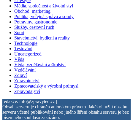
Lifestyle
Média, společnost a životní styl
Obchod, marketing
Politika, veřejná správa a soudy
Potraviny, gastronomie
Služby, cestovní ruch
Sport
Stavebnictví, bydlení a reality
Technologie
Testování
Uncategorized
Věda
Věda, vzdělávání a školství
Vzdělávání
Zdraví
Zdravotnictví
Zpracovatelský a výrobní průmysl
Zpravodajství
redakce: info@zpravyted.cz |
Obsah serveru je chráněn autorským právem. Jakékoli užití obsahu
serveru včetně publikování nebo jiného šíření obsahu serveru je bez
písemného souhlasu zakázáno.