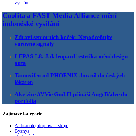
Coolita a FAST Media Alliance mění
indonéské vysílání
Zdraví seniorních koček: Nepodceňujte
varovné signály
LEPAS L8: Jak leopardí estetika mění design
auta
Tamoxifen od PHOENIX dorazil do českých
lékáren
Akvizice AVVie GmbH přináší AngelValve do
portfolia
Zajímavé kategorie
Auto-moto, doprava a stroje
Byznys