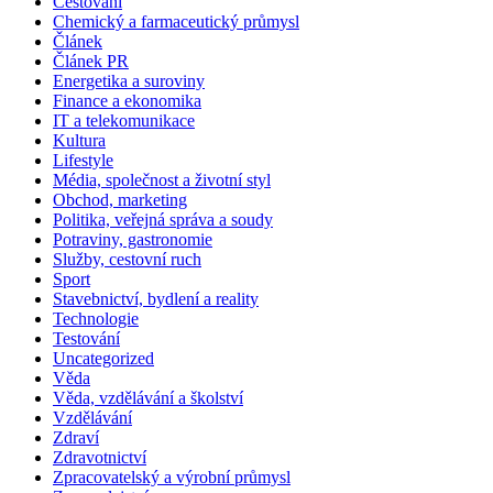
Cestování
Chemický a farmaceutický průmysl
Článek
Článek PR
Energetika a suroviny
Finance a ekonomika
IT a telekomunikace
Kultura
Lifestyle
Média, společnost a životní styl
Obchod, marketing
Politika, veřejná správa a soudy
Potraviny, gastronomie
Služby, cestovní ruch
Sport
Stavebnictví, bydlení a reality
Technologie
Testování
Uncategorized
Věda
Věda, vzdělávání a školství
Vzdělávání
Zdraví
Zdravotnictví
Zpracovatelský a výrobní průmysl