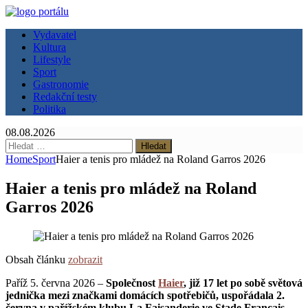
Vydavatel
Kultura
Lifestyle
Sport
Gastronomie
Redakční testy
Politika
08.08.2026
Vyhledávání
Home
Sport
Haier a tenis pro mládež na Roland Garros 2026
Haier a tenis pro mládež na Roland
Garros 2026
Obsah článku
zobrazit
Paříž 5. června 2026 –
Společnost
Haier
, již 17 let po sobě světová
jednička mezi značkami domácích spotřebičů, uspořádala 2.
června v pařížském klubu La Faisanderie ve Stade Français