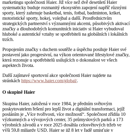
marketingu společnosti Haier. Již více než dvě desetiletí Haier
systematicky buduje rozmanitý ekosystém zapojení napříč různými
sporty, který zahrnuje basketbal, tenis, fotbal, badminton, kriket,
motoristické sporty, hokej, volejbal a další. Prostřednictvím
strategických partnerství s významnými akcemi, působivých aktivací
značky a dlouhodobých komunitních iniciativ si Haier vybudoval
hluboké a autentické vztahy se spotřebiteli na globálních i lokálních
trzích.
Propojením značky s duchem soutěže a úspěchu posiluje Haier své
postavení jako progresivní, na výkon orientované lifestylové značky,
která rezonuje u spotřebitelů usilujících o dokonalost ve všech
aspektech života.
Další zajímavé sportovní akce společnosti Haier najdete na
stránkách
https://www.haier.com/global/
.
O skupině Haier
Skupina Haier, založená v roce 1984, je předním světovým
poskytovatelem řešení pro lepší život a digitální transformaci, jejíž
posláním je „Více tvořivosti, více možností“. Společnost zřídila 10
výzkumných a vývojových center, 35 průmyslových parků a 173
výrobních závodů a v roce 2025 dosáhla celosvětových tržeb ve
výši 59,8 miliardy USD. Haier se již 8 let v řadě umisťuje v