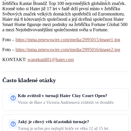
žebříčku Kantar BrandZ Top 100 nejcennějších globálních značek.
Kromě toho si Haier již 17 let v řadě drží první místo v žebříčku
Světových značek velkých domácích spotřebičů od Euromonitoru.
Haier má 8 kótovaných společností a její dceřiná společnost Haier
Smart Home figuruje mezi podniky na žebříčku Fortune Global 500
a mezi Nejobdivovanějšími společnostmi světa u Fortune.
Foto –
https://mma.prnewswire.com/media/2995015/image1.jpg
Foto –
https://mma.prnewswire.com/media/2995016/image2.jpg
KONTAKT:
wangkaidi01@haier.com
Často kladené otázky
Kdo zvítězil v turnaji Haier Clay Court Open?
Victor de Bure a Victoria Andrieuová zvítězili ve dvouhře.
Jaký je cílový věk účastníků turnaje?
Turnaj je určen pro nejlepší hráče ve věku 12 až 15 let.