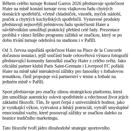
Během celého turnaje Roland Garros 2026 představuje společnost
Haier na místě konání turnaje svou vlajkovou řadu chytrých
domácích spotřebičů, včetně chladniček, vinoték, myček nádobí,
praček a chytrých kuchyňských spotřebičů. Vystavené produkty
představují nejnovější prémiovou řadu společnosti Haier a
návštěvníkům umožňují praktický přehled celé řady. Prezentace
probíhá v rámci širšího programu zážitků se značkou, který se po
dobu trvání turnaje odehrává na stadionu i v Paříži.
Od 3. června uspořádá společnost Haier na Place de la Concorde
dočasnou instalaci, jejíž součástí bude celosvětová výstava fotografií
představující komunity fanoušků značky Haier z celého světa. Jako
oficiální partner klubů Paris Saint-Germain i Liverpool FC pořádá
Haier na místě také interaktivní zážitky pro fanoušky s fotbalovou
tematikou, čímž propojuje svá partnerství v tenise a fotbale na
jediném místě v Paříži.
Sport představuje pro značky silnou strategickou platformu, která
jim umožňuje autenticky oslovit spotřebitele a vdechnout život jejich
základní filozofii. Tím, že sport čerpá z univerzálních hodnot, jako
je vynikající výkon, vytrvalost a lidský potenciál, vytváří smysluplné
emocionální vazby, které posouvají zážitky se značkou daleko za
hranice tradičního marketingu.
Tato filozofie tvoří jádro dlouhodobé strategie sportovního