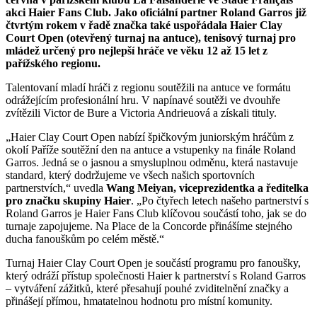
akci Haier Fans Club. Jako oficiální partner Roland Garros již
čtvrtým rokem v řadě značka také uspořádala Haier Clay
Court Open (otevřený turnaj na antuce), tenisový turnaj pro
mládež určený pro nejlepší hráče ve věku 12 až 15 let z
pařížského regionu.
Talentovaní mladí hráči z regionu soutěžili na antuce ve formátu
odrážejícím profesionální hru. V napínavé soutěži ve dvouhře
zvítězili Victor de Bure a Victoria Andrieuová a získali tituly.
„Haier Clay Court Open nabízí špičkovým juniorským hráčům z
okolí Paříže soutěžní den na antuce a vstupenky na finále Roland
Garros. Jedná se o jasnou a smysluplnou odměnu, která nastavuje
standard, který dodržujeme ve všech našich sportovních
partnerstvích,“ uvedla
Wang Meiyan, viceprezidentka a ředitelka
pro značku skupiny Haier
. „Po čtyřech letech našeho partnerství s
Roland Garros je Haier Fans Club klíčovou součástí toho, jak se do
turnaje zapojujeme. Na Place de la Concorde přinášíme stejného
ducha fanouškům po celém městě.“
Turnaj Haier Clay Court Open je součástí programu pro fanoušky,
který odráží přístup společnosti Haier k partnerství s Roland Garros
– vytváření zážitků, které přesahují pouhé zviditelnění značky a
přinášejí přímou, hmatatelnou hodnotu pro místní komunity.