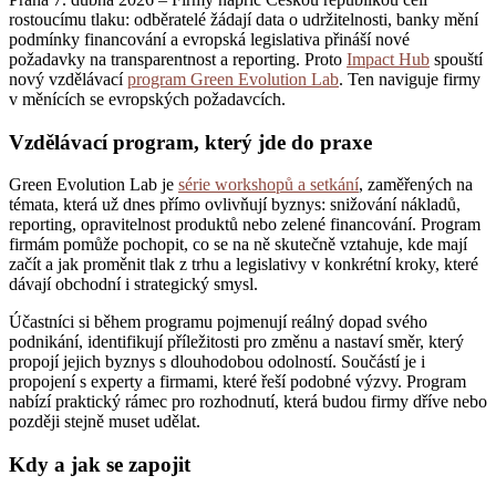
rostoucímu tlaku: odběratelé žádají data o udržitelnosti, banky mění
podmínky financování a evropská legislativa přináší nové
požadavky na transparentnost a reporting. Proto
Impact Hub
spouští
nový vzdělávací
program Green Evolution Lab
. Ten naviguje firmy
v měnících se evropských požadavcích.
Vzdělávací program, který jde do praxe
Green Evolution Lab je
série workshopů a setkání
, zaměřených na
témata, která už dnes přímo ovlivňují byznys: snižování nákladů,
reporting, opravitelnost produktů nebo zelené financování. Program
firmám pomůže pochopit, co se na ně skutečně vztahuje, kde mají
začít a jak proměnit tlak z trhu a legislativy v konkrétní kroky, které
dávají obchodní i strategický smysl.
Účastníci si během programu pojmenují reálný dopad svého
podnikání, identifikují příležitosti pro změnu a nastaví směr, který
propojí jejich byznys s dlouhodobou odolností. Součástí je i
propojení s experty a firmami, které řeší podobné výzvy. Program
nabízí praktický rámec pro rozhodnutí, která budou firmy dříve nebo
později stejně muset udělat.
Kdy a jak se zapojit