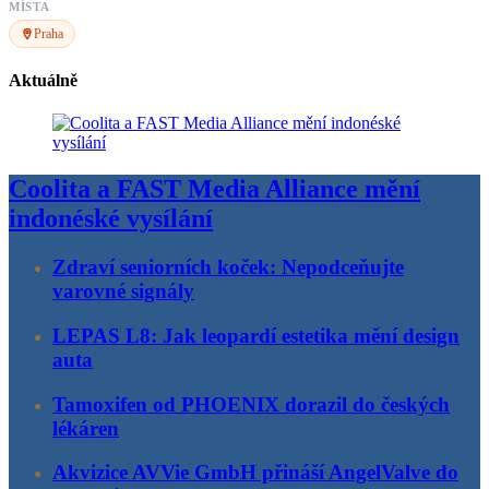
MÍSTA
Praha
Aktuálně
Coolita a FAST Media Alliance mění
indonéské vysílání
Zdraví seniorních koček: Nepodceňujte
varovné signály
LEPAS L8: Jak leopardí estetika mění design
auta
Tamoxifen od PHOENIX dorazil do českých
lékáren
Akvizice AVVie GmbH přináší AngelValve do