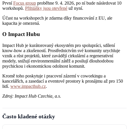
První
Focus group
proběhne 9. 4. 2026, po ní bude následovat 10
workshopů.
Přihlášky jsou otevřené
už nyní.
Účast na workshopech je zdarma díky financování z EU, ale
kapacita je omezená.
O Impact Hubu
Impact Hub je kurátorovaný ekosystém pro spolupráci, sdílení
know-how a zkušeností. Prostřednictvím své komunity urychluje
vznik a růst projektů, které zavádějí cirkulární a regenerativní
modely, snižují environmentální zátěž a posilují dlouhodobou
psychickou i ekonomickou odolnost komunit.
Kromě toho poskytuje i pracovní zázemí v coworkingu a
kancelářích, a zasedací a eventové prostory k pronájmu až pro 150
lidí.
www.impacthub.cz
.
Zdroj: Impact Hub Czechia, a.s.
Často kladené otázky