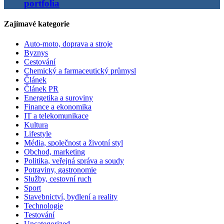
portfolia
Zajímavé kategorie
Auto-moto, doprava a stroje
Byznys
Cestování
Chemický a farmaceutický průmysl
Článek
Článek PR
Energetika a suroviny
Finance a ekonomika
IT a telekomunikace
Kultura
Lifestyle
Média, společnost a životní styl
Obchod, marketing
Politika, veřejná správa a soudy
Potraviny, gastronomie
Služby, cestovní ruch
Sport
Stavebnictví, bydlení a reality
Technologie
Testování
Uncategorized