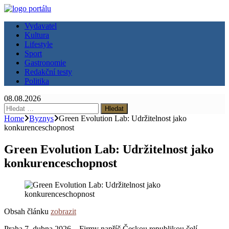
Vydavatel
Kultura
Lifestyle
Sport
Gastronomie
Redakční testy
Politika
08.08.2026
Vyhledávání
Home
Byznys
Green Evolution Lab: Udržitelnost jako
konkurenceschopnost
Green Evolution Lab: Udržitelnost jako
konkurenceschopnost
Obsah článku
zobrazit
Praha 7. dubna 2026 – Firmy napříč Českou republikou čelí