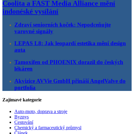
Coolita a FAST Media Alliance mění
indonéské vysílání
Zdraví seniorních koček: Nepodceňujte
varovné signály
LEPAS L8: Jak leopardí estetika mění design
auta
Tamoxifen od PHOENIX dorazil do českých
lékáren
Akvizice AVVie GmbH přináší AngelValve do
portfolia
Zajímavé kategorie
Auto-moto, doprava a stroje
Byznys
Cestování
Chemický a farmaceutický průmysl
Článek