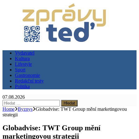
Vydavatel
Kultura
Lifestyle
Sport
Gastronomie
Redakční testy
Politika
07.08.2026
Vyhledávání
Home
Byznys
Globadvise: TWT Group mění marketingovou
strategii
Globadvise: TWT Group mění
marketingovou strategii