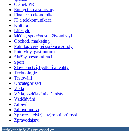
Článek PR
Energetika a suroviny
Finance a ekonomika
IT a telekomunikace
Kultura
Lifestyle
Média, společnost a životní styl
Obchod, marketing
Politika, veřejná správa a soudy
Potraviny, gastronomie
Služby, cestovní ruch
Sport
Stavebnictví, bydlení a reality
Technologie
Testování
Uncategorized
Věda
Věda, vzdělávání a školství
Vzdělávání
Zdraví
Zdravotnictví
Zpracovatelský a výrobní průmysl
Zpravodajství
redakce: info@zpravyted.cz |