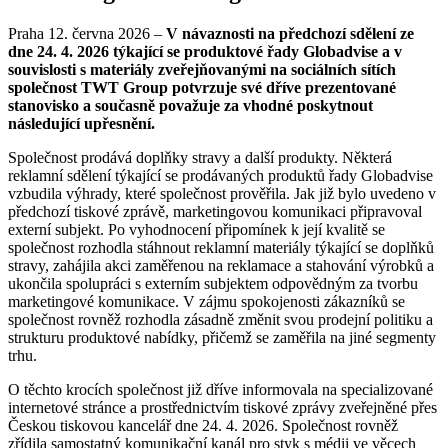
Praha 12. června 2026 –
V návaznosti na předchozí sdělení ze
dne 24. 4. 2026 týkající se produktové řady Globadvise a v
souvislosti s materiály zveřejňovanými na sociálních sítích
společnost TWT Group potvrzuje své dříve prezentované
stanovisko a současně považuje za vhodné poskytnout
následující upřesnění.
Společnost prodává doplňky stravy a další produkty. Některá
reklamní sdělení týkající se prodávaných produktů řady Globadvise
vzbudila výhrady, které společnost prověřila. Jak již bylo uvedeno v
předchozí tiskové zprávě, marketingovou komunikaci připravoval
externí subjekt. Po vyhodnocení připomínek k její kvalitě se
společnost rozhodla stáhnout reklamní materiály týkající se doplňků
stravy, zahájila akci zaměřenou na reklamace a stahování výrobků a
ukončila spolupráci s externím subjektem odpovědným za tvorbu
marketingové komunikace. V zájmu spokojenosti zákazníků se
společnost rovněž rozhodla zásadně změnit svou prodejní politiku a
strukturu produktové nabídky, přičemž se zaměřila na jiné segmenty
trhu.
O těchto krocích společnost již dříve informovala na specializované
internetové stránce a prostřednictvím tiskové zprávy zveřejněné přes
Českou tiskovou kancelář dne 24. 4. 2026. Společnost rovněž
zřídila samostatný komunikační kanál pro styk s médii ve věcech