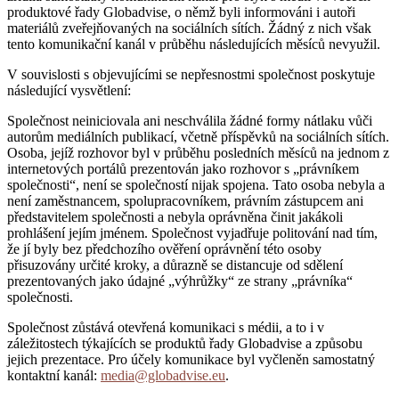
produktové řady Globadvise, o němž byli informováni i autoři
materiálů zveřejňovaných na sociálních sítích. Žádný z nich však
tento komunikační kanál v průběhu následujících měsíců nevyužil.
V souvislosti s objevujícími se nepřesnostmi společnost poskytuje
následující vysvětlení:
Společnost neiniciovala ani neschválila žádné formy nátlaku vůči
autorům mediálních publikací, včetně příspěvků na sociálních sítích.
Osoba, jejíž rozhovor byl v průběhu posledních měsíců na jednom z
internetových portálů prezentován jako rozhovor s „právníkem
společnosti“, není se společností nijak spojena. Tato osoba nebyla a
není zaměstnancem, spolupracovníkem, právním zástupcem ani
představitelem společnosti a nebyla oprávněna činit jakákoli
prohlášení jejím jménem. Společnost vyjadřuje politování nad tím,
že jí byly bez předchozího ověření oprávnění této osoby
přisuzovány určité kroky, a důrazně se distancuje od sdělení
prezentovaných jako údajné „výhrůžky“ ze strany „právníka“
společnosti.
Společnost zůstává otevřená komunikaci s médii, a to i v
záležitostech týkajících se produktů řady Globadvise a způsobu
jejich prezentace. Pro účely komunikace byl vyčleněn samostatný
kontaktní kanál:
media@globadvise.eu
.