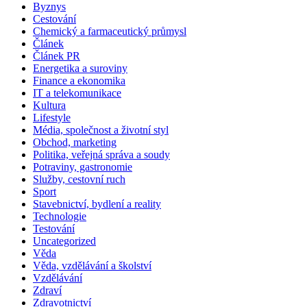
Byznys
Cestování
Chemický a farmaceutický průmysl
Článek
Článek PR
Energetika a suroviny
Finance a ekonomika
IT a telekomunikace
Kultura
Lifestyle
Média, společnost a životní styl
Obchod, marketing
Politika, veřejná správa a soudy
Potraviny, gastronomie
Služby, cestovní ruch
Sport
Stavebnictví, bydlení a reality
Technologie
Testování
Uncategorized
Věda
Věda, vzdělávání a školství
Vzdělávání
Zdraví
Zdravotnictví