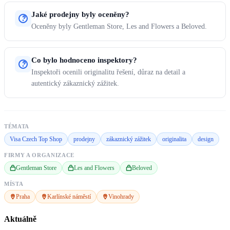
Jaké prodejny byly oceněny?
Oceněny byly Gentleman Store, Les and Flowers a Beloved.
Co bylo hodnoceno inspektory?
Inspektoři ocenili originalitu řešení, důraz na detail a
autentický zákaznický zážitek.
TÉMATA
Visa Czech Top Shop
prodejny
zákaznický zážitek
originalita
design
FIRMY A ORGANIZACE
Gentleman Store
Les and Flowers
Beloved
MÍSTA
Praha
Karlínské náměstí
Vinohrady
Aktuálně