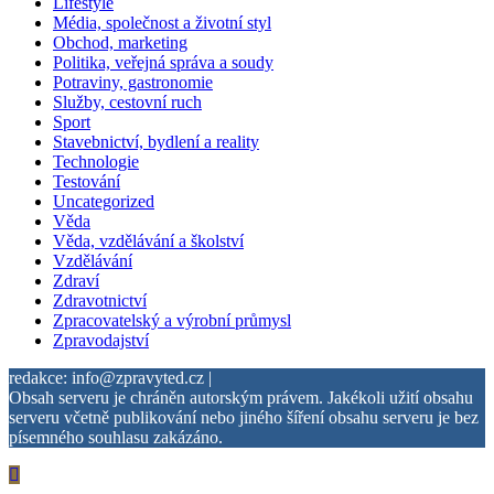
Lifestyle
Média, společnost a životní styl
Obchod, marketing
Politika, veřejná správa a soudy
Potraviny, gastronomie
Služby, cestovní ruch
Sport
Stavebnictví, bydlení a reality
Technologie
Testování
Uncategorized
Věda
Věda, vzdělávání a školství
Vzdělávání
Zdraví
Zdravotnictví
Zpracovatelský a výrobní průmysl
Zpravodajství
redakce: info@zpravyted.cz |
Obsah serveru je chráněn autorským právem. Jakékoli užití obsahu
serveru včetně publikování nebo jiného šíření obsahu serveru je bez
písemného souhlasu zakázáno.