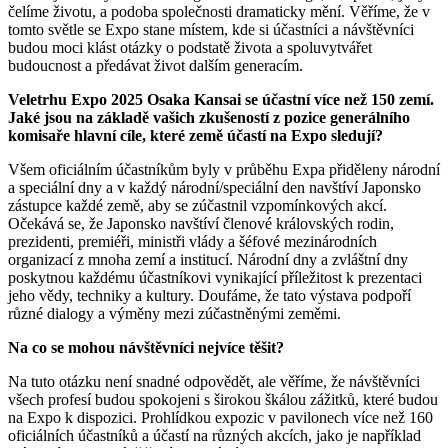
čelíme životu, a podoba společnosti dramaticky mění. Věříme, že v
tomto světle se Expo stane místem, kde si účastníci a návštěvníci
budou moci klást otázky o podstatě života a spoluvytvářet
budoucnost a předávat život dalším generacím.
Veletrhu Expo 2025 Osaka Kansai se účastní více než 150 zemí.
Jaké jsou na základě vašich zkušeností z pozice generálního
komisaře hlavní cíle, které země účastí na Expo sledují?
Všem oficiálním účastníkům byly v průběhu Expa přiděleny národní
a speciální dny a v každý národní/speciální den navštíví Japonsko
zástupce každé země, aby se zúčastnil vzpomínkových akcí.
Očekává se, že Japonsko navštíví členové královských rodin,
prezidenti, premiéři, ministři vlády a šéfové mezinárodních
organizací z mnoha zemí a institucí. Národní dny a zvláštní dny
poskytnou každému účastníkovi vynikající příležitost k prezentaci
jeho vědy, techniky a kultury. Doufáme, že tato výstava podpoří
různé dialogy a výměny mezi zúčastněnými zeměmi.
Na co se mohou návštěvníci nejvíce těšit?
Na tuto otázku není snadné odpovědět, ale věříme, že návštěvníci
všech profesí budou spokojeni s širokou škálou zážitků, které budou
na Expo k dispozici. Prohlídkou expozic v pavilonech více než 160
oficiálních účastníků a účastí na různých akcích, jako je například