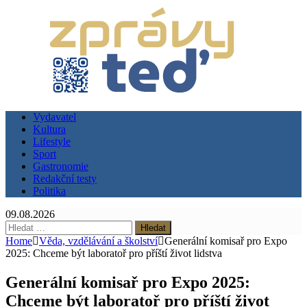
Vydavatel
Kultura
Lifestyle
Sport
Gastronomie
Redakční testy
Politika
09.08.2026
Vyhledávání
Home
Věda, vzdělávání a školství
Generální komisař pro Expo
2025: Chceme být laboratoř pro příští život lidstva
Generální komisař pro Expo 2025:
Chceme být laboratoř pro příští život