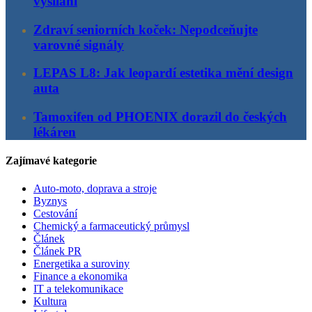
vysílání
Zdraví seniorních koček: Nepodceňujte
varovné signály
LEPAS L8: Jak leopardí estetika mění design
auta
Tamoxifen od PHOENIX dorazil do českých
lékáren
Zajímavé kategorie
Auto-moto, doprava a stroje
Byznys
Cestování
Chemický a farmaceutický průmysl
Článek
Článek PR
Energetika a suroviny
Finance a ekonomika
IT a telekomunikace
Kultura