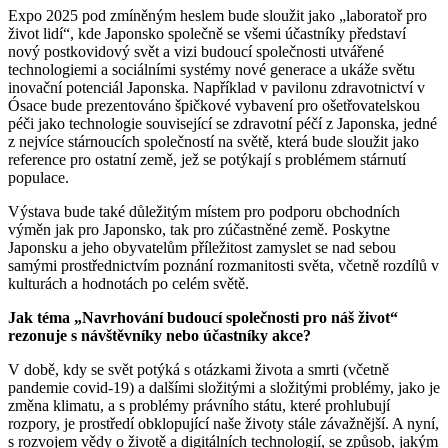
Expo 2025 pod zmíněným heslem bude sloužit jako „laboratoř pro
život lidí“, kde Japonsko společně se všemi účastníky představí
nový postkovidový svět a vizi budoucí společnosti utvářené
technologiemi a sociálními systémy nové generace a ukáže světu
inovační potenciál Japonska. Například v pavilonu zdravotnictví v
Ósace bude prezentováno špičkové vybavení pro ošetřovatelskou
péči jako technologie související se zdravotní péčí z Japonska, jedné
z nejvíce stárnoucích společností na světě, která bude sloužit jako
reference pro ostatní země, jež se potýkají s problémem stárnutí
populace.
Výstava bude také důležitým místem pro podporu obchodních
výměn jak pro Japonsko, tak pro zúčastněné země. Poskytne
Japonsku a jeho obyvatelům příležitost zamyslet se nad sebou
samými prostřednictvím poznání rozmanitosti světa, včetně rozdílů v
kulturách a hodnotách po celém světě.
Jak téma „Navrhování budoucí společnosti pro náš život“
rezonuje s návštěvníky nebo účastníky akce?
V době, kdy se svět potýká s otázkami života a smrti (včetně
pandemie covid-19) a dalšími složitými a složitými problémy, jako je
změna klimatu, a s problémy právního státu, které prohlubují
rozpory, je prostředí obklopující naše životy stále závažnější. A nyní,
s rozvojem vědy o životě a digitálních technologií, se způsob, jakým