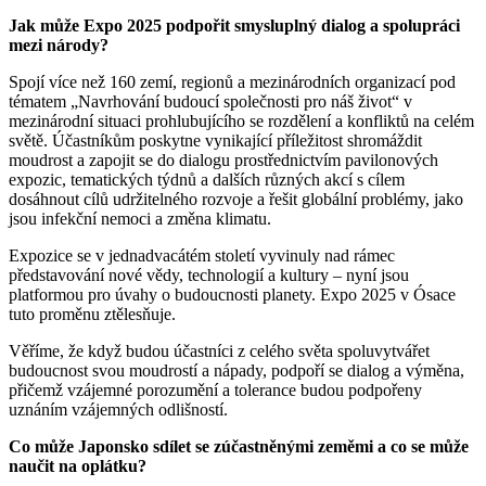
Jak může Expo 2025 podpořit smysluplný dialog a spolupráci
mezi národy?
Spojí více než 160 zemí, regionů a mezinárodních organizací pod
tématem „Navrhování budoucí společnosti pro náš život“ v
mezinárodní situaci prohlubujícího se rozdělení a konfliktů na celém
světě. Účastníkům poskytne vynikající příležitost shromáždit
moudrost a zapojit se do dialogu prostřednictvím pavilonových
expozic, tematických týdnů a dalších různých akcí s cílem
dosáhnout cílů udržitelného rozvoje a řešit globální problémy, jako
jsou infekční nemoci a změna klimatu.
Expozice se v jednadvacátém století vyvinuly nad rámec
představování nové vědy, technologií a kultury – nyní jsou
platformou pro úvahy o budoucnosti planety. Expo 2025 v Ósace
tuto proměnu ztělesňuje.
Věříme, že když budou účastníci z celého světa spoluvytvářet
budoucnost svou moudrostí a nápady, podpoří se dialog a výměna,
přičemž vzájemné porozumění a tolerance budou podpořeny
uznáním vzájemných odlišností.
Co může Japonsko sdílet se zúčastněnými zeměmi a co se může
naučit na oplátku?