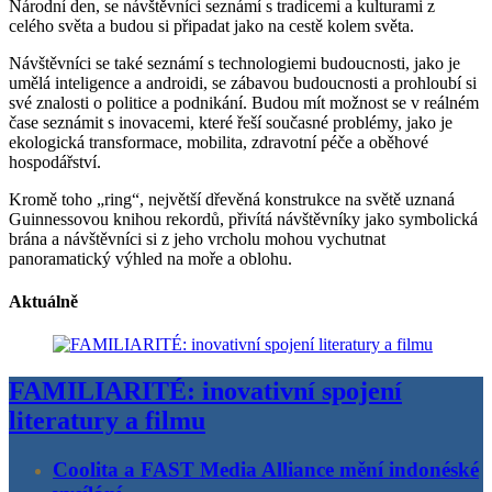
Národní den, se návštěvníci seznámí s tradicemi a kulturami z
celého světa a budou si připadat jako na cestě kolem světa.
Návštěvníci se také seznámí s technologiemi budoucnosti, jako je
umělá inteligence a androidi, se zábavou budoucnosti a prohloubí si
své znalosti o politice a podnikání. Budou mít možnost se v reálném
čase seznámit s inovacemi, které řeší současné problémy, jako je
ekologická transformace, mobilita, zdravotní péče a oběhové
hospodářství.
Kromě toho „ring“, největší dřevěná konstrukce na světě uznaná
Guinnessovou knihou rekordů, přivítá návštěvníky jako symbolická
brána a návštěvníci si z jeho vrcholu mohou vychutnat
panoramatický výhled na moře a oblohu.
Aktuálně
FAMILIARITÉ: inovativní spojení
literatury a filmu
Coolita a FAST Media Alliance mění indonéské