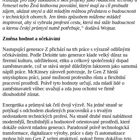
řemesel nebo Živá knihovna povolání, které mají za cíl probudit
zájem, ukázat smysl a dát mladým reálnou představu o budoucnosti
v technických oborech. Jen tímto způsobem můžeme mládež
inspirovat, aby si vybrala profesní cestu, která má stále budoucnost
a kterou český průmysl nutně potřebuje,“
dodává Wojnar.
Změna hodnot a očekávání
Nastupující generace Z přichází na trh práce s výrazně odlišnými
očekáváními. Podle Deloitte tato generace klade velký důraz na
firemní kulturu, udržitelnost, etiku a celkový společenský dopad
zaměstnavatele, což se stává stejně důležitým faktorem jako samotná
náplň práce. McKinsey zároveň potvrzuje, že Gen Z hledá
smysluplnou práci, jasné možnosti profesního růstu a flexibilní
pracovní prostředí. Právě tyto hodnoty určují, zda mladí lidé o
zaměstnavateli vůbec uvažují a zda jsou ochotni ve firmě
dlouhodobě zůstat.
Energetika a průmysl tak čelí dvojí výzvě. Na jedné straně se
potýkají s odchodem zkušených pracovníků a s trvalým
nedostatkem technických profesí. Na straně druhé musí nabídnout
modernější, flexibilnější a hodnotově orientované prostředí, které
dokáže oslovit mladou generaci. Paradoxně právě technologická
transformace, digitalizace výroby, práce s daty či automatizace
mohou být pro Gen Z velmi atraktivní, pokud firmy dokážou tyto