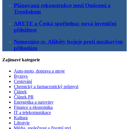
Plánovaná rekonstrukce mezi Omicemi a
Troubskem
ARETE a Česká spořitelna: nová investiční
příležitost
Nemocnice sv. Alžběty bojuje proti mozkovým
příhodám
Zajímavé kategorie
Auto-moto, doprava a stroje
Byznys
Cestování
Chemický a farmaceutický průmysl
Článek
Článek PR
Energetika a suroviny
Finance a ekonomika
IT a telekomunikace
Kultura
Lifestyle
Média, společnost a životní styl