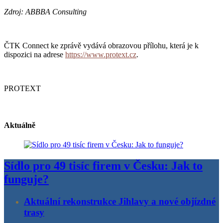
Zdroj: ABBBA Consulting
ČTK Connect ke zprávě vydává obrazovou přílohu, která je k
dispozici na adrese
https://www.protext.cz
.
PROTEXT
Aktuálně
Sídlo pro 49 tisíc firem v Česku: Jak to
funguje?
Aktuální rekonstrukce Jihlavy a nové objízdné
trasy