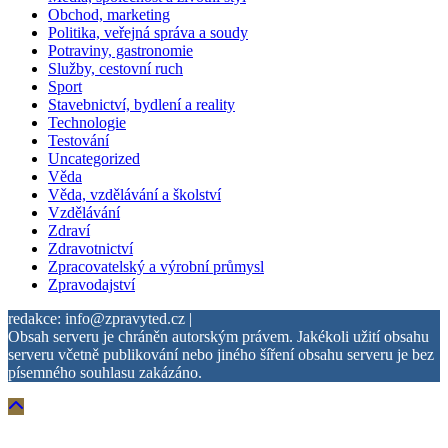
Obchod, marketing
Politika, veřejná správa a soudy
Potraviny, gastronomie
Služby, cestovní ruch
Sport
Stavebnictví, bydlení a reality
Technologie
Testování
Uncategorized
Věda
Věda, vzdělávání a školství
Vzdělávání
Zdraví
Zdravotnictví
Zpracovatelský a výrobní průmysl
Zpravodajství
redakce: info@zpravyted.cz |
Obsah serveru je chráněn autorským právem. Jakékoli užití obsahu
serveru včetně publikování nebo jiného šíření obsahu serveru je bez
písemného souhlasu zakázáno.