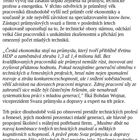
Tento vývoj má zásadní dopad zejména na průmysl, technické
profese a energetiku. V těchto odvětvích je průměrný věk
pracovníků dlouhodobě vyšší než průměr celé ekonomiky a
současně je zde největší závislost na specializovaném know-how.
Zástupci průmyslových svazů a firem v posledních letech
opakovaně upozorňují na to, že technické obory stárnou, odchází
velká část pracovníků s unikátními zkušenostmi a přichází jen
omezený počet mladých techniků.
„Česká ekonomika stojí na průmyslu, který tvoří přibližně třetinu
HDP a zaměstnává zhruba 1,3 až 1,4 milionu lidí. Bez
kvalifikovaných pracovníků ale průmysl nemůže růst, inovovat ani
zvyšovat přidanou hodnotu. Pokud nezajistíme generační obměnu v
technických a řemeslných profesích, hrozí nám nejen zpomalení
rozvoje a ztráta konkurenceschopnosti, ale i snížení soběstačnosti,
větší závislost na dovozech pracovní migrace. Zdroj pracovní síly ze
zahraničí sice může být částečným řešením, ale nenahradí
systematickou práci s mladou generací,”
říká Bohdan Wojnar,
viceprezident Svazu průmyslu a dopravy a expert na trh práce.
Trh práce dlouhodobě volá po obnovení prestiže technických profesí
a řemesel, jejich moderní prezentaci mladé generaci, ale hlavně po
propojení školství s reálnými potřebami firem.
„Musíme dbát na
rozvoj kombinace tvrdých technických znalostí a měkkých
kognitivních schopností. A právě proto Svaz průmyslu a dopravy
realizuje pro žáky základních škol projekty jako Akademie techniky a