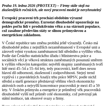
Praha 19. ledna 2026 (PROTEXT) – Firmy stále stojí na
zkušenějších ročnících, ale nový pracovní model je nevyhnutelný
Evropský pracovní trh prochází obdobím výrazné
demografické proměny. Eurostat dlouhodobě upozorňuje na
pokles počtu lidí v produktivním věku a na stárnutí populace,
což zasáhne především státy se silnou průmyslovou a
energetickou základnou.
V České republice tato změna probíhá ještě výrazněji. Česko má
dlouhodobě jednu z nejnižších nezaměstnaností v Evropské unii a
zároveň velmi vysokou zaměstnanost lidí středního a vyššího věku.
Podle dat Českého statistického úřadu i Ministerstva práce a
sociálních věcí je věková struktura zaměstnaných posunutá směrem
k vyšším věkovým kategoriím: největší skupiny zaměstnaných tvoří
lidé mezi 45–54 a 55–64 lety, tedy pracovníci, kteří dnes nesou
hlavní díl odbornosti, zkušeností i zodpovědnosti. Stejný trend
vyplývá i z pravidelných Analýz trhu práce MPSV, podle nichž
střední a starší generace představují většinu všech ekonomicky
aktivních osob a nejvyšší koncentrace pracovníků je mezi 45 a 59
lety. V českém průmyslu a energetice je průměrný věk pracovníků
dlouhodobě vyšší než průměr celé ekonomiky, což potvrzují jak
státní instituce, tak oborové svazy a firmy.