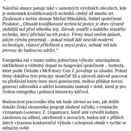
Náročná situace panuje také v samotných výrobních závodech, kde
je nedostatek kvalifikovaných techniků citelný už mnoho let.
Zkušenost z terénu shrnuje Michal Mikulášek, ředitel společnosti
Prodator:
„Obsadit kvalifikované technické pozice je dnes výrazně
složitější než před několika lety. Závody soutěží o každého mladého
technika, který přichází na trh práce. Firmy musí změnit způsob,
jakým výrobu prezentují – pokud mladí lidé neuvidí moderní
technologie, růstové příležitosti a smysl práce, nebude mít kdo
provozy do budoucna udržet.“
Energetika má v tomto směru jedinečnou výhodu: smysluplnost,
udržitelnost a viditelný dopad na fungování společnosti – hodnoty,
které podle Deloitte i McKinsey Gen Z považuje za zásadní. Pokud
firmy dokážou tyto principy skutečně žít a zároveň aktivně pracovat
na předávání know-how mezi generacemi, mohou přilákat novou
generaci odborníků a udržet kontinuitu znalostí v době, která je pro
českou energetiku i průmysl historicky klíčová.
Budoucnost pracovního trhu tak bude záviset na tom, jak dobře
dokáže česká ekonomika propojit zkušené ročníky s rostoucím
významem Generace Z. Organizace, které umí vytvořit kulturu
založenou na sdílení, otevřenosti a inovacích, budou mít v příštích
letech výraznou konkurenční výhodu i schopnost obstát v rychle se
měnícím světě.