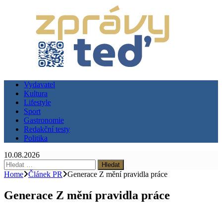
Vydavatel
Kultura
Lifestyle
Sport
Gastronomie
Redakční testy
Politika
10.08.2026
Vyhledávání
Home
Článek PR
Generace Z mění pravidla práce
Generace Z mění pravidla práce