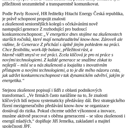
příležitosti srozumitelně a transparentně komunikovat.
Podle Pavly Rosové, HR ředitelky Hitachi Energy Česká republika,
je právě schopnost propojit znalosti
a zkušenosti seniornějších kolegů s očekáváními nově
nastupující generace Z rozhodující pro budoucí
konkurenceschopnost:
„V energetice dnes stojíme na zkušenostech
starších ročníků, které mají nenahraditelné know-how. Zároveň ale
vidíme, že Generace Z přichází s úplně jiným pohledem na práci.
Chce flexibilitu, work-life balanc, příležitost růst, a
hlavně vidět smysl ve své práci. Zcela klíčová je pro ni práce s
novými technologiemi. Z každé generace se snažíme získat to
nejlepší – mísí se u nás zkušenosti a loajalita s inovativním
přístupem a novými technologiemi, a to je dle mého názoru cesta,
jak udržet konkurenceschopnost v tak dynamickém odvětví, jakým je
energetika.“
Stejnou zkušenost popisují i lídři z oblasti podnikových
transformací. „Ve firmách často narážíme na to, že znalosti
klíčových lidí nejsou systematicky předávány dál. Bez strategického
řízení mezigeneračního předávání know-how se organizace
dostávají do rizika. Pokud chceme udržet výkonnost a inovace,
musíme aktivně pracovat s oběma generacemi – se silou zkušenosti i
energií mladých,“ doplňuje Jiří Jemelka, zakladatel a majitel
společnosti JPF.