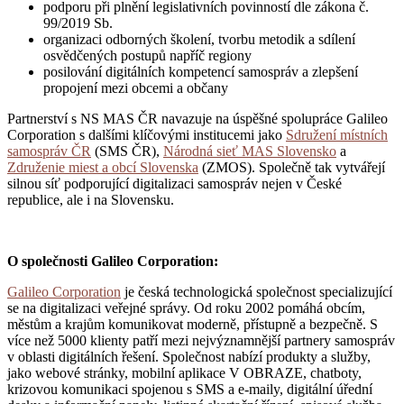
podporu při plnění legislativních povinností dle zákona č.
99/2019 Sb.
organizaci odborných školení, tvorbu metodik a sdílení
osvědčených postupů napříč regiony
posilování digitálních kompetencí samospráv a zlepšení
propojení mezi obcemi a občany
Partnerství s NS MAS ČR navazuje na úspěšné spolupráce Galileo
Corporation s dalšími klíčovými institucemi jako
Sdružení místních
samospráv ČR
(SMS ČR),
Národná sieť MAS Slovensko
a
Združenie miest a obcí Slovenska
(ZMOS). Společně tak vytvářejí
silnou síť podporující digitalizaci samospráv nejen v České
republice, ale i na Slovensku.
O společnosti Galileo Corporation:
Galileo Corporation
je česká technologická společnost specializující
se na digitalizaci veřejné správy. Od roku 2002 pomáhá obcím,
městům a krajům komunikovat moderně, přístupně a bezpečně. S
více než 5000 klienty patří mezi nejvýznamnější partnery samospráv
v oblasti digitálních řešení. Společnost nabízí produkty a služby,
jako webové stránky, mobilní aplikace V OBRAZE, chatboty,
krizovou komunikaci spojenou s SMS a e-maily, digitální úřední