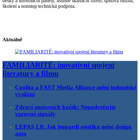
desky a informační panely, listinné skartační řízení, spisová služba,
školení a nonstop technická podpora.
Aktuálně
FAMILIARITÉ: inovativní spojení
literatury a filmu
Coolita a FAST Media Alliance mění indonéské
vysílání
Zdraví seniorních koček: Nepodceňujte
varovné signály
LEPAS L8: Jak leopardí estetika mění design
auta