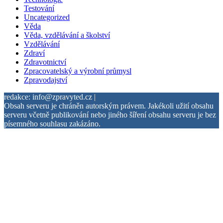
Testování
Uncategorized
Věda
Věda, vzdělávání a školství
Vzdělávání
Zdraví
Zdravotnictví
Zpracovatelský a výrobní průmysl
Zpravodajství
redakce: info@zpravyted.cz |
Obsah serveru je chráněn autorským právem. Jakékoli užití obsahu
serveru včetně publikování nebo jiného šíření obsahu serveru je bez
písemného souhlasu zakázáno.