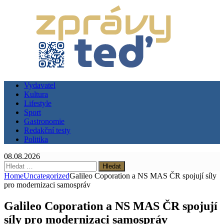
Vydavatel
Kultura
Lifestyle
Sport
Gastronomie
Redakční testy
Politika
08.08.2026
Vyhledávání
Home
Uncategorized
Galileo Coporation a NS MAS ČR spojují síly
pro modernizaci samospráv
Galileo Coporation a NS MAS ČR spojují
síly pro modernizaci samospráv