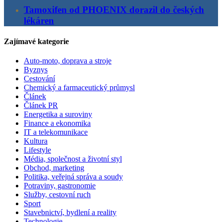
Tamoxifen od PHOENIX dorazil do českých
lékáren
Zajímavé kategorie
Auto-moto, doprava a stroje
Byznys
Cestování
Chemický a farmaceutický průmysl
Článek
Článek PR
Energetika a suroviny
Finance a ekonomika
IT a telekomunikace
Kultura
Lifestyle
Média, společnost a životní styl
Obchod, marketing
Politika, veřejná správa a soudy
Potraviny, gastronomie
Služby, cestovní ruch
Sport
Stavebnictví, bydlení a reality
Technologie