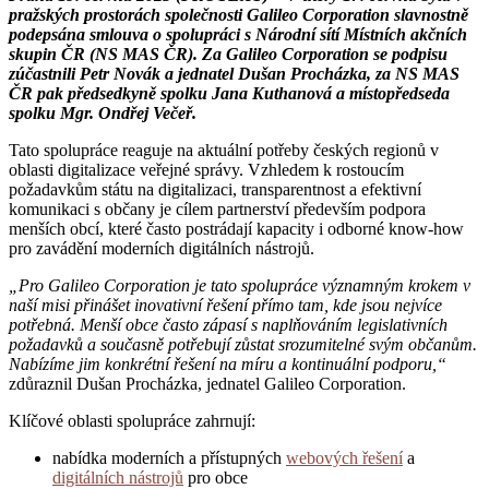
pražských prostorách společnosti Galileo Corporation slavnostně
podepsána smlouva o spolupráci s Národní sítí Místních akčních
skupin ČR (NS MAS ČR). Za Galileo Corporation se podpisu
zúčastnili Petr Novák a jednatel Dušan Procházka, za NS MAS
ČR pak předsedkyně spolku Jana Kuthanová a místopředseda
spolku Mgr. Ondřej Večeř.
Tato spolupráce reaguje na aktuální potřeby českých regionů v
oblasti digitalizace veřejné správy. Vzhledem k rostoucím
požadavkům státu na digitalizaci, transparentnost a efektivní
komunikaci s občany je cílem partnerství především podpora
menších obcí, které často postrádají kapacity i odborné know-how
pro zavádění moderních digitálních nástrojů.
„Pro Galileo Corporation je tato spolupráce významným krokem v
naší misi přinášet inovativní řešení přímo tam, kde jsou nejvíce
potřebná. Menší obce často zápasí s naplňováním legislativních
požadavků a současně potřebují zůstat srozumitelné svým občanům.
Nabízíme jim konkrétní řešení na míru a kontinuální podporu,“
zdůraznil Dušan Procházka, jednatel Galileo Corporation.
Klíčové oblasti spolupráce zahrnují:
nabídka moderních a přístupných
webových řešení
a
digitálních nástrojů
pro obce