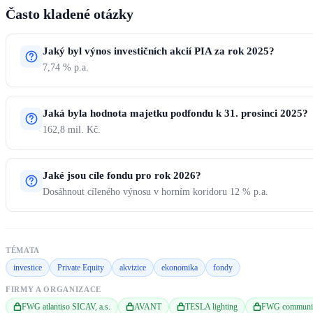
Často kladené otázky
Jaký byl výnos investičních akcií PIA za rok 2025?
7,74 % p.a.
Jaká byla hodnota majetku podfondu k 31. prosinci 2025?
162,8 mil. Kč.
Jaké jsou cíle fondu pro rok 2026?
Dosáhnout cíleného výnosu v horním koridoru 12 % p.a.
TÉMATA
investice
Private Equity
akvizice
ekonomika
fondy
FIRMY A ORGANIZACE
FWG atlantiso SICAV, a.s.
AVANT
TESLA lighting
FWG communic