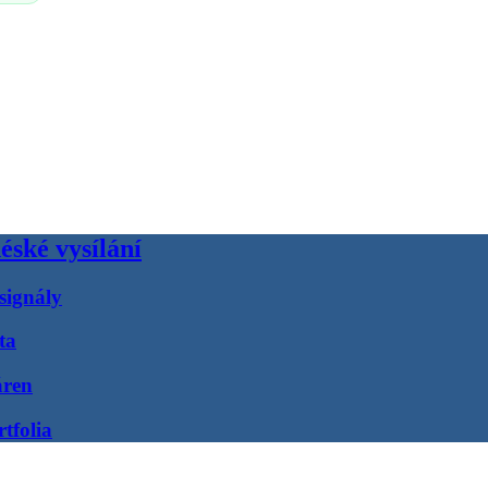
éské vysílání
signály
ta
áren
tfolia