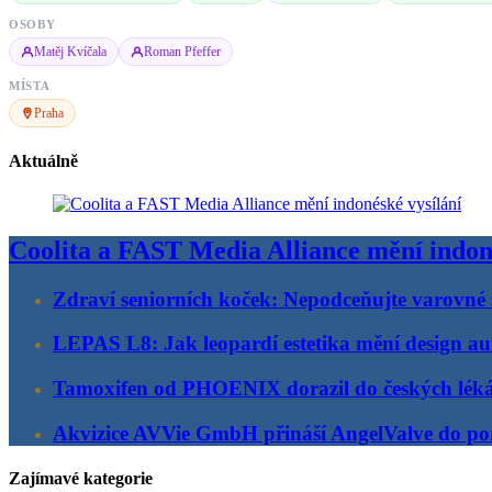
OSOBY
Matěj Kvíčala
Roman Pfeffer
MÍSTA
Praha
Aktuálně
Coolita a FAST Media Alliance mění indon
Zdraví seniorních koček: Nepodceňujte varovné 
LEPAS L8: Jak leopardí estetika mění design au
Tamoxifen od PHOENIX dorazil do českých lék
Akvizice AVVie GmbH přináší AngelValve do por
Zajímavé kategorie