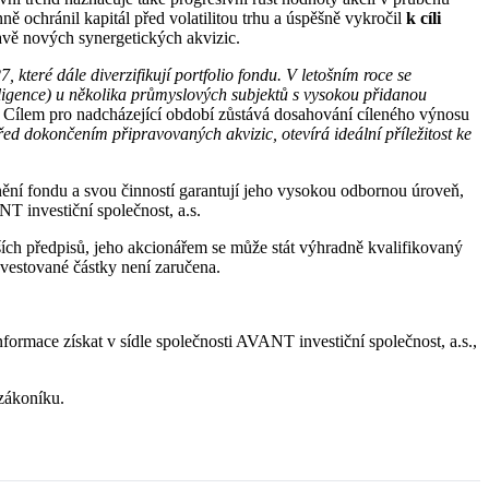
ě ochránil kapitál před volatilitou trhu a úspěšně vykročil
k cíli
avě nových synergetických akvizic.
které dále diverzifikují portfolio fondu. V letošním roce se
iligence) u několika průmyslových subjektů s vysokou přidanou
s. Cílem pro nadcházející období zůstává dosahování cíleného výnosu
řed dokončením připravovaných akvizic, otevírá ideální příležitost ke
ní fondu a svou činností garantují jeho vysokou odbornou úroveň,
T investiční společnost, a.s.
ších předpisů, jeho akcionářem se může stát výhradně kvalifikovaný
nvestované částky není zaručena.
nformace získat v sídle společnosti AVANT investiční společnost, a.s.,
zákoníku.