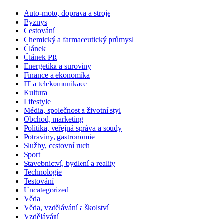
Auto-moto, doprava a stroje
Byznys
Cestování
Chemický a farmaceutický průmysl
Článek
Článek PR
Energetika a suroviny
Finance a ekonomika
IT a telekomunikace
Kultura
Lifestyle
Média, společnost a životní styl
Obchod, marketing
Politika, veřejná správa a soudy
Potraviny, gastronomie
Služby, cestovní ruch
Sport
Stavebnictví, bydlení a reality
Technologie
Testování
Uncategorized
Věda
Věda, vzdělávání a školství
Vzdělávání