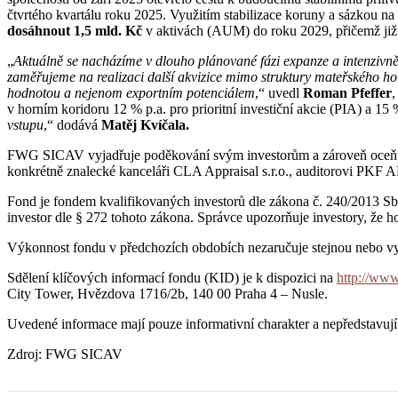
čtvrtého kvartálu roku 2025. Využitím stabilizace koruny a sázkou na 
dosáhnout 1,5 mld. Kč
v aktivách (AUM) do roku 2029, přičemž již p
„
Aktuálně se nacházíme v dlouho plánované fázi expanze a intenzivně p
zaměřujeme na realizaci další akvizice mimo struktury mateřského hol
hodnotou a nejenom exportním potenciálem
,“ uvedl
Roman Pfeffer
,
v horním koridoru 12 % p.a. pro prioritní investiční akcie (PIA) a 15
vstupu
,“ dodává
Matěj Kvíčala.
FWG SICAV vyjadřuje poděkování svým investorům a zároveň oceňuje o
konkrétně znalecké kanceláři CLA Appraisal s.r.o., auditorovi PKF A
Fond je fondem kvalifikovaných investorů dle zákona č. 240/2013 Sb.,
investor dle § 272 tohoto zákona. Správce upozorňuje investory, že h
Výkonnost fondu v předchozích obdobích nezaručuje stejnou nebo v
Sdělení klíčových informací fondu (KID) je k dispozici na
http://www
City Tower, Hvězdova 1716/2b, 140 00 Praha 4 – Nusle.
Uvedené informace mají pouze informativní charakter a nepředstavu
Zdroj: FWG SICAV