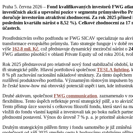
Praha 5. června 2026 –
Fond kvalifikovaných investorů FWG atlan
investičních akcií a upevnění pozice v segmentu průmyslového P
doručuje investorům atraktivní zhodnocení. Za rok 2025 přinesl i
posledním kvartálu nárůst o 8,52 %). Celkové zhodnocení za 17 m
účastech.
Prostřednictvím svého podfondu se FWG SICAV specializuje na akvizi
transformace evropského průmyslu. Tato strategie funguje i v době r
výše
162,8 mil. Kč
, což představuje dynamický meziroční nárůst o
2
FWG atlantiso působící v oblasti Private Equity už od roku 2014, tvoří
Rok 2025 představoval pro relativně nový fond stabilizační období, kte
tři strategické pilíře. Hlavní portfoliová společnost
TESLA lighting,
k
8 % při zachování racionální nákladové struktury. Za tímto úspěchem 
rozšíření produktového portfolia. Významným růstovým impulsem byla 
že české know-how má obrovský potenciál uspět i tam, kde infrastruk
Druhé aktivum, společnost
FWG communication
,
zaznamenalo v roc
flexibilitou. Tento úspěch reflektuje první strategický pilíř, a to akviz
Tento přístup úzce souvisí s celkovou filozofií fondu, která staví na
vložili do fondu vlastní kapitál a investovali tak po boku našich partn
přednostní postavení. Výnos do úrovně 7 % p. a. je prioritně aloková
Druhým strategickým pilířem firmy i fondu samotného je již zmíněná
společnosti od září 2025 otevřelo cestu k budoucímu stabilnímu přílivu