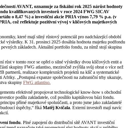
olečností AVANT, oznamuje za fiskální rok 2025 nárůst hodnoty
í fondu kvalifikovaných investorů v roce 2024 FWG SICAV
rtálu o 8,47 %) a investiční akcie PRIA výnos 7,79 % p.a. (v
RIA, což reflektuje pozitivní vývoj v klíčových majetkových
omiky, které mají silný růstový potenciál pro nadcházející období
mické výsledky. K 31. prosinci 2025 dosáhla hodnota majetku podfondu
evných základech. Aktuální portfolio fondu, za nímž stojí skupina
ní růst v tomto roce se opřel o silné výsledky dvou klíčových entit a
učástí skupiny FWG atlantiso, meziročně zvýšila svůj obrat o více než
2B partnerů, realizace komplexních projektů na klíč a systematické
 Afriky. „Postupná expanze společnosti na zahraniční trhy ukazuje,
stva skupiny
FWG atlantiso.
agementu efektivně propojovat technologické know-how s obchodní
vestice podílu zakladatele, což posílilo kapitálovou bázi fondu.
 principu přímé majetkové spoluúčasti, a proto jsme jako zakladatelé
 i budoucí úspěchy,“ říká
Matěj Kvíčala
. Externí investoři mají navíc
kcií.
tvení fondu
. Plné zapojení do distribuční sítě AVANT investiční
ivní trend naznačuje také progresivní růst hodnoty akcií v průběhu