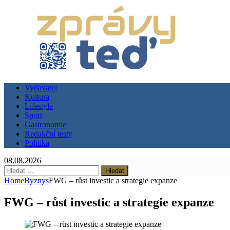
Vydavatel
Kultura
Lifestyle
Sport
Gastronomie
Redakční testy
Politika
08.08.2026
Vyhledávání
Home
Byznys
FWG – růst investic a strategie expanze
FWG – růst investic a strategie expanze