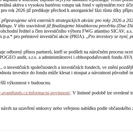
reálná aktiva s vysokou bariérou vstupu tak fond v uplynulém roce účinn
ro rok 2026 již predikuje přechod k anorganické fázi růstu díky přípr
řipravujeme sérii externích strategických akvizic pro roky 2026 a 2027, 
dingu. V této souvislosti již finalizujeme hloubkovou prověrku (Due D
 obchodní ředitel a člen investičního výboru FWG atlantiso SICAV, a.
 % p.a.* pro prémiové investiční akcie (PRIA). „
Pro investory se nyní, p
dborný přínos partnerů, kteří se podíleli na náročném procesu oceně
POGEO audit, s.r.o. a administrátorovi i obhospodařovateli fondu AVAN
 o investičních společnostech a investičních fondech, ve znění pozděj
odnota investice do fondu může klesat i stoupat a návratnost původně i
yšší výkonnost v budoucnu.
.avantfunds.cz/informacni-povinnost/
. V listinné podobě lze uvedené i
jí návrh na uzavření smlouvy nebo veřejnou nabídku podle občanského 