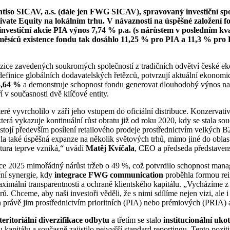
tiso SICAV, a.s. (dále jen FWG SICAV), spravovaný investiční sp
rivate Equity na lokálním trhu. V návaznosti na úspěšné založen
nvestiční akcie PIA výnos 7,74 % p.a. (s nárůstem v posledním kva
ěsíců existence fondu tak dosáhlo 11,25 % pro PIA a 11,3 % pro P
ce zavedených soukromých společností z tradičních odvětví české ekon
edefinice globálních dodavatelských řetězců, potvrzují aktuální ekono
4,64 %
a demonstruje schopnost fondu generovat dlouhodobý výnos na p
 v současnosti dvě klíčové entity.
ré vyvrcholilo v září jeho vstupem do oficiální distribuce. Konzervativ
terá vykazuje kontinuální růst obratu již od roku 2020, kdy se stala so
stojí především posílení retailového prodeje prostřednictvím velkých B
také úspěšná expanze na několik světových trhů, mimo jiné do oblasti
tura teprve vzniká,“ uvádí
Matěj Kvíčala
, CEO a předseda představen
e 2025 mimořádný nárůst tržeb o 49 %, což potvrdilo schopnost man
iční synergie, kdy
integrace FWG communication
proběhla formou rein
 maximální transparentnosti a ochraně klientského kapitálu. „Vycházíme z
erů. Chceme, aby naši investoři věděli, že s nimi sdílíme nejen vizi, ale
n právě jim prostřednictvím prioritních (PIA) nebo prémiových (PRIA) a
teritoriální diverzifikace odbytu
a třetím se stalo
institucionální uko
 kapitálu a současně zajistilo nejvyšší standard reportingu. Tento pozit