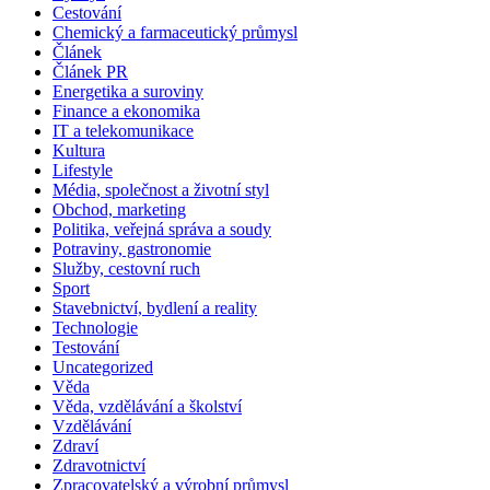
Cestování
Chemický a farmaceutický průmysl
Článek
Článek PR
Energetika a suroviny
Finance a ekonomika
IT a telekomunikace
Kultura
Lifestyle
Média, společnost a životní styl
Obchod, marketing
Politika, veřejná správa a soudy
Potraviny, gastronomie
Služby, cestovní ruch
Sport
Stavebnictví, bydlení a reality
Technologie
Testování
Uncategorized
Věda
Věda, vzdělávání a školství
Vzdělávání
Zdraví
Zdravotnictví
Zpracovatelský a výrobní průmysl