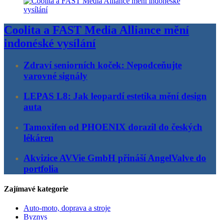
Coolita a FAST Media Alliance mění
indonéské vysílání
Zdraví seniorních koček: Nepodceňujte
varovné signály
LEPAS L8: Jak leopardí estetika mění design
auta
Tamoxifen od PHOENIX dorazil do českých
lékáren
Akvizice AVVie GmbH přináší AngelValve do
portfolia
Zajímavé kategorie
Auto-moto, doprava a stroje
Byznys