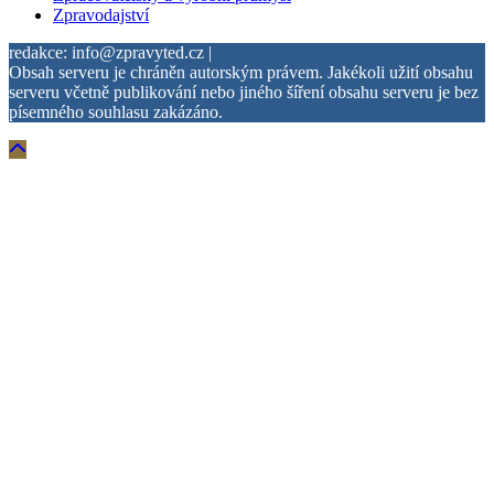
Zpravodajství
redakce: info@zpravyted.cz |
Obsah serveru je chráněn autorským právem. Jakékoli užití obsahu
serveru včetně publikování nebo jiného šíření obsahu serveru je bez
písemného souhlasu zakázáno.