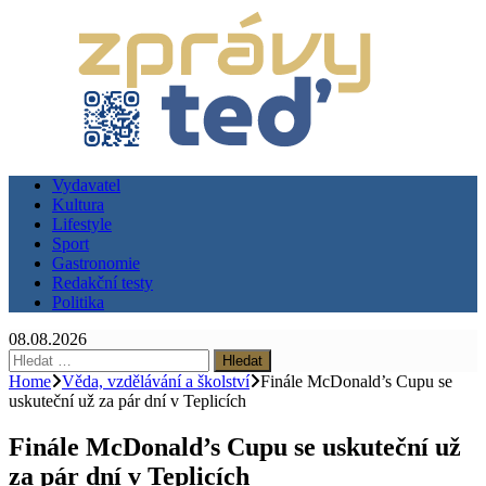
Vydavatel
Kultura
Lifestyle
Sport
Gastronomie
Redakční testy
Politika
08.08.2026
Vyhledávání
Home
Věda, vzdělávání a školství
Finále McDonald’s Cupu se
uskuteční už za pár dní v Teplicích
Finále McDonald’s Cupu se uskuteční už
za pár dní v Teplicích