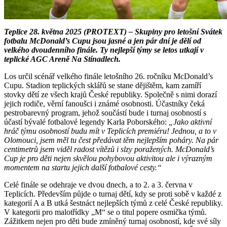
Teplice 28. května 2025 (PROTEXT) – Skupiny pro letošní Svátek
fotbalu McDonald’s Cupu jsou jasné a jen pár dní je dělí od
velkého dvoudenního finále. Ty nejlepší týmy se letos utkají v
teplické AGC Areně Na Stínadlech.
Los určil scénář velkého finále letošního 26. ročníku McDonald’s
Cupu. Stadion teplických sklářů se stane dějištěm, kam zamíří
stovky dětí ze všech krajů České republiky. Společně s nimi dorazí
jejich rodiče, věrní fanoušci i známé osobnosti. Účastníky čeká
pestrobarevný program, jehož součástí bude i turnaj osobností s
účastí bývalé fotbalové legendy Karla Poborského:
„Jako aktivní
hráč týmu osobností budu mít v Teplicích premiéru! Jednou, a to v
Olomouci, jsem měl tu čest předávat těm nejlepším poháry. Na pár
centimetrů jsem viděl radost vítězů i slzy poražených. McDonald’s
Cup je pro děti nejen skvělou pohybovou aktivitou ale i výrazným
momentem na startu jejich další fotbalové cesty.“
Celé finále se odehraje ve dvou dnech, a to 2. a 3. června v
Teplicích. Především půjde o turnaj dětí, kdy se proti sobě v každé z
kategorií A a B utká šestnáct nejlepších týmů z celé České republiky.
V kategorii pro malotřídky „M“ se o titul popere osmička týmů.
Zážitkem nejen pro děti bude zmíněný turnaj osobností, kde své síly