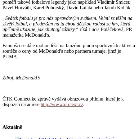
poměří takové fotbalové legendy jako například Vladimír Šmicer,
Pavel Horváth, Karel Poborský, David Lafata nebo Jakub Kohák.
„Svátek fotbalu je pro nás opravdovým svátkem. Velmi se těším na
skvělý fotbal, a především na tu čirou dětskou radost ze hry, která
upřímně ukazuje, jak chutnají zážitky,“
říká Lucia Poláčeková, PR
manažerka McDonald’s.
Fanoušci se dále mohou těšit na fanzónu plnou sportovních aktivit a
soutěže o ceny od McDonald’s nebo partnera turnaje, jímž je
PUMA.
Zdroj: McDonald’s
ČTK Connect ke zprávě vydává obrazovou přílohu, která je k
dispozici na adrese
http://www.protext.cz
.
Aktuálně