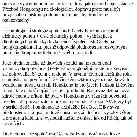
omezuje výstavbu potřebné infrastruktury, jako jsou dobíjecí stanice.
Přechod Hongkongu na ekologickou dopravu proto musí být
přizpůsoben místním podmínkám a musí být komerčně
realizovatelný.
Technologická strategie společnosti Geely Farizon „metanol-
elektrický pohon + čistě elektrický pohon“, vycházející z
dlouholetých praktických zkušeností společnosti Geely na
hongkongském trhu, přesně odpovídá přednostem a rozvojovým
potřebám hongkongského městského prostředí.
Jako přední značka užitkových vozidel na novou energii
vybudovala společnost Geely Farizon globální prodejní a servisní
síť pokrývající 64 zemí a regionů. V prvním čtvrtletí letošního roku
se umístila na prvním místě v čínském sektoru vývozu užitkových
vozidel na novou energii. Hongkong je pro Geely Farizon klíčovým
trhem, kde nabízí nejširší sestavu produktů. Řada vozidel na nové
zdroje energie přitom již byla v Hongkongu v různých odvětvích
uvedena do provozu. Jedním z nich je model Farizon SV, který byl
v sériích dodán hongkongské taxislužbě Big Bee. Díky svým
přednostem, jako jsou nulové emise, nízká hlučnost, vysoký výkon
a prostorná kabina, si vysloužil nadšené ohlasy jak od řidičů, tak od
cestujících.
Do budoucna se společnost Geely Farizon chystá nasadit své