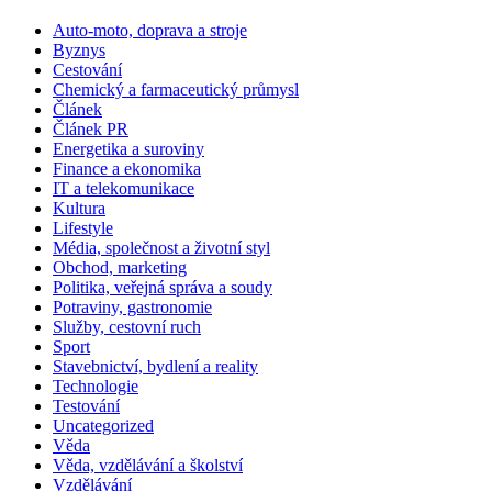
Auto-moto, doprava a stroje
Byznys
Cestování
Chemický a farmaceutický průmysl
Článek
Článek PR
Energetika a suroviny
Finance a ekonomika
IT a telekomunikace
Kultura
Lifestyle
Média, společnost a životní styl
Obchod, marketing
Politika, veřejná správa a soudy
Potraviny, gastronomie
Služby, cestovní ruch
Sport
Stavebnictví, bydlení a reality
Technologie
Testování
Uncategorized
Věda
Věda, vzdělávání a školství
Vzdělávání