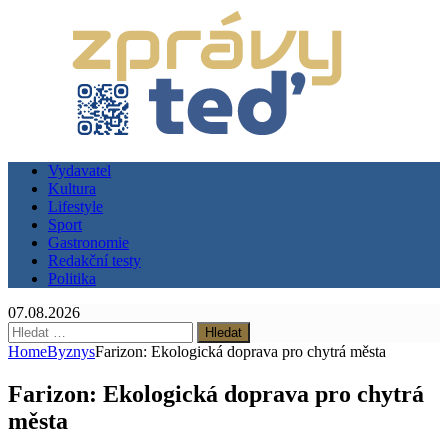
Vydavatel
Kultura
Lifestyle
Sport
Gastronomie
Redakční testy
Politika
07.08.2026
Vyhledávání
Home
Byznys
Farizon: Ekologická doprava pro chytrá města
Farizon: Ekologická doprava pro chytrá
města