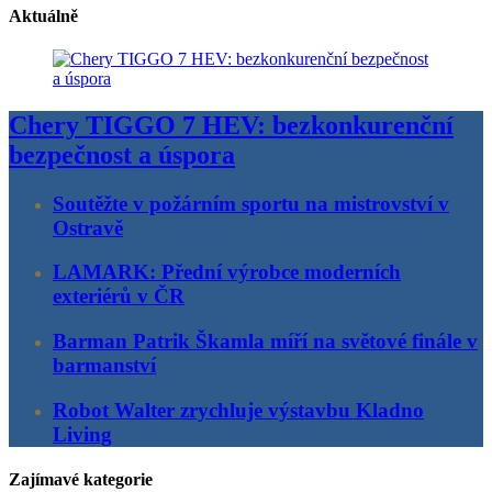
Aktuálně
Chery TIGGO 7 HEV: bezkonkurenční
bezpečnost a úspora
Soutěžte v požárním sportu na mistrovství v
Ostravě
LAMARK: Přední výrobce moderních
exteriérů v ČR
Barman Patrik Škamla míří na světové finále v
barmanství
Robot Walter zrychluje výstavbu Kladno
Living
Zajímavé kategorie