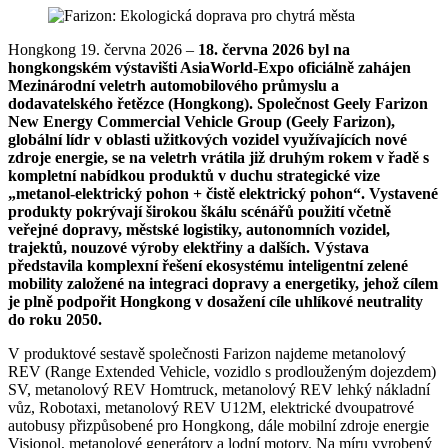
Hongkong 19. června 2026 –
18. června 2026 byl na
hongkongském výstavišti AsiaWorld-Expo oficiálně zahájen
Mezinárodní veletrh automobilového průmyslu a
dodavatelského řetězce (Hongkong). Společnost Geely Farizon
New Energy Commercial Vehicle Group (Geely Farizon),
globální lídr v oblasti užitkových vozidel využívajících nové
zdroje energie, se na veletrh vrátila již druhým rokem v řadě s
kompletní nabídkou produktů v duchu strategické vize
„metanol-elektrický pohon + čistě elektrický pohon“. Vystavené
produkty pokrývají širokou škálu scénářů použití včetně
veřejné dopravy, městské logistiky, autonomních vozidel,
trajektů, nouzové výroby elektřiny a dalších. Výstava
představila komplexní řešení ekosystému inteligentní zelené
mobility založené na integraci dopravy a energetiky, jehož cílem
je plně podpořit Hongkong v dosažení cíle uhlíkové neutrality
do roku 2050.
V produktové sestavě společnosti Farizon najdeme metanolový
REV (Range Extended Vehicle, vozidlo s prodlouženým dojezdem)
SV, metanolový REV Homtruck, metanolový REV lehký nákladní
vůz, Robotaxi, metanolový REV U12M, elektrické dvoupatrové
autobusy přizpůsobené pro Hongkong, dále mobilní zdroje energie
Visionol, metanolové generátory a lodní motory. Na míru vyrobený