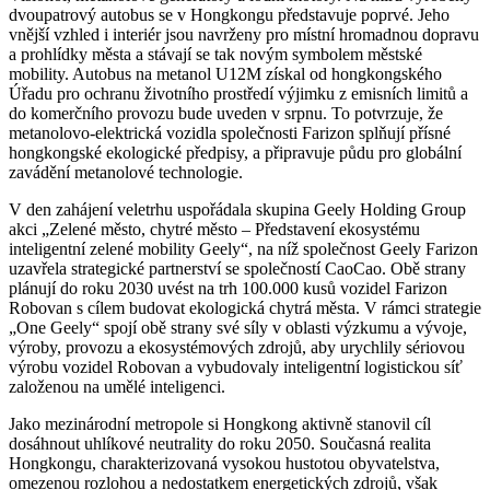
dvoupatrový autobus se v Hongkongu představuje poprvé. Jeho
vnější vzhled i interiér jsou navrženy pro místní hromadnou dopravu
a prohlídky města a stávají se tak novým symbolem městské
mobility. Autobus na metanol U12M získal od hongkongského
Úřadu pro ochranu životního prostředí výjimku z emisních limitů a
do komerčního provozu bude uveden v srpnu. To potvrzuje, že
metanolovo-elektrická vozidla společnosti Farizon splňují přísné
hongkongské ekologické předpisy, a připravuje půdu pro globální
zavádění metanolové technologie.
V den zahájení veletrhu uspořádala skupina Geely Holding Group
akci „Zelené město, chytré město – Představení ekosystému
inteligentní zelené mobility Geely“, na níž společnost Geely Farizon
uzavřela strategické partnerství se společností CaoCao. Obě strany
plánují do roku 2030 uvést na trh 100.000 kusů vozidel Farizon
Robovan s cílem budovat ekologická chytrá města. V rámci strategie
„One Geely“ spojí obě strany své síly v oblasti výzkumu a vývoje,
výroby, provozu a ekosystémových zdrojů, aby urychlily sériovou
výrobu vozidel Robovan a vybudovaly inteligentní logistickou síť
založenou na umělé inteligenci.
Jako mezinárodní metropole si Hongkong aktivně stanovil cíl
dosáhnout uhlíkové neutrality do roku 2050. Současná realita
Hongkongu, charakterizovaná vysokou hustotou obyvatelstva,
omezenou rozlohou a nedostatkem energetických zdrojů, však