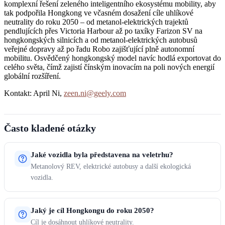
komplexní řešení zeleného inteligentního ekosystému mobility, aby
tak podpořila Hongkong ve včasném dosažení cíle uhlíkové
neutrality do roku 2050 – od metanol-elektrických trajektů
pendlujících přes Victoria Harbour až po taxíky Farizon SV na
hongkongských silnicích a od metanol-elektrických autobusů
veřejné dopravy až po řadu Robo zajišťující plně autonomní
mobilitu. Osvědčený hongkongský model navíc hodlá exportovat do
celého světa, čímž zajistí čínským inovacím na poli nových energií
globální rozšíření.
Kontakt: April Ni,
zeen.ni@geely.com
Často kladené otázky
Jaké vozidla byla představena na veletrhu?
Metanolový REV, elektrické autobusy a další ekologická
vozidla.
Jaký je cíl Hongkongu do roku 2050?
Cíl je dosáhnout uhlíkové neutrality.