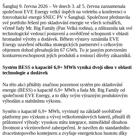
Šanghaj 9. června 2026 – Ve dnech 3. až 5. června zaznamenala
společnost EVE Energy velký úspěch na veletrhu a konferenci o
fotovoltaické energii SNEC PV v Šanghaji. Společnost představila
své portfolio řešení pro skladování energie ve všech scénářích,
včetně řady Mr. Big Family (Pan Velká rodina), a zdůraznila tak své
technologické vedoucí postavení a osvědčené schopnosti v oblasti
hromadné výroby a dodávek. Během výstavy oznámila EVE
Energy uzavření několika strategických partnerství s celkovým
objemem dohod přesahujícím 67 GWh. To je jasným potvrzením
konkurenceschopnosti jejích produktů a rostoucí důvěry zákazníků.
Systém BESS o kapacitě 6,9+ MWh vyniká dvojí silou v oblasti
technologie a dodávek
Na této akci přitáhly značnou pozornost systém pro skladování
energie (BESS) o kapacitě 6,9+ MWh a řada Mr. Big Family od
společnosti EVE Energy, a to díky svým výrazným produktovým
výhodám a stabilnímu výkonu.
Systém o kapacitě 6,9+ MWh, vyvinutý na základě osvědčené
platformy pro výzkum a vývoj velkoformátových baterií, přináší tři
průlomové výhody: vysokou míru integrace, mimořádně dlouhou
životnost a víceúrovňové zabezpečení. Je navržen do standardního
dvacetistopového kontejneru a zvyšuje energetickou hustotu díky