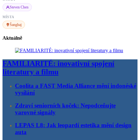
Steven Chen
MÍSTA
Šanghaj
Aktuálně
FAMILIARITÉ: inovativní spojení
literatury a filmu
Coolita a FAST Media Alliance mění indonéské
vysílání
Zdraví seniorních koček: Nepodceňujte
varovné signály
LEPAS L8: Jak leopardí estetika mění design
auta