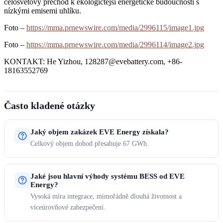
celosvětový přechod k ekologičtější energetické budoucnosti s
nízkými emisemi uhlíku.
Foto –
https://mma.prnewswire.com/media/2996115/image1.jpg
Foto –
https://mma.prnewswire.com/media/2996114/image2.jpg
KONTAKT: He Yizhou, 128287@evebattery.com, +86-
18163552769
Často kladené otázky
Jaký objem zakázek EVE Energy získala?
Celkový objem dohod přesahuje 67 GWh.
Jaké jsou hlavní výhody systému BESS od EVE
Energy?
Vysoká míra integrace, mimořádně dlouhá životnost a
víceúrovňové zabezpečení.