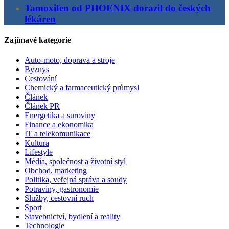
Tamoxifen od PHOENIX dorazil do českých
lékáren
Zajímavé kategorie
Auto-moto, doprava a stroje
Byznys
Cestování
Chemický a farmaceutický průmysl
Článek
Článek PR
Energetika a suroviny
Finance a ekonomika
IT a telekomunikace
Kultura
Lifestyle
Média, společnost a životní styl
Obchod, marketing
Politika, veřejná správa a soudy
Potraviny, gastronomie
Služby, cestovní ruch
Sport
Stavebnictví, bydlení a reality
Technologie