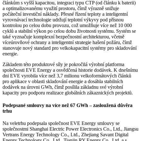
článkům s vyšší kapacitou, integraci typu CTP (od článku k baterii)
a optimalizovanému využití prostoru, čímž výrazně snižuje
počáteční investiční náklady. Přesné řízení teploty a inteligentní
vyrovnávací technologie udržují teplotní výkyvy pod přísnou
kontrolou po celou dobu provozu, což umožňuje více než 10 000
cyklů a stabilní výkon po celou dobu životnosti systému. Systém se
také vyznačuje komplexní bezpečnostní architekturou, včetně
víceúrovňové ochrany a inteligentní strategie hašení požáru, čímž
stanovuje nový standard pro velkokapacitní systémy pro skladování
energie.
Základem této produktové síly je pokročilá výrobní platforma
společnosti EVE Energy a osvědčená historie dodávek. K dnešnímu
dni EVE vyrobila více než 3,7 milionu velkoformátových článků
pro aplikace v oblasti skladování energie a dosáhla stabilních
dodávek na úrovni GWh, čímž posílila základnu své výrobní
kapacity pro podporu realizace globálních zákaznických projektů.
Podepsané smlouvy na více než 67 GWh – zasloužená důvěra
trhu
Na veletrhu podepsala společnost EVE Energy smlouvy se
společnostmi Shanghai Electric Power Electronics Co., Ltd., Jiangsu
Vertrans Energy Technology Co., Ltd., Zhejiang Savant Digital
Energy Technology Co., Ltd., Tianjin RY Energy Co., Ltd. a s