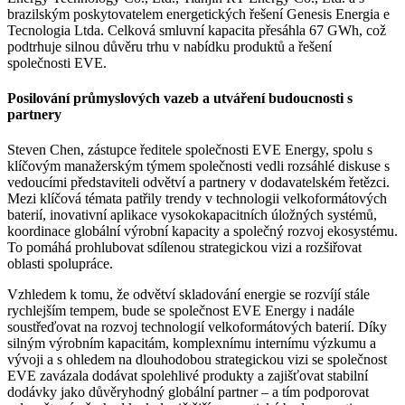
brazilským poskytovatelem energetických řešení Genesis Energia e
Tecnologia Ltda. Celková smluvní kapacita přesáhla 67 GWh, což
podtrhuje silnou důvěru trhu v nabídku produktů a řešení
společnosti EVE.
Posilování průmyslových vazeb a utváření budoucnosti s
partnery
Steven Chen, zástupce ředitele společnosti EVE Energy, spolu s
klíčovým manažerským týmem společnosti vedli rozsáhlé diskuse s
vedoucími představiteli odvětví a partnery v dodavatelském řetězci.
Mezi klíčová témata patřily trendy v technologii velkoformátových
baterií, inovativní aplikace vysokokapacitních úložných systémů,
koordinace globální výrobní kapacity a společný rozvoj ekosystému.
To pomáhá prohlubovat sdílenou strategickou vizi a rozšiřovat
oblasti spolupráce.
Vzhledem k tomu, že odvětví skladování energie se rozvíjí stále
rychlejším tempem, bude se společnost EVE Energy i nadále
soustřeďovat na rozvoj technologií velkoformátových baterií. Díky
silným výrobním kapacitám, komplexnímu internímu výzkumu a
vývoji a s ohledem na dlouhodobou strategickou vizi se společnost
EVE zavázala dodávat spolehlivé produkty a zajišťovat stabilní
dodávky jako důvěryhodný globální partner – a tím podporovat