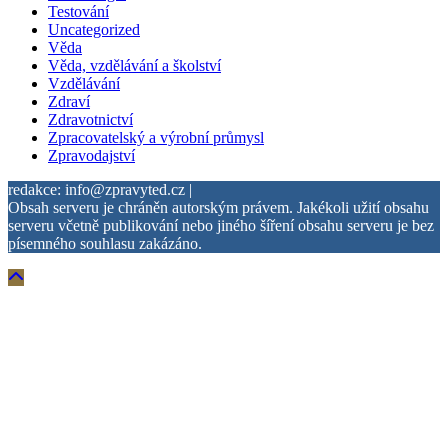
Testování
Uncategorized
Věda
Věda, vzdělávání a školství
Vzdělávání
Zdraví
Zdravotnictví
Zpracovatelský a výrobní průmysl
Zpravodajství
redakce: info@zpravyted.cz |
Obsah serveru je chráněn autorským právem. Jakékoli užití obsahu
serveru včetně publikování nebo jiného šíření obsahu serveru je bez
písemného souhlasu zakázáno.