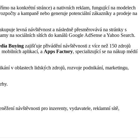
přímo na konkrétní stránce) a nativních reklam, fungující na modelech
rozpočty a kampaně nebo generuje potenciální zákazníky a prodeje na
 nakupuje levná návštěvnost a následně přesměrovává na stránky s
lamy na sociálních sítích do kanálů Google AdSense a Yahoo Search.
dia Buying
zajišťuje přivádění návštěvnosti z více než 150 zdrojů
 mobilních aplikací, a
Apps Factory
, specializující se na nákup médií
nikání v oblastech lidských zdrojů, rozvoje podnikání, marketingu,
rhy.
ení návštěvnosti pro inzerenty, vydavatele, reklamní sítě,