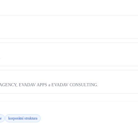
.
AV AGENCY, EVADAV APPS a EVADAV CONSULTING.
ce
korporátní struktura