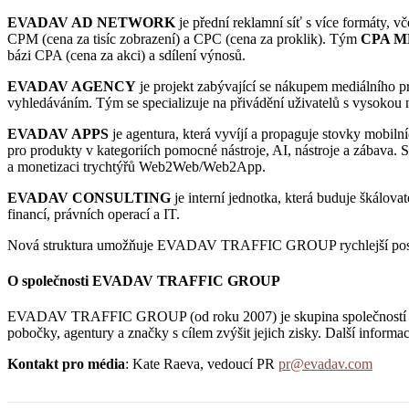
EVADAV AD NETWORK
je přední reklamní síť s více formáty, v
CPM (cena za tisíc zobrazení) a CPC (cena za proklik). Tým
CPA M
bázi CPA (cena za akci) a sdílení výnosů.
EVADAV AGENCY
je projekt zabývající se nákupem mediálního pr
vyhledáváním. Tým se specializuje na přivádění uživatelů s vysokou
EVADAV APPS
je agentura, která vyvíjí a propaguje stovky mobiln
pro produkty v kategoriích pomocné nástroje, AI, nástroje a zábava. 
a monetizaci trychtýřů Web2Web/Web2App.
EVADAV CONSULTING
je interní jednotka, která buduje škálova
financí, právních operací a IT.
Nová struktura umožňuje EVADAV TRAFFIC GROUP rychlejší postup –
O společnosti EVADAV TRAFFIC GROUP
EVADAV TRAFFIC GROUP (od roku 2007) je skupina společností poskytu
pobočky, agentury a značky s cílem zvýšit jejich zisky. Další informa
Kontakt pro média
: Kate Raeva, vedoucí PR
pr@evadav.com