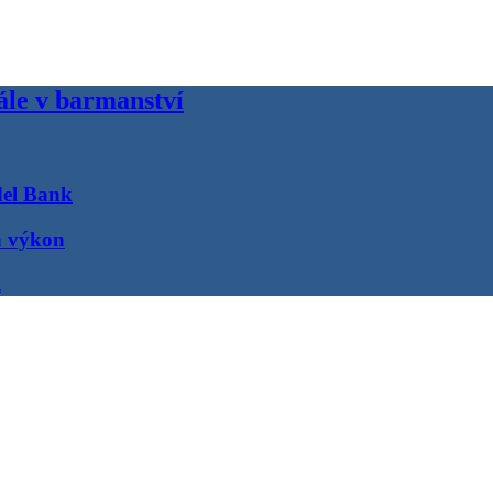
ále v barmanství
del Bank
a výkon
R