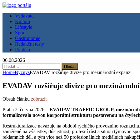
Vydavatel
Kultura
Lifestyle
Sport
Gastronomie
Redakční testy
Politika
06.08.2026
Vyhledávání
Home
Byznys
EVADAV rozšiřuje divize pro mezinárodní expanzi
EVADAV rozšiřuje divize pro mezinárodní
Obsah článku
zobrazit
Praha 2. června 2026 –
EVADAV TRAFFIC GROUP, mezinárodní skupi
formalizovala novou korporátní strukturu postavenou n
Restrukturalizace navazuje na období rychlého provozního rozmac
zaměřené na výsledky, důslednost, profesní růst a silnou týmovou spol
reklamních děl, a tým více než 50 profesionálních mediálních nákupčíc