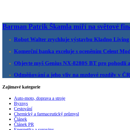
Barman Patrik Škamla míří na světové fin
Robot Walter zrychluje výstavbu Kladno Living
Komerční banka exceluje s oceněním Celent Mo
Objevte myš Genius NX-8280S BT pro pohodlí 
Odměňování a jeho vliv na mzdové rozdíly v Č
Zajímavé kategorie
Auto-moto, doprava a stroje
Byznys
Cestování
Chemický a farmaceutický průmysl
Článek
Článek PR
Energetika a suroviny