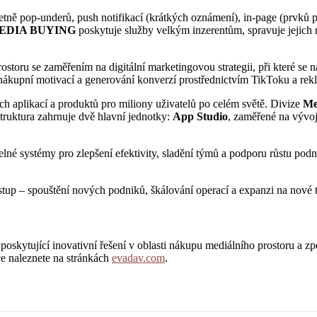
četně pop-underů, push notifikací (krátkých oznámení), in-page (prvků 
EDIA BUYING
poskytuje služby velkým inzerentům, spravuje jejich 
ostoru se zaměřením na digitální marketingovou strategii, při které se
 nákupní motivací a generování konverzí prostřednictvím TikToku a rek
ích aplikací a produktů pro miliony uživatelů po celém světě. Divize
Me
Struktura zahrnuje dvě hlavní jednotky:
App Studio
, zaměřené na vývoj
telné systémy pro zlepšení efektivity, sladění týmů a podporu růstu pod
 spouštění nových podniků, škálování operací a expanzi na nové t
jící inovativní řešení v oblasti nákupu mediálního prostoru a zpeněž
ce naleznete na stránkách
evadav.com
.