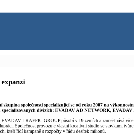
 expanzi
na společností specializující se od roku 2007 na výkonnostní m
a čtyřech specializovaných divizích: EVADAV AD NETWORK,
hu. EVADAV TRAFFIC GROUP působí v 19 zemích a zaměstnává více než
upráci. Společnost provozuje vlastní kreativní studio se stovkami tvůrc
h, kteří řídí kampaně s rozpočty v řádu desítek milionů.