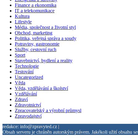
Finance a ekonomika
IT a telekomunikace
Kultura
Lifestyle
Média, společnost a životní styl
Obchod, marketing
Politika, veřejná správa a soudy
Potraviny, gastronomie
Služby, cestovní ruch
Sport
Stavebnictví, bydlení a reality
Technologie
Testování
Uncategorized
Věda
Věda, vzdělávání a školství
Vzdělávání
Zdraví
Zdravotnictví
Zpracovatelský a výrobní průmysl
Zpravodajství
redakce: info@zpravyted.cz |
Obsah serveru je chráněn autorským právem. Jakékoli užití obsahu se