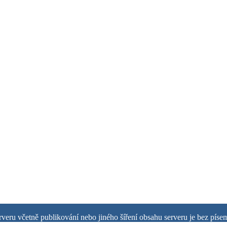
rveru včetně publikování nebo jiného šíření obsahu serveru je bez pís