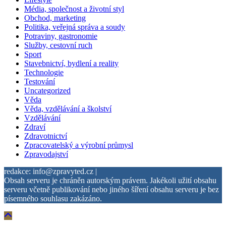
Média, společnost a životní styl
Obchod, marketing
Politika, veřejná správa a soudy
Potraviny, gastronomie
Služby, cestovní ruch
Sport
Stavebnictví, bydlení a reality
Technologie
Testování
Uncategorized
Věda
Věda, vzdělávání a školství
Vzdělávání
Zdraví
Zdravotnictví
Zpracovatelský a výrobní průmysl
Zpravodajství
redakce: info@zpravyted.cz |
Obsah serveru je chráněn autorským právem. Jakékoli užití obsahu
serveru včetně publikování nebo jiného šíření obsahu serveru je bez
písemného souhlasu zakázáno.