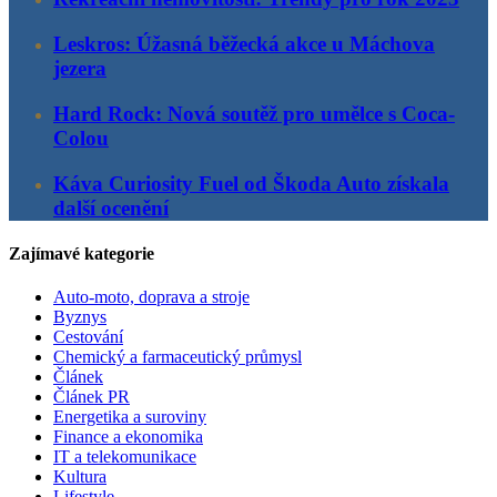
Leskros: Úžasná běžecká akce u Máchova
jezera
Hard Rock: Nová soutěž pro umělce s Coca-
Colou
Káva Curiosity Fuel od Škoda Auto získala
další ocenění
Zajímavé kategorie
Auto-moto, doprava a stroje
Byznys
Cestování
Chemický a farmaceutický průmysl
Článek
Článek PR
Energetika a suroviny
Finance a ekonomika
IT a telekomunikace
Kultura
Lifestyle