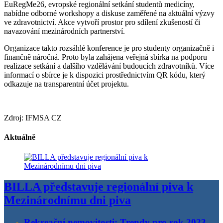
EuRegMe26, evropské regionální setkání studentů medicíny,
nabídne odborné workshopy a diskuse zaměřené na aktuální výzvy
ve zdravotnictví. Akce vytvoří prostor pro sdílení zkušeností či
navazování mezinárodních partnerství.
Organizace takto rozsáhlé konference je pro studenty organizačně i
finančně náročná. Proto byla zahájena veřejná sbírka na podporu
realizace setkání a dalšího vzdělávání budoucích zdravotníků. Více
informací o sbírce je k dispozici prostřednictvím QR kódu, který
odkazuje na transparentní účet projektu.
Zdroj: IFMSA CZ
Aktuálně
BILLA představuje regionální piva k
Mezinárodnímu dni piva
Rekreační nemovitosti: Trendy pro rok 2023