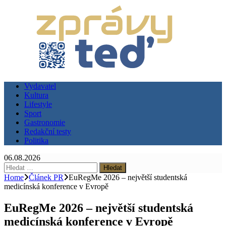
Vydavatel
Kultura
Lifestyle
Sport
Gastronomie
Redakční testy
Politika
06.08.2026
Vyhledávání
Home
Článek PR
EuRegMe 2026 – největší studentská
medicínská konference v Evropě
EuRegMe 2026 – největší studentská
medicínská konference v Evropě