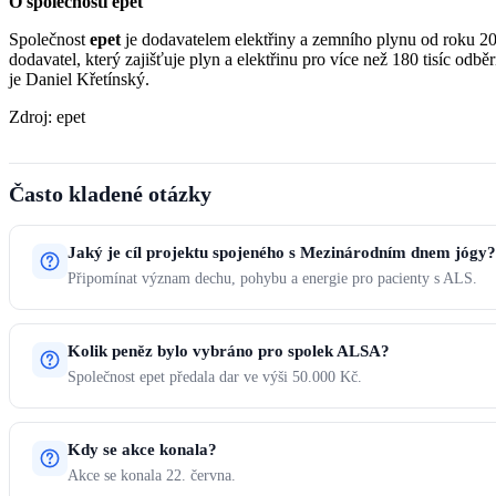
O společnosti epet
Společnost
epet
je dodavatelem elektřiny a zemního plynu od roku 2
dodavatel, který zajišťuje plyn a elektřinu pro více než 180 tisíc odb
je Daniel Křetínský.
Zdroj: epet
Často kladené otázky
Jaký je cíl projektu spojeného s Mezinárodním dnem jógy?
Připomínat význam dechu, pohybu a energie pro pacienty s ALS.
Kolik peněz bylo vybráno pro spolek ALSA?
Společnost epet předala dar ve výši 50.000 Kč.
Kdy se akce konala?
Akce se konala 22. června.