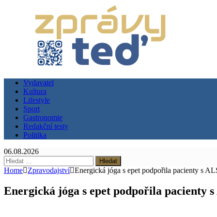
Vydavatel
Kultura
Lifestyle
Sport
Gastronomie
Redakční testy
Politika
06.08.2026
Vyhledávání
Home
Zpravodajství
Energická jóga s epet podpořila pacienty s AL
Energická jóga s epet podpořila pacienty 