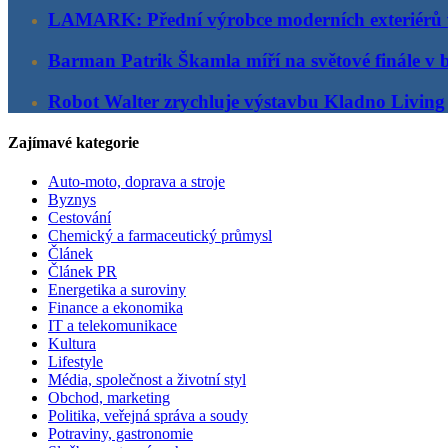
LAMARK: Přední výrobce moderních exteriérů
Barman Patrik Škamla míří na světové finále v 
Robot Walter zrychluje výstavbu Kladno Living
Zajímavé kategorie
Auto-moto, doprava a stroje
Byznys
Cestování
Chemický a farmaceutický průmysl
Článek
Článek PR
Energetika a suroviny
Finance a ekonomika
IT a telekomunikace
Kultura
Lifestyle
Média, společnost a životní styl
Obchod, marketing
Politika, veřejná správa a soudy
Potraviny, gastronomie