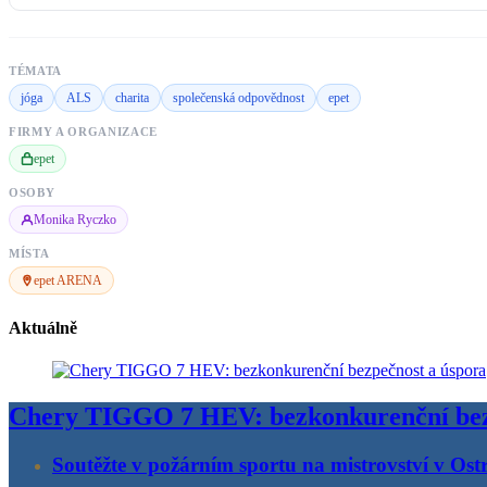
TÉMATA
jóga
ALS
charita
společenská odpovědnost
epet
FIRMY A ORGANIZACE
epet
OSOBY
Monika Ryczko
MÍSTA
epet ARENA
Aktuálně
Chery TIGGO 7 HEV: bezkonkurenční bez
Soutěžte v požárním sportu na mistrovství v Ost