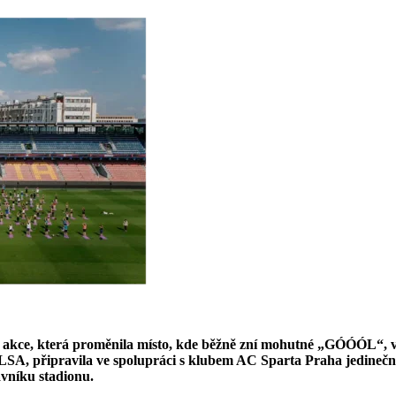
a akce, která proměnila místo, kde běžně zní mohutné „GÓÓÓL“, v p
A, připravila ve spolupráci s klubem AC Sparta Praha jedinečn
vníku stadionu.