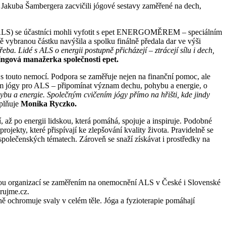
 Jakuba Šambergera zacvičili jógové sestavy zaměřené na dech,
ou (ALS) se účastníci mohli vyfotit s epet ENERGOMĚREM – speciálním
vybranou částku navýšila a spolku finálně předala dar ve výši
eba. Lidé s ALS o energii postupně přicházejí – ztrácejí sílu i dech,
ngová manažerka společnosti epet.
s touto nemocí. Podpora se zaměřuje nejen na finanční pomoc, ale
em jógy pro ALS – připomínat význam dechu, pohybu a energie, o
bu a energie. Společným cvičením jógy přímo na hřišti, kde jindy
plňuje
Monika Ryczko.
ž po energii lidskou, která pomáhá, spojuje a inspiruje. Podobné
ojekty, které přispívají ke zlepšování kvality života. Pravidelně se
polečenských tématech. Zároveň se snaží získávat i prostředky na
edinou organizací se zaměřením na onemocnění ALS v České i Slovenské
arujme.cz.
ně ochromuje svaly v celém těle. Jóga a fyzioterapie pomáhají