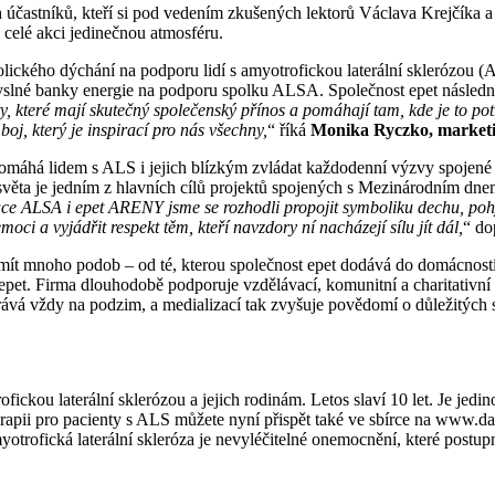
účastníků, kteří si pod vedením zkušených lektorů Václava Krejčíka a
o celé akci jedinečnou atmosféru.
bolického dýchání na podporu lidí s amyotrofickou laterální skleróz
slné banky energie na podporu spolku ALSA. Společnost epet následně 
, které mají skutečný společenský přínos a pomáhají tam, kde je to potř
oj, který je inspirací pro nás všechny,
“ říká
Monika Ryczko, marketi
omáhá lidem s ALS i jejich blízkým zvládat každodenní výzvy spojené 
věta je jedním z hlavních cílů projektů spojených s Mezinárodním dn
ce ALSA i epet ARENY jsme se rozhodli propojit symboliku dechu, pohy
i a vyjádřit respekt těm, kteří navzdory ní nacházejí sílu jít dál,
“ do
t mnoho podob – od té, kterou společnost epet dodává do domácností, a
pet. Firma dlouhodobě podporuje vzdělávací, komunitní a charitativní pr
ává vždy na podzim, a medializací tak zvyšuje povědomí o důležitých s
fickou laterální sklerózou a jejich rodinám. Letos slaví 10 let. Je j
erapii pro pacienty s ALS můžete nyní přispět také ve sbírce na www.d
otrofická laterální skleróza je nevyléčitelné onemocnění, které postup