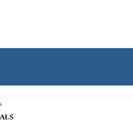
S
s ALS