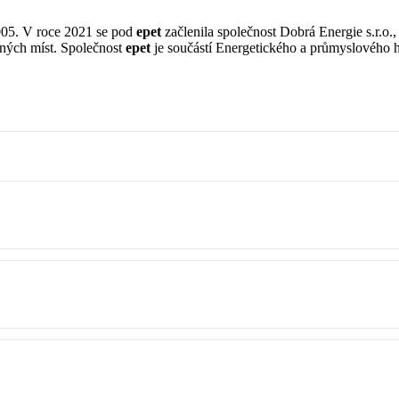
005. V roce 2021 se pod
epet
začlenila společnost Dobrá Energie s.r.o.,
ěrných míst. Společnost
epet
je součástí Energetického a průmyslového h