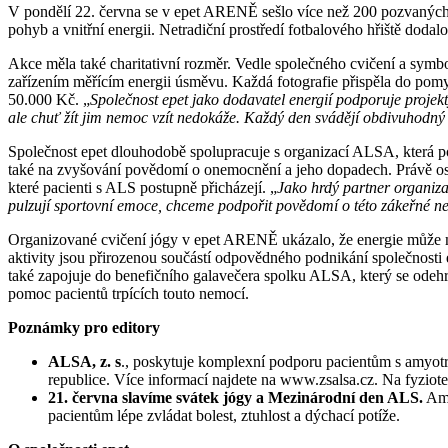
V pondělí 22. června se v epet ARENĚ sešlo více než 200 pozvaných 
pohyb a vnitřní energii. Netradiční prostředí fotbalového hřiště dodal
Akce měla také charitativní rozměr. Vedle společného cvičení a sym
zařízením měřícím energii úsměvu. Každá fotografie přispěla do pomy
50.000 Kč. „
Společnost epet jako dodavatel energií podporuje projekty
ale chuť žít jim nemoc vzít nedokáže. Každý den svádějí obdivuhodný b
Společnost epet dlouhodobě spolupracuje s organizací ALSA, která p
také na zvyšování povědomí o onemocnění a jeho dopadech. Právě os
které pacienti s ALS postupně přicházejí. „
Jako hrdý partner organiza
pulzují sportovní emoce, chceme podpořit povědomí o této zákeřné nemoc
Organizované cvičení jógy v epet ARENĚ ukázalo, že energie může mí
aktivity jsou přirozenou součástí odpovědného podnikání společnosti e
také zapojuje do benefičního galavečera spolku ALSA, který se odehr
pomoc pacientů trpících touto nemocí.
Poznámky pro editory
ALSA, z. s
., poskytuje komplexní podporu pacientům s amyotro
republice. Více informací najdete na www.zsalsa.cz. Na fyziot
21. června slavíme svátek jógy a Mezinárodní den ALS.
Amy
pacientům lépe zvládat bolest, ztuhlost a dýchací potíže.