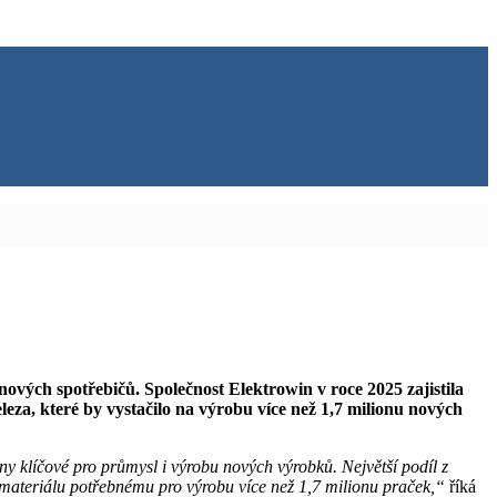
ových spotřebičů. Společnost Elektrowin v roce 2025 zajistila
eleza, které by vystačilo na výrobu více než 1,7 milionu nových
ny klíčové pro průmysl i výrobu nových výrobků. Největší podíl z
í materiálu potřebnému pro výrobu více než 1,7 milionu praček,“
říká