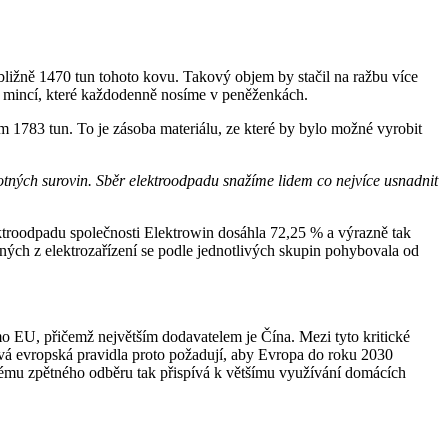
ibližně 1470 tun tohoto kovu. Takový objem by stačil na ražbu více
ě mincí, které každodenně nosíme v peněženkách.
kem 1783 tun. To je zásoba materiálu, ze které by bylo možné vyrobit
tných surovin. Sběr elektroodpadu snažíme lidem co nejvíce usnadnit
ktroodpadu společnosti Elektrowin dosáhla 72,25 % a výrazně tak
ných z elektrozařízení se podle jednotlivých skupin pohybovala od
mo EU, přičemž největším dodavatelem je Čína. Mezi tyto kritické
ová evropská pravidla proto požadují, aby Evropa do roku 2030
tému zpětného odběru tak přispívá k většímu využívání domácích