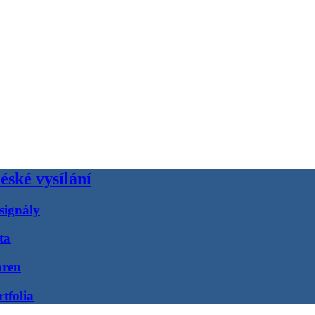
éské vysílání
signály
ta
áren
tfolia