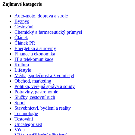
Zajímavé kategorie
Auto-moto, doprava a stroje
Byznys
Cestování
Chemický a farmaceutický průmysl
Článek
Článek PR
Energetika a suroviny
Finance a ekonomika
IT a telekomunikace
Kultura
Lifestyle
Média, společnost a životní styl
Obchod, marketing
Politika, veřejná správa a soudy
Potraviny, gastronomie
Služby, cestovní ruch
Sport
Stavebnictví, bydlení a reality
Technologie
Testování
Uncategorized
Věda