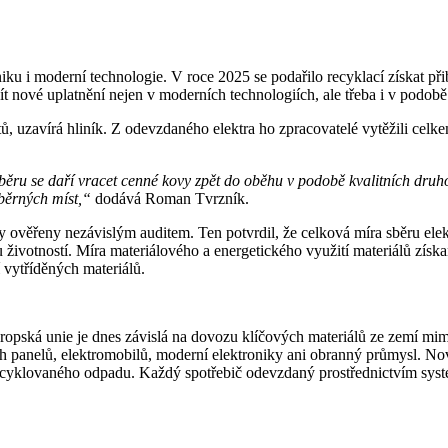
iku i moderní technologie. V roce 2025 se podařilo recyklací získat př
t nové uplatnění nejen v moderních technologiích, ale třeba i v podob
otů, uzavírá hliník. Z odevzdaného elektra ho zpracovatelé vytěžili cel
ru se daří vracet cenné kovy zpět do oběhu v podobě kvalitních druho
sběrných míst,“
dodává Roman Tvrzník.
y ověřeny nezávislým auditem. Ten potvrdil, že celková míra sběru ele
ivotností. Míra materiálového a energetického využití materiálů získa
 vytříděných materiálů.
vropská unie je dnes závislá na dovozu klíčových materiálů ze zemí mi
ích panelů, elektromobilů, moderní elektroniky ani obranný průmysl. N
recyklovaného odpadu. Každý spotřebič odevzdaný prostřednictvím sys