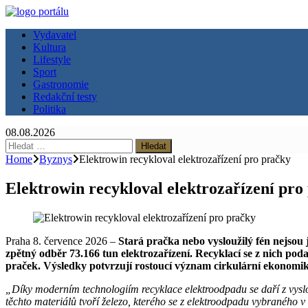
Vydavatel
Kultura
Lifestyle
Sport
Gastronomie
Redakční testy
Politika
08.08.2026
Vyhledávání
Home
Byznys
Elektrowin recykloval elektrozařízení pro pračky
Elektrowin recykloval elektrozařízení pro
Praha 8. července 2026 –
Stará pračka nebo vysloužilý fén nejsou
zpětný odběr 73.166 tun elektrozařízení. Recyklací se z nich podař
praček. Výsledky potvrzují rostoucí význam cirkulární ekonomiky
„Díky moderním technologiím recyklace elektroodpadu se daří z vyslou
těchto materiálů tvoří železo, kterého se z elektroodpadu vybraného 