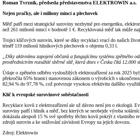
Roman Tvrzník, předseda představenstva ELEKTROWIN a.s.
Nejen pračky, ale i miliony mincí a plechovek
Měď patří mezi strategické suroviny nezbytné pro energetiku, elektron
než 261 milionů mincí v hodnotě 1 €. Recyklovaná měď tak může nají
Trojici klíčových surovin, které se díky recyklaci vrací do našich živ
téměř 119 milionů hliníkových plechovek o objemu 0,33 l.
„Díky aktivnímu zapojení občanů a fungujícímu systému zpětného odbě
prostřednictvím rozsáhlé sběrné sítě, která dnes v Česku čítá 12.000 
Údaje o zpětném odběru vysloužilých elektrozařízení za rok 2025 byl
překročila 65% hranici stanovenou zákonem o výrobcích s ukončenou ž
82,94 % do 97,78 %, což potvrzuje vysokou efektivitu dalšího využití
Klíč k evropské surovinové soběstačnosti
Recyklace kovů z elektrozařízení ale už dávno není jen o ekologii. E
suroviny patří i hliník a měď, bez kterých se neobejde výroba solárn
dokázala alespoň 15 % své spotřeby těchto kovů pokrýt z vlastního 
zdrojů surovin a ke snižování závislosti Evropy na jejich dovozu.
Zdroj: Elektrowin