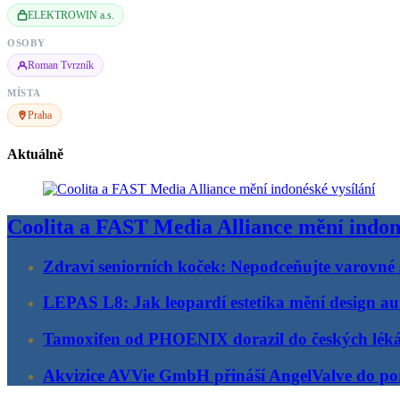
ELEKTROWIN a.s.
OSOBY
Roman Tvrzník
MÍSTA
Praha
Aktuálně
Coolita a FAST Media Alliance mění indon
Zdraví seniorních koček: Nepodceňujte varovné 
LEPAS L8: Jak leopardí estetika mění design au
Tamoxifen od PHOENIX dorazil do českých lék
Akvizice AVVie GmbH přináší AngelValve do por