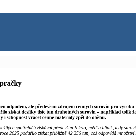
 pračky
 jen odpadem, ale především zdrojem cenných surovin pro výrobu n
ilo získat desítky tisíc tun druhotných surovin – například tolik ž
 i schopnost vracet cenné materiály zpět do oběhu.
žilých spotřebičů získávat především železo, měď a hliník, tedy surovi
v roce 2025 podařilo získat přibližně 42.256 tun, což odpovídá množstv