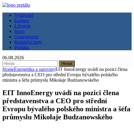
Vydavatel
Kultura
Lifestyle
Sport
Gastronomie
Redakční testy
Politika
06.08.2026
Vyhledávání
Home
Energetika a suroviny
EIT InnoEnergy uvádí na pozici člena
představenstva a CEO pro střední Evropu bývalého polského
ministra a šéfa průmyslu Mikołaje Budzanowského
EIT InnoEnergy uvádí na pozici člena
představenstva a CEO pro střední
Evropu bývalého polského ministra a šéfa
průmyslu Mikołaje Budzanowského