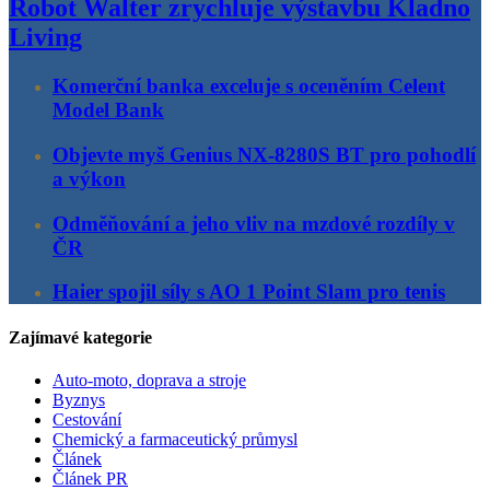
Robot Walter zrychluje výstavbu Kladno
Living
Komerční banka exceluje s oceněním Celent
Model Bank
Objevte myš Genius NX-8280S BT pro pohodlí
a výkon
Odměňování a jeho vliv na mzdové rozdíly v
ČR
Haier spojil síly s AO 1 Point Slam pro tenis
Zajímavé kategorie
Auto-moto, doprava a stroje
Byznys
Cestování
Chemický a farmaceutický průmysl
Článek
Článek PR