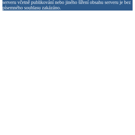
serveru včetně publikování nebo jiného šíření obsahu serveru je bez
písemného souhlasu zakázáno.