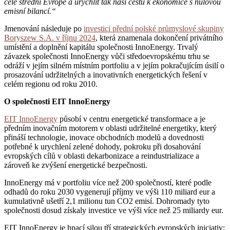
celé střední Evropě a urychlit tak naši cestu k ekonomice s nulovou
emisní bilancí.“
Jmenování následuje po
investici přední polské průmyslové skupiny
Boryszew S.A. v říjnu 2024
, která znamenala dokončení privátního
umístění a doplnění kapitálu společnosti InnoEnergy. Trvalý
závazek společnosti InnoEnergy vůči středoevropskému trhu se
odráží v jejím silném místním portfoliu a v jejím pokračujícím úsilí o
prosazování udržitelných a inovativních energetických řešení v
celém regionu od roku 2010.
O společnosti EIT InnoEnergy
EIT InnoEnergy
působí v centru energetické transformace a je
předním inovačním motorem v oblasti udržitelné energetiky, který
přináší technologie, inovace obchodních modelů a dovednosti
potřebné k urychlení zelené dohody, pokroku při dosahování
evropských cílů v oblasti dekarbonizace a reindustrializace a
zároveň ke zvýšení energetické bezpečnosti.
InnoEnergy má v portfoliu více než 200 společností, které podle
odhadů do roku 2030 vygenerují příjmy ve výši 110 miliard eur a
kumulativně ušetří 2,1 milionu tun CO2 emisí. Dohromady tyto
společnosti dosud získaly investice ve výši více než 25 miliardy eur.
EIT InnoEnergy je hnací silou tří strategických evropských iniciativ: