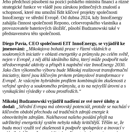
Jeho předchozí působení na pozici polského ministra financí a různé
strategické funkce ve vládě jsou zárukou jedinečných znalostí a
schopností, které mu umožní řídit klíčové projekty společnosti
InnoEnergy ve střední Evropě. Od dubna 2024, kdy InnoEnergy
zahájila činnost společnosti Repono, celoevropského vlastníka a
provozovatele bateriových úložišť, působí Budzanowski také v
představenstvu této společnosti.
Diego Pavía, CEO společnosti EIT InnoEnergy, se vyjádřil ke
jmenování:
„Mikołajova bohatá praxe v řízení vládních a
soukromých iniciativ v oblasti energetiky a průmyslu po celém světě,
nejen v Evropě, z něj dělá ideálního lídra, který může podpořit naše
středoevropské aktivity a přispět k naplnění vize InnoEnergy 2030.
Jako člen výkonného výboru bude Mikołaj realizovat transformační
iniciativy, které jsou klíčovým prvkem průmyslové transformace v
Evropě. Je vzácným hybridním profilem kombinujícím zkušenosti z
veřejné správy a soukromého průmyslu, a to na nejvyšší úrovni a s
vynikajícími výsledky v obou prostředích.“
Mikołaj Budzanowski vyjádřil nadšení ze své nové úlohy a
dodal:
„Střední Evropa má obrovský potenciál, protože se nachází v
klíčovém období přechodu od tradičních zdrojů energie k
obnovitelným zdrojům.
Naléhavost našeho poslání přejít na
udržitelný energetický systém nebyla nikdy kritičtější.
Těším se, že
budu moci využít své zkušenosti k podpoře spolupráce a inovací v