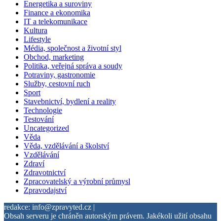
Energetika a suroviny
Finance a ekonomika
IT a telekomunikace
Kultura
Lifestyle
Média, společnost a životní styl
Obchod, marketing
Politika, veřejná správa a soudy
Potraviny, gastronomie
Služby, cestovní ruch
Sport
Stavebnictví, bydlení a reality
Technologie
Testování
Uncategorized
Věda
Věda, vzdělávání a školství
Vzdělávání
Zdraví
Zdravotnictví
Zpracovatelský a výrobní průmysl
Zpravodajství
redakce: info@zpravyted.cz |
Obsah serveru je chráněn autorským právem. Jakékoli užití obsahu