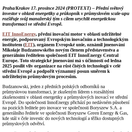
Praha/Krakov 17. prosince 2024 (PROTEXT) – Přední světový
investor v oblasti energetiky a průkopník v průmyslovém scale-upu
rozšiřuje svůj manažerský tým s cílem urychlit energetickou
transformaci ve střední Evropě.
EIT InnoEnergy
, přední inovační motor v oblasti udržitelné
energie, podporovaný Evropským inovačním a technologickým
institutem (
EIT
), orgánem Evropské unie, oznámil jmenování
Mikołaje Budzanowského novým členem představenstva a
generálním ředitelem společnosti EIT InnoEnergy Central
Europe. Toto strategické jmenování má s účinností od ledna
2025 posílit vliv organizace na růst čistých technologií v celé
střední Evropě a podpořit významný posun směrem k
udržitelným průmyslovým procesům.
Budzanowski, jeden z předních polských odborníků na
průmyslovou transformaci, je zkušeným lídrem s rozsáhlými
zkušenostmi v oblasti energetiky a průmyslových inovací ve střední
Evropě. Do společnosti InnoEnergy přichází po nedávném působení
na pozicích ředitele pro inovace ve společnosti Boryszew S.A. a
generálního ředitele ve společnosti Boryszew Green Energy & Gas,
kde stál v čele investic do nových technologií a těžko dostupných
průmyslových odvětví.