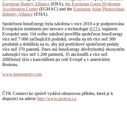
European
Battery Alliance
(EBA),
the European Green Hydrogen
Acceleration Center
(EGHAC) and the
European
Solar Photovoltaic
Industry Alliance
(ESIA).
Společnost InnoEnergy byla založena v roce 2010 a je podporována
Evropským institutem pro inovace a technologie (
EIT
), orgánem
Evropské unie. Od svého založení prověřila společnost InnoEnergy
více než 7 000 začínajících podniků, uvedla na trh více než 300
produktů a dohlížela na to, aby její portfoliové společnosti podaly
více než 370 patentů. Dnes má InnoEnergy důvěryhodný ekosystém
zahrnující více než 1.200 partnerů, 35 akcionářů a více než
200členný tým s kancelářemi po celé Evropě a v americkém
Bostonu.
www.innoenergy.com
ČTK Connect ke zprávě vydává obrazovou přílohu, která je k
dispozici na adrese
http://www.protext.cz
.