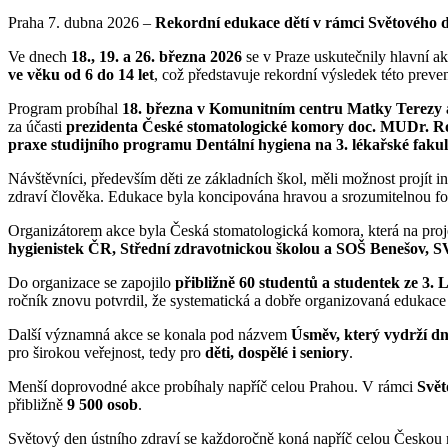
Praha 7. dubna 2026 –
Rekordní edukace dětí v rámci Světového d
Ve dnech
18., 19. a 26. března 2026
se v Praze uskutečnily hlavní a
ve věku od 6 do 14 let
, což představuje rekordní výsledek této prev
Program probíhal
18. března v Komunitním centru Matky Terezy 
za účasti
prezidenta České stomatologické komory doc. MUDr. Rom
praxe studijního programu Dentální hygiena na 3. lékařské fakul
Návštěvníci, především děti ze základních škol, měli možnost projít 
zdraví člověka. Edukace byla koncipována hravou a srozumitelnou for
Organizátorem akce byla Česká stomatologická komora, která na proj
hygienistek ČR, Střední zdravotnickou školou a SOŠ Benešov, S
Do organizace se zapojilo
přibližně 60 studentů a studentek ze 3.
ročník znovu potvrdil, že systematická a dobře organizovaná edukace 
Další významná akce se konala pod názvem
Úsměv, který vydrží dn
pro širokou veřejnost, tedy pro
děti, dospělé i seniory
.
Menší doprovodné akce probíhaly napříč celou Prahou. V rámci
Svět
přibližně
9 500 osob
.
Světový den ústního zdraví se každoročně koná napříč celou Českou r