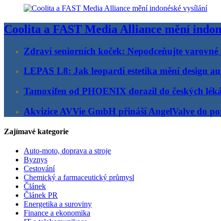
Coolita a FAST Media Alliance mění indon
Zdraví seniorních koček: Nepodceňujte varovné 
LEPAS L8: Jak leopardí estetika mění design au
Tamoxifen od PHOENIX dorazil do českých lék
Akvizice AVVie GmbH přináší AngelValve do por
Zajímavé kategorie
Auto-moto, doprava a stroje
Byznys
Cestování
Chemický a farmaceutický průmysl
Článek
Článek PR
Energetika a suroviny
Finance a ekonomika