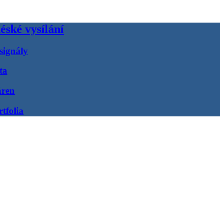
éské vysílání
signály
ta
áren
tfolia