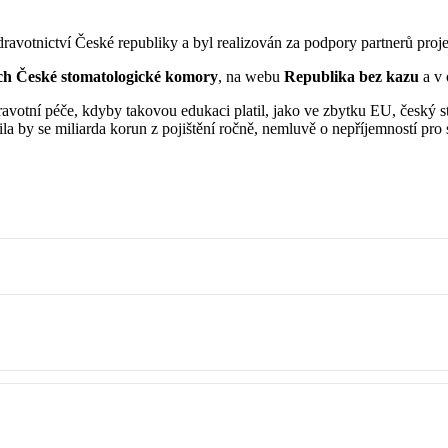
dravotnictví České republiky a byl realizován za podpory partnerů proje
tích České stomatologické komory
, na webu
Republika bez kazu
a v 
zdravotní péče, kdyby takovou edukaci platil, jako ve zbytku EU, česk
la by se miliarda korun z pojištění ročně, nemluvě o nepříjemností pro st