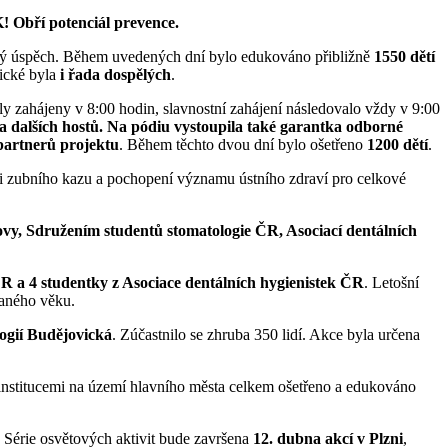
! Obří potenciál prevence.
řádný úspěch. Během uvedených dní bylo edukováno přibližně
1550 dětí
vické byla
i řada dospělých
.
ly zahájeny v 8:00 hodin, slavnostní zahájení následovalo vždy v 9:00
 dalších hostů. Na pódiu vystoupila také garantka odborné
 partnerů projektu
. Během těchto dvou dní bylo ošetřeno
1200 dětí
.
nci zubního kazu a pochopení významu ústního zdraví pro celkové
lovy, Sdružením studentů stomatologie ČR, Asociací dentálních
ČR a 4 studentky z Asociace dentálních hygienistek ČR
. Letošní
raného věku.
ogií Budějovická
. Zúčastnilo se zhruba 350 lidí. Akce byla určena
 institucemi na území hlavního města celkem ošetřeno a edukováno
. Série osvětových aktivit bude završena
12. dubna akcí v Plzni
,