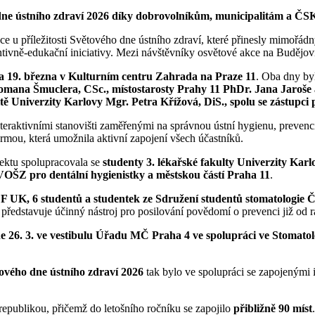
ne ústního zdraví 2026 díky dobrovolníkům, municipalitám a ČSK
kce u příležitosti Světového dne ústního zdraví, které přinesly mimo
entivně-edukační iniciativy. Mezi návštěvníky osvětové akce na Budějo
a 19. března v Kulturním centru Zahrada na Praze 11
. Oba dny by
ana Šmuclera, CSc., místostarosty Prahy 11 PhDr. Jana Jaroše a
tě Univerzity Karlovy Mgr. Petra Křížová, DiS., spolu se zástupci
interaktivními stanovišti zaměřenými na správnou ústní hygienu, preve
mou, která umožnila aktivní zapojení všech účastníků.
ektu spolupracovala se
studenty 3. lékařské fakulty Univerzity Kar
VOŠZ pro dentální hygienistky a městskou částí Praha 11
.
 LF UK, 6 studentů a studentek ze Sdružení studentů stomatologie 
představuje účinný nástroj pro posilování povědomí o prevenci již od 
e 26. 3. ve vestibulu Úřadu MČ Praha 4 ve spolupráci ve Stomatol
ového dne ústního zdraví 2026
tak bylo ve spolupráci se zapojenými
epublikou, přičemž do letošního ročníku se zapojilo
přibližně 90 míst