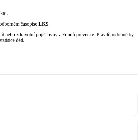
ktu.
odborném časopise
LKS
.
ý stát nebo zdravotní pojišťovny z Fondů prevence. Pravděpodobně by
atisíce dětí.