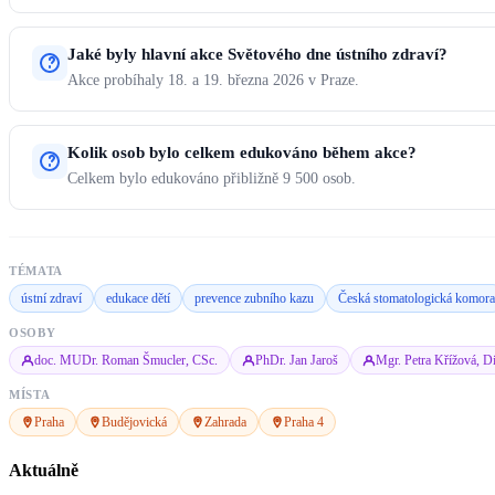
Jaké byly hlavní akce Světového dne ústního zdraví?
Akce probíhaly 18. a 19. března 2026 v Praze.
Kolik osob bylo celkem edukováno během akce?
Celkem bylo edukováno přibližně 9 500 osob.
TÉMATA
ústní zdraví
edukace dětí
prevence zubního kazu
Česká stomatologická komora
OSOBY
doc. MUDr. Roman Šmucler, CSc.
PhDr. Jan Jaroš
Mgr. Petra Křížová, D
MÍSTA
Praha
Budějovická
Zahrada
Praha 4
Aktuálně