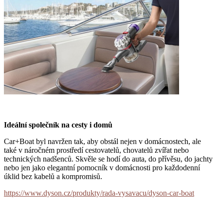
Ideální společník na cesty i domů
Car+Boat byl navržen tak, aby obstál nejen v domácnostech, ale
také v náročném prostředí cestovatelů, chovatelů zvířat nebo
technických nadšenců. Skvěle se hodí do auta, do přívěsu, do jachty
nebo jen jako elegantní pomocník v domácnosti pro každodenní
úklid bez kabelů a kompromisů.
https://www.dyson.cz/produkty/rada-vysavacu/dyson-car-boat