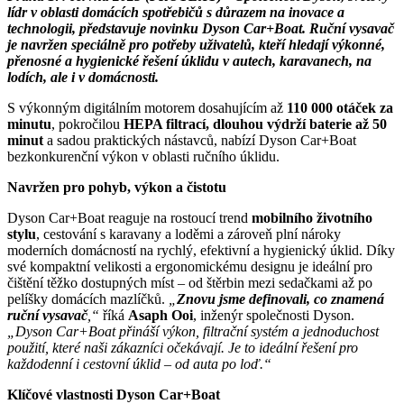
lídr v oblasti domácích spotřebičů s důrazem na inovace a
technologii, představuje novinku Dyson Car+Boat. Ruční vysavač
je navržen speciálně pro potřeby uživatelů, kteří hledají výkonné,
přenosné a hygienické řešení úklidu v autech, karavanech, na
lodích, ale i v domácnosti.
S výkonným digitálním motorem dosahujícím až
110 000 otáček za
minutu
, pokročilou
HEPA filtrací, dlouhou výdrží baterie až 50
minut
a sadou praktických nástavců, nabízí Dyson Car+Boat
bezkonkurenční výkon v oblasti ručního úklidu.
Navržen pro pohyb, výkon a čistotu
Dyson Car+Boat reaguje na rostoucí trend
mobilního životního
stylu
, cestování s karavany a loděmi a zároveň plní nároky
moderních domácností na rychlý, efektivní a hygienický úklid. Díky
své kompaktní velikosti a ergonomickému designu je ideální pro
čištění těžko dostupných míst – od štěrbin mezi sedačkami až po
pelíšky domácích mazlíčků.
„
Znovu jsme definovali, co znamená
ruční vysavač
,“
říká
Asaph Ooi
, inženýr společnosti Dyson.
„Dyson Car+Boat přináší výkon, filtrační systém a jednoduchost
použití, které naši zákazníci očekávají. Je to ideální řešení pro
každodenní i cestovní úklid – od auta po loď.“
Klíčové vlastnosti Dyson Car+Boat