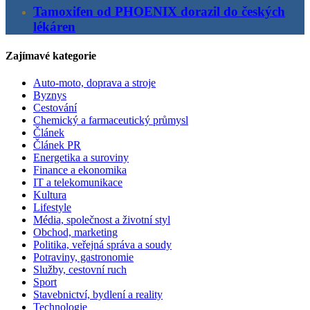
Tamoxifen od PHOENIX dorazil do českých
lékáren
Zajímavé kategorie
Auto-moto, doprava a stroje
Byznys
Cestování
Chemický a farmaceutický průmysl
Článek
Článek PR
Energetika a suroviny
Finance a ekonomika
IT a telekomunikace
Kultura
Lifestyle
Média, společnost a životní styl
Obchod, marketing
Politika, veřejná správa a soudy
Potraviny, gastronomie
Služby, cestovní ruch
Sport
Stavebnictví, bydlení a reality
Technologie