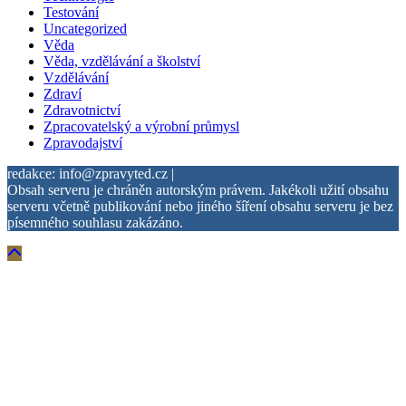
Testování
Uncategorized
Věda
Věda, vzdělávání a školství
Vzdělávání
Zdraví
Zdravotnictví
Zpracovatelský a výrobní průmysl
Zpravodajství
redakce: info@zpravyted.cz |
Obsah serveru je chráněn autorským právem. Jakékoli užití obsahu
serveru včetně publikování nebo jiného šíření obsahu serveru je bez
písemného souhlasu zakázáno.