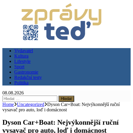
Vydavatel
Kultura
Lifestyle
Sport
Gastronomie
Redakční testy
Politika
08.08.2026
Vyhledávání
Home
Uncategorized
Dyson Car+Boat: Nejvýkonnější ruční
vysavač pro auto, loď i domácnost
Dyson Car+Boat: Nejvýkonnější ruční
vysavač pro auto, loď i domácnost