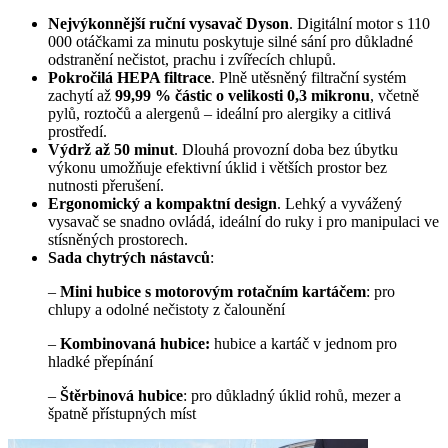
Nejvýkonnější ruční vysavač Dyson
. Digitální motor s 110
000 otáčkami za minutu poskytuje silné sání pro důkladné
odstranění nečistot, prachu i zvířecích chlupů.
Pokročilá HEPA filtrace
. Plně utěsněný filtrační systém
zachytí až
99,99 % částic o velikosti 0,3 mikronu
, včetně
pylů, roztočů a alergenů – ideální pro alergiky a citlivá
prostředí.
Výdrž až 50 minut
. Dlouhá provozní doba bez úbytku
výkonu umožňuje efektivní úklid i větších prostor bez
nutnosti přerušení.
Ergonomický a kompaktní design
. Lehký a vyvážený
vysavač se snadno ovládá, ideální do ruky i pro manipulaci ve
stísněných prostorech.
Sada chytrých nástavců
:
–
Mini hubice s motorovým rotačním kartáčem
: pro
chlupy a odolné nečistoty z čalounění
–
Kombinovaná hubice:
hubice a kartáč v jednom pro
hladké přepínání
–
Štěrbinová hubice
: pro důkladný úklid rohů, mezer a
špatně přístupných míst