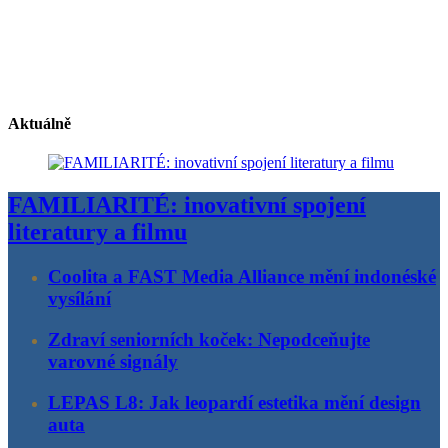
Aktuálně
FAMILIARITÉ: inovativní spojení
literatury a filmu
Coolita a FAST Media Alliance mění indonéské
vysílání
Zdraví seniorních koček: Nepodceňujte
varovné signály
LEPAS L8: Jak leopardí estetika mění design
auta