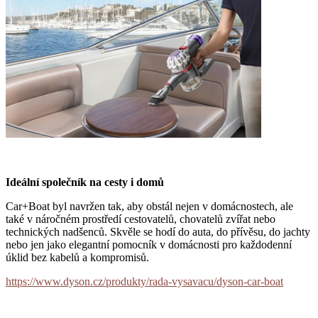
Ideální společník na cesty i domů
Car+Boat byl navržen tak, aby obstál nejen v domácnostech, ale
také v náročném prostředí cestovatelů, chovatelů zvířat nebo
technických nadšenců. Skvěle se hodí do auta, do přívěsu, do jachty
nebo jen jako elegantní pomocník v domácnosti pro každodenní
úklid bez kabelů a kompromisů.
https://www.dyson.cz/produkty/rada-vysavacu/dyson-car-boat