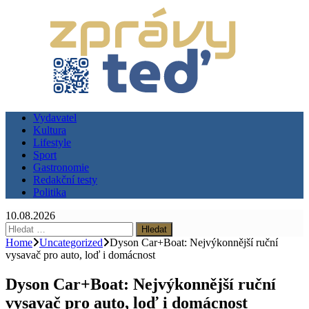
Vydavatel
Kultura
Lifestyle
Sport
Gastronomie
Redakční testy
Politika
10.08.2026
Vyhledávání
Home
Uncategorized
Dyson Car+Boat: Nejvýkonnější ruční
vysavač pro auto, loď i domácnost
Dyson Car+Boat: Nejvýkonnější ruční
vysavač pro auto, loď i domácnost