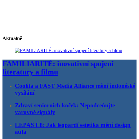
Aktuálně
FAMILIARITÉ: inovativní spojení
literatury a filmu
Coolita a FAST Media Alliance mění indonéské
vysílání
Zdraví seniorních koček: Nepodceňujte
varovné signály
LEPAS L8: Jak leopardí estetika mění design
auta