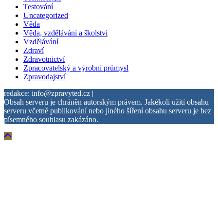
Testování
Uncategorized
Věda
Věda, vzdělávání a školství
Vzdělávání
Zdraví
Zdravotnictví
Zpracovatelský a výrobní průmysl
Zpravodajství
redakce: info@zpravyted.cz |
Obsah serveru je chráněn autorským právem. Jakékoli užití obsahu
serveru včetně publikování nebo jiného šíření obsahu serveru je bez
písemného souhlasu zakázáno.