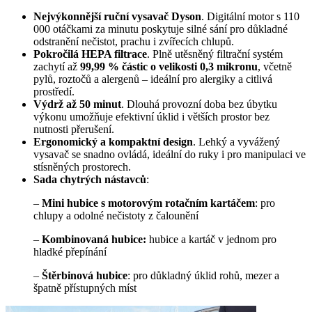
Nejvýkonnější ruční vysavač Dyson
. Digitální motor s 110
000 otáčkami za minutu poskytuje silné sání pro důkladné
odstranění nečistot, prachu i zvířecích chlupů.
Pokročilá HEPA filtrace
. Plně utěsněný filtrační systém
zachytí až
99,99 % částic o velikosti 0,3 mikronu
, včetně
pylů, roztočů a alergenů – ideální pro alergiky a citlivá
prostředí.
Výdrž až 50 minut
. Dlouhá provozní doba bez úbytku
výkonu umožňuje efektivní úklid i větších prostor bez
nutnosti přerušení.
Ergonomický a kompaktní design
. Lehký a vyvážený
vysavač se snadno ovládá, ideální do ruky i pro manipulaci ve
stísněných prostorech.
Sada chytrých nástavců
:
–
Mini hubice s motorovým rotačním kartáčem
: pro
chlupy a odolné nečistoty z čalounění
–
Kombinovaná hubice:
hubice a kartáč v jednom pro
hladké přepínání
–
Štěrbinová hubice
: pro důkladný úklid rohů, mezer a
špatně přístupných míst