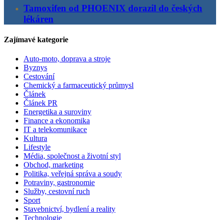
Tamoxifen od PHOENIX dorazil do českých
lékáren
Zajímavé kategorie
Auto-moto, doprava a stroje
Byznys
Cestování
Chemický a farmaceutický průmysl
Článek
Článek PR
Energetika a suroviny
Finance a ekonomika
IT a telekomunikace
Kultura
Lifestyle
Média, společnost a životní styl
Obchod, marketing
Politika, veřejná správa a soudy
Potraviny, gastronomie
Služby, cestovní ruch
Sport
Stavebnictví, bydlení a reality
Technologie