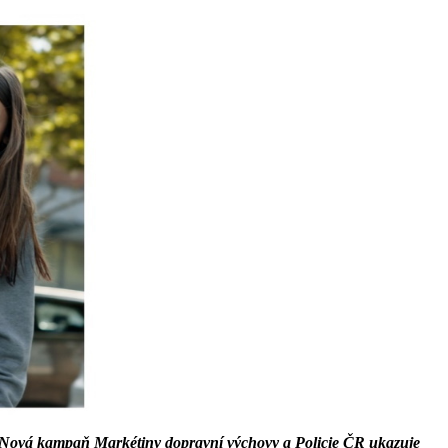
 Nová kampaň Markétiny dopravní výchovy a Policie ČR ukazuje