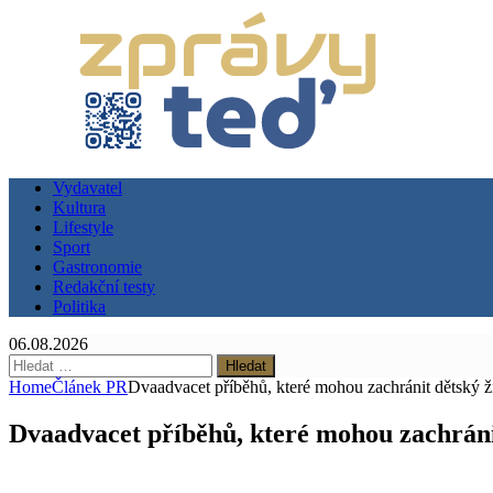
Vydavatel
Kultura
Lifestyle
Sport
Gastronomie
Redakční testy
Politika
06.08.2026
Vyhledávání
Home
Článek PR
Dvaadvacet příběhů, které mohou zachránit dětský
Dvaadvacet příběhů, které mohou zachrán