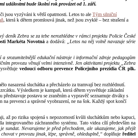
i událostmi bude školní rok provázet od 1. září.
či jsou vyzýváni k větší opatrnosti. Letos to ale
Tým silniční
aň
, která k dětem promlouvá jinak, než jsou zvyklé – bez strašení a
ý deník Zebra se za tebe nerozhlédne v rámci projektu Policie České
osti Markéta Novotná
a dodává:
„Letos na něj volně navazuje série
í a srozumitelnější edukační nástroje i informační zdroje pedagogům
ičním provozu věnují velmi intenzivně. Jen aktivitami projektu „Zebra
ysvětluje
vedoucí odboru prevence Policejního prezidia ČR plk.
mělo nasazená sluchátka a přecházelo za tramvají bez rozhlédnutí.
 zrcátku. Výsledkem je kampaň, která dětem vysvětluje základní
ku představuje postavu se zraněním a vypravěč seznamuje diváky s
den na prevenci a správné vyobrazení, ne na šok. Každý spot končí
ji, až po rizika spojená s nepozorností kvůli sluchátkům nebo kapuci,
dla integrovaného záchranného systému. Tato videa cílí především na
je sundat. Nevarujeme je před přechodem, ale ukazujeme, jak přejít
chovat v provozu jinak, lépe, správně, ohleduplně,“
doplňuje
ředitel