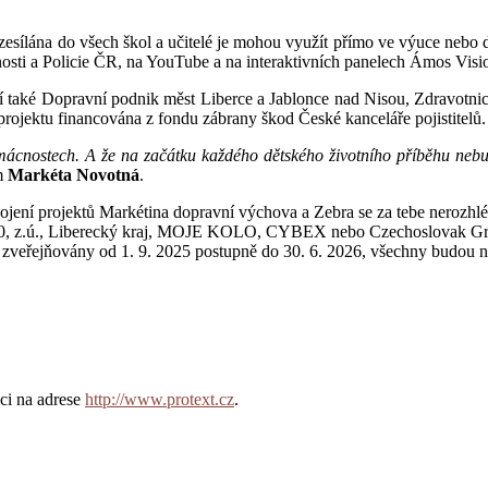
ozesílána do všech škol a učitelé je mohou využít přímo ve výuce neb
osti a Policie ČR, na YouTube a na interaktivních panelech Ámos Vision
í také Dopravní podnik měst Liberce a Jablonce nad Nisou, Zdravotnic
rojektu financována z fondu zábrany škod České kanceláře pojistitelů.
mácnostech. A že na začátku každého dětského životního příběhu nebu
m
Markéta Novotná
.
ojení projektů Markétina dopravní výchova a Zebra se za tebe nerozhl
IZE 0, z.ú., Liberecký kraj, MOJE KOLO, CYBEX nebo Czechoslovak Gr
 zveřejňovány od 1. 9. 2025 postupně do 30. 6. 2026, všechny budou n
ci na adrese
http://www.protext.cz
.