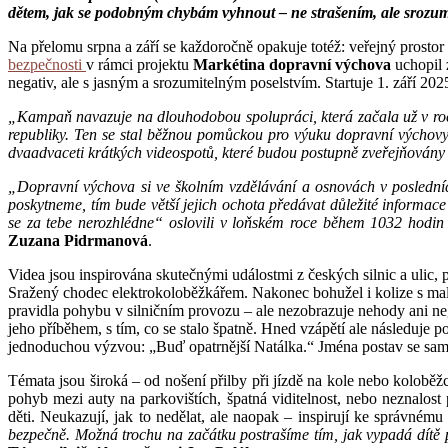
dětem, jak se podobným chybám vyhnout – ne strašením, ale srozumit
Na přelomu srpna a září se každoročně opakuje totéž: veřejný prostor za
bezpečnosti
v rámci projektu
Markétina dopravní výchova
uchopil 
negativ, ale s jasným a srozumitelným poselstvím. Startuje 1. září 202
„Kampaň navazuje na dlouhodobou spolupráci, která začala už v roce
republiky. Ten se stal běžnou pomůckou pro výuku dopravní výchovy
dvaadvaceti krátkých videospotů, které budou postupně zveřejňovány p
„Dopravní výchova si ve školním vzdělávání a osnovách v posledních
poskytneme, tím bude větší jejich ochota předávat důležité informace
se za tebe nerozhlédne“ oslovili v loňském roce během 1032 hodin 
Zuzana Pidrmanová
.
Videa jsou inspirována skutečnými událostmi z českých silnic a ulic, 
Sražený chodec elektrokoloběžkářem. Nakonec bohužel i kolize s malý
pravidla pohybu v silničním provozu – ale nezobrazuje nehody ani ne
jeho příběhem, s tím, co se stalo špatně. Hned vzápětí ale následuje 
jednoduchou výzvou: „Buď opatrnější Natálka.“ Jména postav se sam
Témata jsou široká – od nošení přilby při jízdě na kole nebo koloběž
pohyb mezi auty na parkovištích, špatná viditelnost, nebo neznalos
děti. Neukazují, jak to nedělat, ale naopak – inspirují ke správnému
bezpečně. Možná trochu na začátku postrašíme tím, jak vypadá dítě 