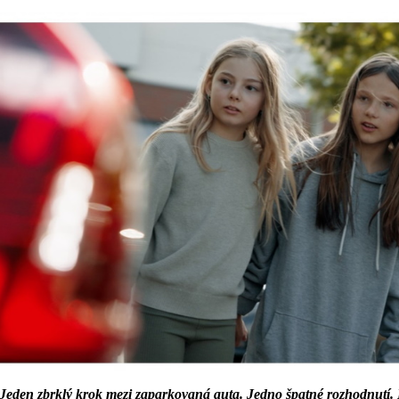
den zbrklý krok mezi zaparkovaná auta. Jedno špatné rozhodnutí.