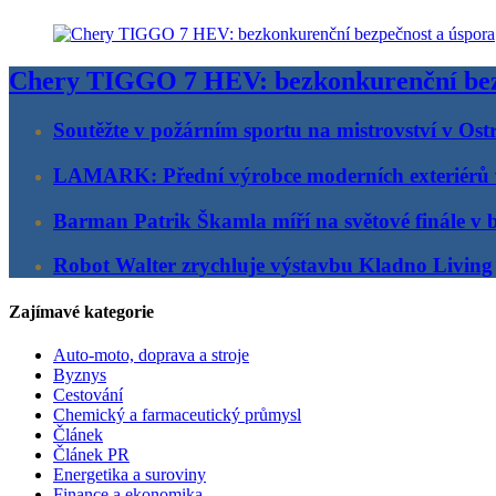
Chery TIGGO 7 HEV: bezkonkurenční bez
Soutěžte v požárním sportu na mistrovství v Ost
LAMARK: Přední výrobce moderních exteriérů
Barman Patrik Škamla míří na světové finále v 
Robot Walter zrychluje výstavbu Kladno Living
Zajímavé kategorie
Auto-moto, doprava a stroje
Byznys
Cestování
Chemický a farmaceutický průmysl
Článek
Článek PR
Energetika a suroviny
Finance a ekonomika