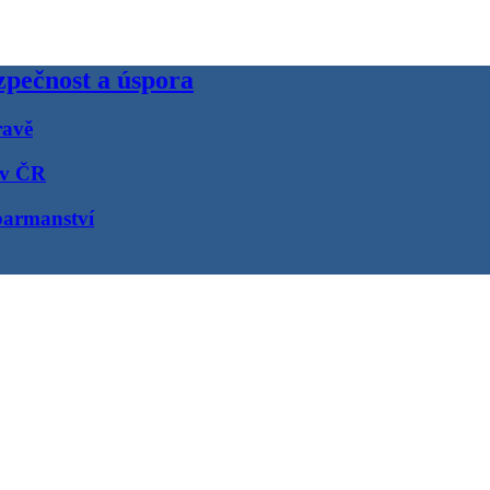
pečnost a úspora
ravě
 v ČR
barmanství