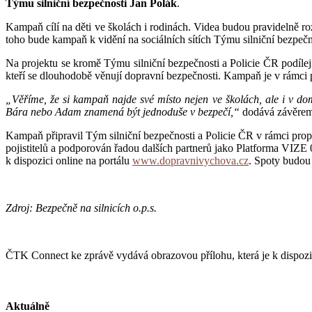
Týmu silniční bezpečnosti Jan Polák
.
Kampaň cílí na děti ve školách i rodinách. Videa budou pravidelně r
toho bude kampaň k vidění na sociálních sítích Týmu silniční bezpečn
Na projektu se kromě Týmu silniční bezpečnosti a Policie ČR podílej
kteří se dlouhodobě věnují dopravní bezpečnosti. Kampaň je v rámci p
„Věříme, že si kampaň najde své místo nejen ve školách, ale i v do
Bára nebo Adam znamená být jednoduše v bezpečí,“
dodává závěre
Kampaň připravil Tým silniční bezpečnosti a Policie ČR v rámci prop
pojistitelů a podporován řadou dalších partnerů jako Platforma V
k dispozici online na portálu
www.dopravnivychova.cz
. Spoty budou
Zdroj: Bezpečně na silnicích o.p.s.
ČTK Connect ke zprávě vydává obrazovou přílohu, která je k dispozi
Aktuálně