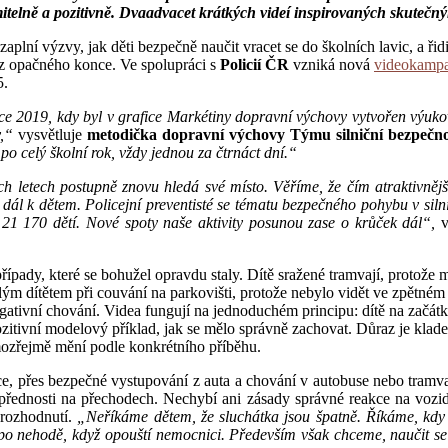
elně a pozitivně. Dvaadvacet krátkých videí inspirovaných skutečným
plní výzvy, jak děti bezpečně naučit vracet se do školních lavic, a řidi
z opačného konce. Ve spolupráci s
Policií ČR
vzniká nová
videokamp
5.
 2019, kdy byl v grafice Markétiny dopravní výchovy vytvořen výukov
,“
vysvětluje
metodička dopravní výchovy Týmu silniční bezpečn
o celý školní rok, vždy jednou za čtrnáct dní.“
 letech postupně znovu hledá své místo. Věříme, že čím atraktivnějš
 dál k dětem. Policejní preventisté se tématu bezpečného pohybu v siln
21 170 dětí. Nové spoty naše aktivity posunou zase o krůček dál“,
v
případy, které se bohužel opravdu staly. Dítě sražené tramvají, protože 
m dítětem při couvání na parkovišti, protože nebylo vidět ve zpětném
gativní chování. Videa fungují na jednoduchém principu: dítě na začát
pozitivní modelový příklad, jak se mělo správně zachovat. Důraz je kla
ozřejmě mění podle konkrétního příběhu.
ce, přes bezpečné vystupování z auta a chování v autobuse nebo tramva
t přednosti na přechodech. Nechybí ani zásady správné reakce na vozi
 rozhodnutí.
„Neříkáme dětem, že sluchátka jsou špatně. Říkáme, kdy 
po nehodě, když opouští nemocnici. Především však chceme, naučit se 