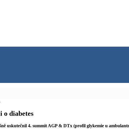
s
i o diabetes
šně uskutečnil 4. summit AGP & DTx (profil glykemie u ambulantní