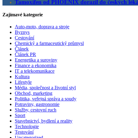
Tamoxifen od PHOENIX dorazil do českých lék
Zajímavé kategorie
Auto-moto, doprava a stroje
Byznys
Cestování
Chemický a farmaceutický průmysl
Článek
Článek PR
Energetika a suroviny
Finance a ekonomika
IT a telekomunikace
Kultura
Lifestyle
Média, společnost a životní styl
Obchod, marketing
Politika, veřejná správa a soudy
Potraviny, gastronomie
Služby, cestovní ruch
Sport
Stavebnictví, bydlení a reality
Technologie
Testování
Uncategorized