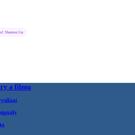
rof. Shannon Lin
ry a filmu
ysílání
signály
ta