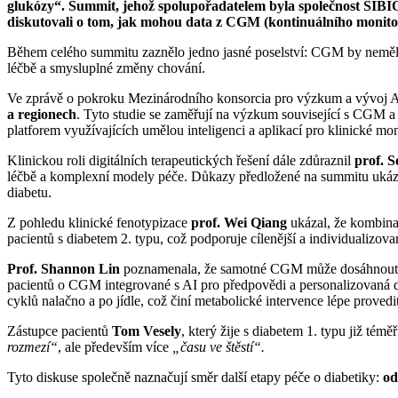
glukózy“. Summit, jehož spolupořadatelem byla společnost SIB
diskutovali o tom, jak mohou data z CGM (kontinuálního monitor
Během celého summitu zaznělo jedno jasné poselství: CGM by nemělo 
léčbě a smysluplné změny chování.
Ve zprávě o pokroku Mezinárodního konsorcia pro výzkum a vývo
a regionech
. Tyto studie se zaměřují na výzkum související s CGM 
platforem využívajících umělou inteligenci a aplikací pro klinické mo
Klinickou roli digitálních terapeutických řešení dále zdůraznil
prof. 
léčbě a komplexní modely péče. Důkazy předložené na summitu ukáz
diabetu.
Z pohledu klinické fenotypizace
prof. Wei Qiang
ukázal, že kombina
pacientů s diabetem 2. typu, což podporuje cílenější a individualizovan
Prof. Shannon Lin
poznamenala, že samotné CGM může dosáhnout stabi
pacientů o CGM integrované s AI pro předpovědi a personalizovaná 
cyklů nalačno a po jídle, což činí metabolické intervence lépe provedi
Zástupce pacientů
Tom Vesely
, který žije s diabetem 1. typu již té
rozmezí“
, ale především více
„času ve štěstí“.
Tyto diskuse společně naznačují směr další etapy péče o diabetiky:
od