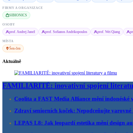
FIRMY A ORGANIZACE
SIBIONICS
OSOBY
prof. Andrej Janež
prof. Sofianos Andrikopoulos
prof. Wei Qiang
p
MÍSTA
Šen-čen
Aktuálně
FAMILIARITÉ: inovativní spojení literatu
Coolita a FAST Media Alliance mění indonéské v
Zdraví seniorních koček: Nepodceňujte varovné 
LEPAS L8: Jak leopardí estetika mění design au