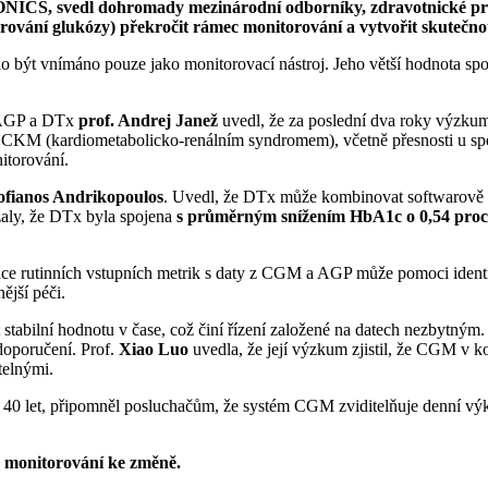
IONICS, svedl dohromady mezinárodní odborníky, zdravotnické pr
ování glukózy) překročit rámec monitorování a vytvořit skutečno
být vnímáno pouze jako monitorovací nástroj. Jeho větší hodnota spoč
j AGP a DTx
prof. Andrej Janež
uvedl, že za poslední dva roky výzku
a CKM (kardiometabolicko-renálním syndromem), včetně přesnosti u sp
nitorování.
Sofianos Andrikopoulos
. Uvedl, že DTx může kombinovat softwarově říz
aly, že DTx byla spojena
s průměrným snížením HbA1c o 0,54 proc
ce rutinních vstupních metrik s daty z CGM a AGP může pomoci identif
ější péči.
lní hodnotu v čase, což činí řízení založené na datech nezbytným. St
doporučení. Prof.
Xiao Luo
uvedla, že její výzkum zjistil, že CGM 
telnými.
měř 40 let, připomněl posluchačům, že systém CGM zviditelňuje denní vý
 monitorování ke změně.