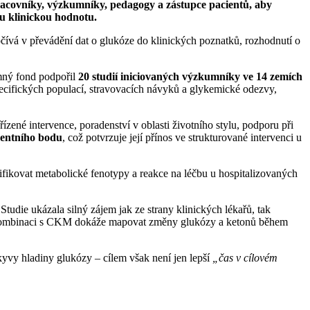
acovníky, výzkumníky, pedagogy a zástupce pacientů, aby
u klinickou hodnotu.
ívá v převádění dat o glukóze do klinických poznatků, rozhodnutí o
mný fond podpořil
20 studií iniciovaných výzkumníky ve 14 zemích
ecifických populací, stravovacích návyků a glykemické odezvy,
ené intervence, poradenství v oblasti životního stylu, podporu při
entního bodu
, což potvrzuje její přínos ve strukturované intervenci u
ikovat metabolické fenotypy a reakce na léčbu u hospitalizovaných
udie ukázala silný zájem jak ze strany klinických lékařů, tak
v kombinaci s CKM dokáže mapovat změny glukózy a ketonů během
kyvy hladiny glukózy – cílem však není jen lepší
„čas v cílovém