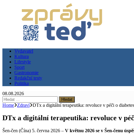
Vydavatel
Kultura
Lifestyle
Sport
Gastronomie
Redakční testy
Politika
08.08.2026
Vyhledávání
Home
Zdraví
DTx a digitální terapeutika: revoluce v péči o diabete
DTx a digitální terapeutika: revoluce v péč
Šen-čen (Čína) 5. června 2026 –
V květnu 2026 se v Šen-čenu úspě