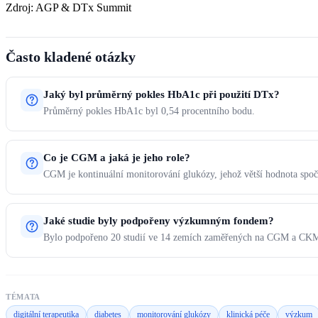
Zdroj: AGP & DTx Summit
Často kladené otázky
Jaký byl průměrný pokles HbA1c při použití DTx?
Průměrný pokles HbA1c byl 0,54 procentního bodu.
Co je CGM a jaká je jeho role?
CGM je kontinuální monitorování glukózy, jehož větší hodnota spoč
Jaké studie byly podpořeny výzkumným fondem?
Bylo podpořeno 20 studií ve 14 zemích zaměřených na CGM a CK
TÉMATA
digitální terapeutika
diabetes
monitorování glukózy
klinická péče
výzkum