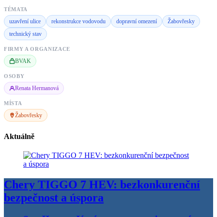
TÉMATA
uzavření ulice
rekonstrukce vodovodu
dopravní omezení
Žabovřesky
technický stav
FIRMY A ORGANIZACE
BVAK
OSOBY
Renata Hermanová
MÍSTA
Žabovřesky
Aktuálně
Chery TIGGO 7 HEV: bezkonkurenční
bezpečnost a úspora