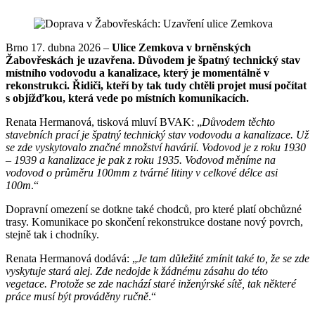
Brno 17. dubna 2026 –
Ulice Zemkova v brněnských
Žabovřeskách je uzavřena. Důvodem je špatný technický stav
místního vodovodu a kanalizace, který je momentálně v
rekonstrukci. Řidiči, kteří by tak tudy chtěli projet musí počítat
s objížďkou, která vede po místních komunikacích.
Renata Hermanová, tisková mluví BVAK: „
Důvodem těchto
stavebních prací je špatný technický stav vodovodu a kanalizace. Už
se zde vyskytovalo značné množství havárií. Vodovod je z roku 1930
– 1939 a kanalizace je pak z roku 1935. Vodovod měníme na
vodovod o průměru 100mm z tvárné litiny v celkové délce asi
100m
.“
Dopravní omezení se dotkne také chodců, pro které platí obchůzné
trasy. Komunikace po skončení rekonstrukce dostane nový povrch,
stejně tak i chodníky.
Renata Hermanová dodává: „
Je tam důležité zmínit také to, že se zde
vyskytuje stará alej. Zde nedojde k žádnému zásahu do této
vegetace. Protože se zde nachází staré inženýrské sítě, tak některé
práce musí být prováděny ručně
.“