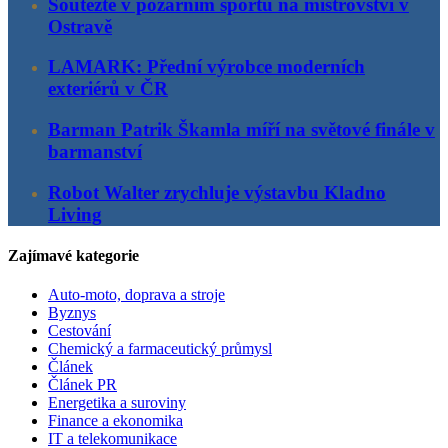
Soutěžte v požárním sportu na mistrovství v
Ostravě
LAMARK: Přední výrobce moderních
exteriérů v ČR
Barman Patrik Škamla míří na světové finále v
barmanství
Robot Walter zrychluje výstavbu Kladno
Living
Zajímavé kategorie
Auto-moto, doprava a stroje
Byznys
Cestování
Chemický a farmaceutický průmysl
Článek
Článek PR
Energetika a suroviny
Finance a ekonomika
IT a telekomunikace