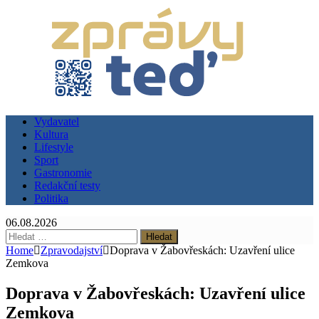
Vydavatel
Kultura
Lifestyle
Sport
Gastronomie
Redakční testy
Politika
06.08.2026
Vyhledávání
Home
Zpravodajství
Doprava v Žabovřeskách: Uzavření ulice
Zemkova
Doprava v Žabovřeskách: Uzavření ulice
Zemkova