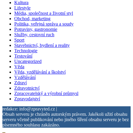
Kultura
Lifestyle
Média, společnost a životní styl
Obchod, marketing
Politika, veřejná správa a soudy
Potraviny, gastronomie
Služby, cestovní ruch
Sport
Stavebnictví, bydlení a reality
Technologie
Testování
Uncategorized
Věda
Věda, vzdělávání a školství
Vzdělávání
Zdraví
Zdravotnictví
Zpracovatelský a výrobní průmysl
Zpravodajství
redakce: info@zpravyted.cz |
Obsah serveru je chráněn autorským právem. Jakékoli užití obsahu
serveru včetně publikování nebo jiného šíření obsahu serveru je bez
písemného souhlasu zakázáno.