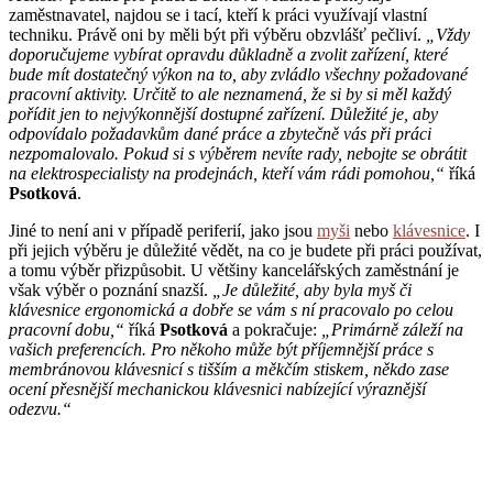
zaměstnavatel, najdou se i tací, kteří k práci využívají vlastní
techniku. Právě oni by měli být při výběru obzvlášť pečliví.
„Vždy
doporučujeme vybírat opravdu důkladně a zvolit zařízení, které
bude mít dostatečný výkon na to, aby zvládlo všechny požadované
pracovní aktivity. Určitě to ale neznamená, že si by si měl každý
pořídit jen to nejvýkonnější dostupné zařízení. Důležité je, aby
odpovídalo požadavkům dané práce a zbytečně vás při práci
nezpomalovalo. Pokud si s výběrem nevíte rady, nebojte se obrátit
na elektrospecialisty na prodejnách, kteří vám rádi pomohou,“
říká
Psotková
.
Jiné to není ani v případě periferií, jako jsou
myši
nebo
klávesnice
. I
při jejich výběru je důležité vědět, na co je budete při práci používat,
a tomu výběr přizpůsobit. U většiny kancelářských zaměstnání je
však výběr o poznání snazší.
„Je důležité, aby byla myš či
klávesnice ergonomická a dobře se vám s ní pracovalo po celou
pracovní dobu,“
říká
Psotková
a pokračuje:
„Primárně záleží na
vašich preferencích. Pro někoho může být příjemnější práce s
membránovou klávesnicí s tišším a měkčím stiskem, někdo zase
ocení přesnější mechanickou klávesnici nabízející výraznější
odezvu.“