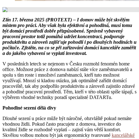
Zlín 17. března 2025 (PROTEXT) – I domov může být skvělým
místem pro práci. Aby však byla efektivní a pohodlná, musí tomu
být domácí prostředí dobře přizpůsobené. Správně vybavený
pracovní prostor totiž pomáhá udržet koncentraci, podporuje
produktivitu a zároveň zajišťuje pohodlí i po dlouhých hodinách u
počítače. Zjistěte, na co se při zařizování domácí kanceláře zaměřit
a do jakého vybavení se vyplatí investovat.
V posledních letech se nejenom v Česku rozmohl fenomén home
office. Možnost práce z domova nabízí stále více zaměstnavatelů a
spolu s tím roste i množství zaměstnanců, kteří tuto možnost
využívají. Mnozí si kladou otázku, jak optimálně zařídit domácí
pracoviště, tak aby podpořilo produktivitu a zároveň zajistilo zdravé
a pohodlné pracovní prostředí. Těm, kteří v této oblasti spíše tápají, s
výběrem vhodné techniky poradí specialisté DATARTu.
Pohodlné sezení dělá divy
Dlouhé sezení u práce může být náročné, obzvláště pokud nemáte
vhodnou židli. Pokud často pracujete z domova, investice do
kvalitní židle se rozhodně vyplatí – zajistí vám větší komfort.
Skvělou volbou mohou být jak ergonomicky tvarované
kancelářské