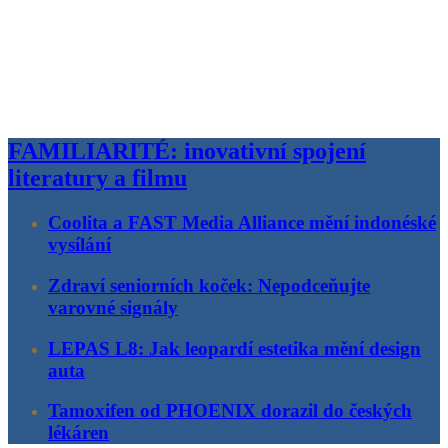
FAMILIARITÉ: inovativní spojení
literatury a filmu
Coolita a FAST Media Alliance mění indonéské
vysílání
Zdraví seniorních koček: Nepodceňujte
varovné signály
LEPAS L8: Jak leopardí estetika mění design
auta
Tamoxifen od PHOENIX dorazil do českých
lékáren