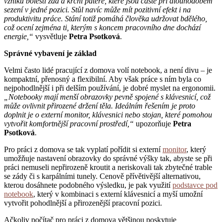
vzniku bolestí zad a krční páteře, které jsou časté při dlouhodobém
sezení v jedné pozici. Stůl navíc může mít pozitivní efekt i na
produktivitu práce. Stání totiž pomáhá člověka udržovat bdělého,
což ocení zejména ti, kterým s koncem pracovního dne dochází
energie,“
vysvětluje
Petra Psotková
.
Správné vybavení je základ
Velmi často lidé pracující z domova volí notebook, a není divu – je
kompaktní, přenosný a flexibilní. Aby však práce s ním byla co
nejpohodlnější i při delším používání, je dobré myslet na ergonomii.
„Notebooky mají menší obrazovky pevně spojené s klávesnicí, což
může ovlivnit přirozené držení těla. Ideálním řešením je proto
doplnit je o externí monitor, klávesnici nebo stojan, které pomohou
vytvořit komfortnější pracovní prostředí,“
upozorňuje
Petra
Psotková
.
Pro práci z domova se tak vyplatí pořídit si externí
monitor
, který
umožňuje nastavení obrazovky do správné výšky tak, abyste se při
práci nemuseli nepřirozeně kroutit a neriskovali tak zbytečné trable
se zády či s karpálními tunely. Cenově přívětivější alternativou,
kterou dosáhnete podobného výsledku, je pak využití
podstavce pod
notebook
, který v kombinaci s externí klávesnicí a myší umožní
vytvořit pohodlnější a přirozenější pracovní pozici.
Ačkoliv počítač pro práci z domova většinou poskytuje