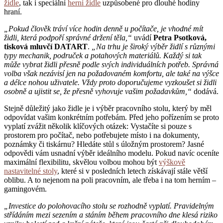
židle
, tak i speciální
herní židle
uzpůsobené pro dlouhé hodiny
hraní.
„Pokud člověk tráví více hodin denně u počítače, je vhodné mít
židli, která podpoří správné držení těla,“
uvádí
Petra Psotková,
tisková mluvčí DATART
.
„Na trhu je široký výběr židlí s různými
typy mechanik, područek a potahových materiálů. Každý si tak
může vybrat židli přesně podle svých individuálních potřeb. Správná
volba však nezávisí jen na požadovaném komfortu, ale také na výšce
a délce nohou uživatele. Vždy proto doporučujeme vyzkoušet si židli
osobně a ujistit se, že přesně vyhovuje vašim požadavkům,“
dodává.
Stejně důležitý jako židle je i výběr pracovního stolu, který by měl
odpovídat vašim konkrétním potřebám. Před jeho pořízením se proto
vyplatí zvážit několik klíčových otázek: Vystačíte si pouze s
prostorem pro počítač, nebo potřebujete místo i na dokumenty,
poznámky či tiskárnu? Hledáte stůl s úložným prostorem? Jasné
odpovědi vám usnadní výběr ideálního modelu. Pokud navíc oceníte
maximální flexibilitu, skvělou volbou mohou být
výškově
nastavitelné stoly
, které si v posledních letech získávají stále větší
oblibu. A to nejenom na poli pracovním, ale třeba i na tom herním –
gamingovém.
„Investice do polohovacího stolu se rozhodně vyplatí. Pravidelným
střídáním mezi sezením a stáním během pracovního dne klesá riziko