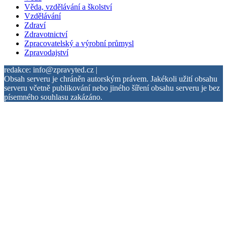
Věda, vzdělávání a školství
Vzdělávání
Zdraví
Zdravotnictví
Zpracovatelský a výrobní průmysl
Zpravodajství
redakce: info@zpravyted.cz |
Obsah serveru je chráněn autorským právem. Jakékoli užití obsahu
serveru včetně publikování nebo jiného šíření obsahu serveru je bez
písemného souhlasu zakázáno.