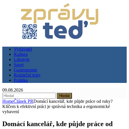
Vydavatel
Kultura
Lifestyle
Sport
Gastronomie
Redakční testy
Politika
09.08.2026
Vyhledávání
Home
Článek PR
Domácí kancelář, kde půjde práce od ruky?
Klíčem k efektivní práci je správná technika a ergonomické
vybavení
Domácí kancelář, kde půjde práce od