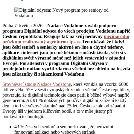
Praha 7. května 2026 –
Nadace Vodafone zavádí podporu
programu Digitální odysea do všech prodejen Vodafonu napříč
Českou republikou. Reaguje tak na svůj nedávný
mezinárodní
průzkum realizovaný agenturou Ipsos
. Ten ukázal, že i když
jsou čeští senioři a seniorky aktivně on-line a chytré telefony,
aplikace i internet jsou pro ně běžnou součástí života, věří si v
digitálním světě výrazně méně než jejich vrstevníci v západní
Evropě. Poradenství v programu Digitální Odysea v
prodejnách můžou využít zdarma všichni bez ohledu na to, zda
jsou zákazníky či zákaznicemi Vodafonu.
Srovnávací studie Nadace Vodafone
, která vznikla na vzorku 6000
lidí ve věku 55+ v šesti evropských zemích včetně České republiky,
potvrzuje, že digitální technologie dnes patří k běžné výbavě napříč
generacemi. Až 91 % dotázaných používá digitální zařízení každý
den, a to i ve věkové skupině nad 75 let. Česko se ale od západní
Evropy liší v jednom klíčovém bodě, a to v míře jistoty při
používání technologií:
43 % českých seniorů a seniorek uvádí, že nerozumí
fungování aplikací nebo webových stránek,