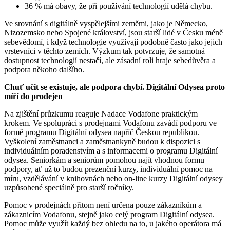
36 % má obavy, že při používání technologií udělá chybu.
Ve srovnání s digitálně vyspělejšími zeměmi, jako je Německo,
Nizozemsko nebo Spojené království, jsou starší lidé v Česku méně
sebevědomí, i když technologie využívají podobně často jako jejich
vrstevníci v těchto zemích. Výzkum tak potvrzuje, že samotná
dostupnost technologií nestačí, ale zásadní roli hraje sebedůvěra a
podpora někoho dalšího.
Chuť učit se existuje, ale podpora chybí. Digitální Odysea proto
míří do prodejen
Na zjištění průzkumu reaguje Nadace Vodafone praktickým
krokem. Ve spolupráci s prodejnami Vodafonu zavádí podporu ve
formě programu Digitální odysea napříč Českou republikou.
Vyškolení zaměstnanci a zaměstnankyně budou k dispozici s
individuálním poradenstvím a s informacemi o programu Digitální
odysea. Seniorkám a seniorům pomohou najít vhodnou formu
podpory, ať už to budou prezenční kurzy, individuální pomoc na
míru, vzdělávání v knihovnách nebo on-line kurzy Digitální odysey
uzpůsobené speciálně pro starší ročníky.
Pomoc v prodejnách přitom není určena pouze zákazníkům a
zákaznicím Vodafonu, stejně jako celý program Digitální odysea.
Pomoc může využít každý bez ohledu na to, u jakého operátora má