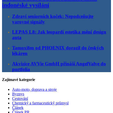
indonéské vysílání
Zdraví seniorních koček: Nepodceňujte
varovné signály
LEPAS L8: Jak leopardí estetika mění design
auta
Tamoxifen od PHOENIX dorazil do českých
lékáren
Akvizice AVVie GmbH přináší AngelValve do
portfolia
Zajímavé kategorie
Auto-moto, doprava a stroje
Byznys
Cestování
Chemický a farmaceutický průmysl
Článek
Článek PR