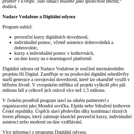
průměr v Evropě. Tuto situaci musíme jako společnost změnit
,“
dodává.
Nadace Vodafone a Digitální odysea
Program nabízí:
prezenční kurzy digitálních dovedností,
individuální pomoc, včetně asistence dobrovolníků a
dobrovolnic,
kurzy a individuální pomoc v knihovnách,
on-line kurzy na e‑learningové platformě.
Digitální odysea od Nadace Vodafone je součástí mezinárodního
projektu Hi Digital. Zaměřuje se na posilování digitální sebedůvěry
starší generace a osvojování dovedností, které lze okamžitě využít v
běžném životě. V evropském měřítku už projekt vyškolil přes půl
milionu lidí a celkově jich oslovil více než 1,5 milionu.
V českém prostředí program staví na silném partnerství s
organizacemi jako Moudrá sovička, Elpida nebo Sdružení knihoven
České republiky. Úspěch slaví především díky kombinaci různých
forem přístupu, který zahrnuje klasické prezenční kurzy, individuální
asistenci nebo moderní on-line vzdělávání.
Více informací o programu Digitální odysea: