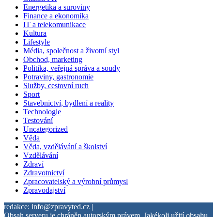
Energetika a suroviny
Finance a ekonomika
IT a telekomunikace
Kultura
Lifestyle
Média, společnost a životní styl
Obchod, marketing
Politika, veřejná správa a soudy
Potraviny, gastronomie
Služby, cestovní ruch
Sport
Stavebnictví, bydlení a reality
Technologie
Testování
Uncategorized
Věda
Věda, vzdělávání a školství
Vzdělávání
Zdraví
Zdravotnictví
Zpracovatelský a výrobní průmysl
Zpravodajství
redakce: info@zpravyted.cz |
Obsah serveru je chráněn autorským právem. Jakékoli užití obsahu