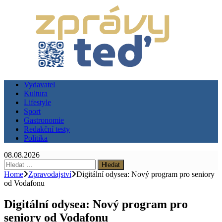
Vydavatel
Kultura
Lifestyle
Sport
Gastronomie
Redakční testy
Politika
08.08.2026
Vyhledávání
Home
Zpravodajství
Digitální odysea: Nový program pro seniory
od Vodafonu
Digitální odysea: Nový program pro
seniory od Vodafonu