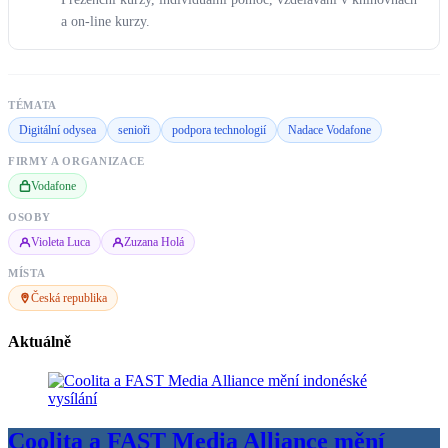
a on-line kurzy.
TÉMATA
Digitální odysea
senioři
podpora technologií
Nadace Vodafone
FIRMY A ORGANIZACE
Vodafone
OSOBY
Violeta Luca
Zuzana Holá
MÍSTA
Česká republika
Aktuálně
Coolita a FAST Media Alliance mění