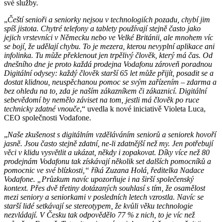
své služby.
„
Čeští senioři a seniorky nejsou v technologiích pozadu, chybí jim
spíš jistota. Chytré telefony a tablety používají stejně často jako
jejich vrstevníci v Německu nebo ve Velké Británii, ale mnohem víc
se bojí, že udělají chybu. To je mezera, kterou nevyplní aplikace ani
infolinka. Tu může překlenout jen trpělivý člověk, který má čas. Od
dnešního dne je proto každá prodejna Vodafonu zároveň poradnou
Digitální odysey: každý člověk starší 65 let může přijít, posadit se a
dostat klidnou, neuspěchanou pomoc se svým zařízením – zdarma a
bez ohledu na to, zda je naším zákazníkem či zákaznicí. Digitální
sebevědomí by nemělo záviset na tom, jestli má člověk po ruce
technicky zdatné vnouče
,“ uvedla k nové iniciativě Violeta Luca,
CEO společnosti Vodafone.
„
Naše zkušenost s digitálním vzděláváním seniorů a seniorek hovoří
jasně. Jsou často stejně zdatní, ne-li zdatnější než my. Jen potřebují
věci v klidu vysvětlit a ukázat, někdy i zopakovat. Díky více než 80
prodejnám Vodafonu tak získávají několik set dalších pomocníků a
pomocnic ve své blízkosti,“ říká Zuzana Holá, ředitelka Nadace
Vodafone. „Průzkum navíc upozorňuje i na širší společenský
kontext. Přes dvě třetiny dotázaných souhlasí s tím, že osamělost
mezi seniory a seniorkami v posledních letech vzrostla. Navíc se
starší lidé setkávají se stereotypem, že kvůli věku technologie
nezvládají. V Česku tak odpovědělo 77 % z nich, to je víc než