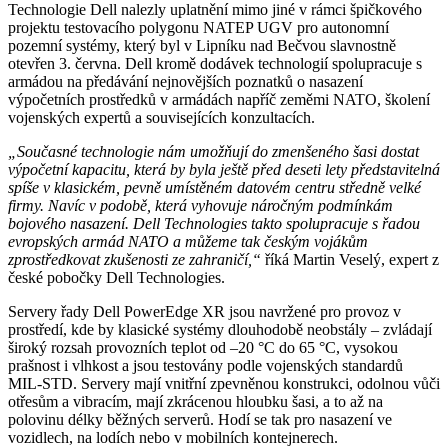
Technologie Dell nalezly uplatnění mimo jiné v rámci špičkového
projektu testovacího polygonu NATEP UGV pro autonomní
pozemní systémy, který byl v Lipníku nad Bečvou slavnostně
otevřen 3. června. Dell kromě dodávek technologií spolupracuje s
armádou na předávání nejnovějších poznatků o nasazení
výpočetních prostředků v armádách napříč zeměmi NATO, školení
vojenských expertů a souvisejících konzultacích.
„Současné technologie nám umožňují do zmenšeného šasi dostat
výpočetní kapacitu, která by byla ještě před deseti lety představitelná
spíše v klasickém, pevně umístěném datovém centru středně velké
firmy. Navíc v podobě, která vyhovuje náročným podmínkám
bojového nasazení. Dell Technologies takto spolupracuje s řadou
evropských armád NATO a můžeme tak českým vojákům
zprostředkovat zkušenosti ze zahraničí,“
říká Martin Veselý, expert z
české pobočky Dell Technologies.
Servery řady Dell PowerEdge XR jsou navržené pro provoz v
prostředí, kde by klasické systémy dlouhodobě neobstály – zvládají
široký rozsah provozních teplot od –20 °C do 65 °C, vysokou
prašnost i vlhkost a jsou testovány podle vojenských standardů
MIL-STD. Servery mají vnitřní zpevněnou konstrukci, odolnou vůči
otřesům a vibracím, mají zkrácenou hloubku šasi, a to až na
polovinu délky běžných serverů. Hodí se tak pro nasazení ve
vozidlech, na lodích nebo v mobilních kontejnerech.