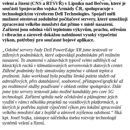
velení a řízení (CNS a RTSVŘ) v Lipníku nad Bečvou, které je
součástí Spojovacího vojska Armády ČR, spolupracuje s
technologickým výrobcem Dell Technologies. Spojaři měli
možnost otestovat zodolněné počítačové servery, které umožňují
zpracování velkého množství dat přímo v místě nasazení.
Zařízení jsou odolná vůči teplotním výkyvům, prachu, otřesům
i vibracím a zároveň dokážou nabídnout vysoký výpočetní
výkon, potřebný pro současné bojové aplikace.
„Odolné servery řady Dell PowerEdge XR jsme testovali ve
ztížených podmínkách, které odpovídají podmínkám při reálném
nasazení. To znamená v zástavbách typově velmi odlišných od
klasických racků v klimatizovaných serverovnách datových center.
Ztížené podmínky byly simulovány zejména v oblasti teplot a
prašnosti. Jako workload byla použita široká paleta služeb od
adresářových, přes databázové, souborové, přístupové/grafické až
po realtimové služby používané v oblasti online spolupráce. Dále
jsme tyto servery testovali jako možné kandidáty pro core 5G
technologií. Zařízení splnila naše očekávání a plánujeme jejich
využití v rámci několika projektů na vozidlových platformách, u
kterých je potřeba zajistit výpočetní výkon pro lokální zpracování
velkého množství dat z bojiště a zároveň zvýšenou odolnost.“
říká
kpt. Josef Sojka, zástupce náčelníka úseku rozvoje technologií
systémů velení a řízení.