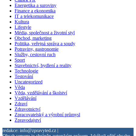
Energetika a suroviny
Finance a ekonomika
IT a telekomunikace
Kultura
Lifestyle
Média, společnost a životní styl
Obchod, marketing
Politika, veřejná správa a soudy
Potraviny, gastronomie
Služby, cestovní ruch
Sport
Stavebnictví, bydlení a reality
Technologie
Testování
Uncategorized
Věda
Věda, vzdělávání a školství
Vzdělávání
Zdraví
Zdravotnictví
Zpracovatelský a výrobní průmysl
Zpravodajství
redakce: info@zpravyted.cz |
Obsah serveru je chráněn autorským právem. Jakékoli užití obsahu