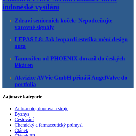
indonéské vysílání
Zdraví seniorních koček: Nepodceňujte
varovné signály
LEPAS L8: Jak leopardí estetika mění design
auta
Tamoxifen od PHOENIX dorazil do českých
lékáren
Akvizice AVVie GmbH přináší AngelValve do
portfolia
Zajímavé kategorie
Auto-moto, doprava a stroje
Byznys
Cestování
Chemický a farmaceutický průmysl
Článek
Článek PR