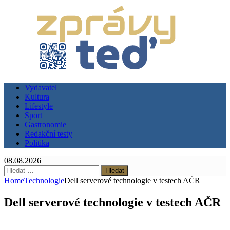
Vydavatel
Kultura
Lifestyle
Sport
Gastronomie
Redakční testy
Politika
08.08.2026
Vyhledávání
Home
Technologie
Dell serverové technologie v testech AČR
Dell serverové technologie v testech AČR