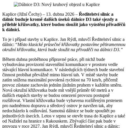
Kaplice (Jižní Čechy) – 13. dubna 2026 –
Ředitelství silnic a
dálnic buduje kromě dalších úseků dálnice D3 také sjezdy a
přilehlé křižovatky, které budou sloužit jako vyústění přivaděčů
k dálnici.
To je i případ stavby u Kaplice. Jan Rýdl, mluvčí Ředitelství silnic a
dálnic: “
Místo klasické průsečné křižovatky postavíme pětiramennou
okružní křižovatku, která bude sloužit na přivaděči na dálnici D3.”
Během dubna proběhnou přípravné práce, při nichž bude
vybudována provizorní staveništní komunikace v prostoru vedle
stávající hlavní komunikace. V následujících týdnech bude stavební
činnost probíhat převážně mimo hlavní tah. V místě stavby bude
zatím snížena maximální povolená rychlost na 70 km/h, přičemž
provoz zůstane zachován jedním jízdním pruhem v každém směru.
Nová okružní křižovatka bude mít vnější průměr 60 metrů a v
dalších etapách stavby se budou omezení provozu postupně
rozšiřovat. Vlastní křižovatka bude vybavena rozšířeným prstenem
pro nadměrnou dopravu a středový ostrov je navržen tak, aby
nedocházelo k oslňování. Samotná dálnice se bude spouštět po
jednotlivých úsecích. Letos v srpnu se otevře trasa do Kaplice a také
od Nažidel na hranice s Rakouskem. Zbývající část pak bude v
provozu v roce 2027. Jan Rýdl, mluvčí Ředitelství silnic a dálnic: