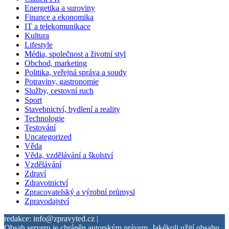
Energetika a suroviny
Finance a ekonomika
IT a telekomunikace
Kultura
Lifestyle
Média, společnost a životní styl
Obchod, marketing
Politika, veřejná správa a soudy
Potraviny, gastronomie
Služby, cestovní ruch
Sport
Stavebnictví, bydlení a reality
Technologie
Testování
Uncategorized
Věda
Věda, vzdělávání a školství
Vzdělávání
Zdraví
Zdravotnictví
Zpracovatelský a výrobní průmysl
Zpravodajství
redakce: info@zpravyted.cz |
Obsah serveru je chráněn autorským právem. Jakékoli užití obsahu