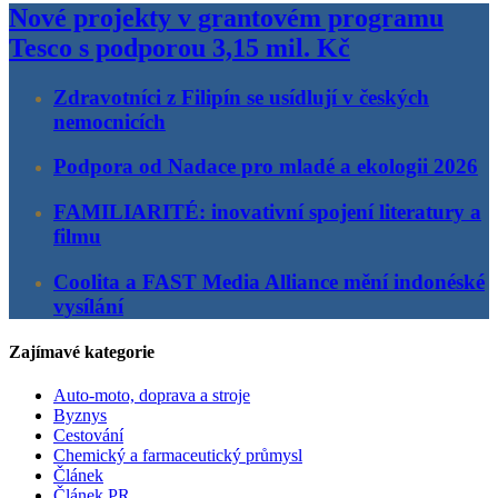
Nové projekty v grantovém programu
Tesco s podporou 3,15 mil. Kč
Zdravotníci z Filipín se usídlují v českých
nemocnicích
Podpora od Nadace pro mladé a ekologii 2026
FAMILIARITÉ: inovativní spojení literatury a
filmu
Coolita a FAST Media Alliance mění indonéské
vysílání
Zajímavé kategorie
Auto-moto, doprava a stroje
Byznys
Cestování
Chemický a farmaceutický průmysl
Článek
Článek PR