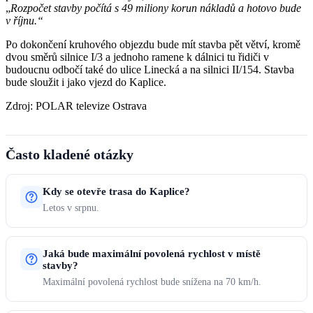
„
Rozpočet stavby počítá s 49 miliony korun nákladů a hotovo bude
v říjnu.“
Po dokončení kruhového objezdu bude mít stavba pět větví, kromě
dvou směrů silnice I/3 a jednoho ramene k dálnici tu řidiči v
budoucnu odbočí také do ulice Linecká a na silnici II/154. Stavba
bude sloužit i jako vjezd do Kaplice.
Zdroj: POLAR televize Ostrava
Často kladené otázky
Kdy se otevře trasa do Kaplice?
Letos v srpnu.
Jaká bude maximální povolená rychlost v místě
stavby?
Maximální povolená rychlost bude snížena na 70 km/h.