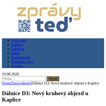
Vydavatel
Kultura
Lifestyle
Sport
Gastronomie
Redakční testy
Politika
10.08.2026
Vyhledávání
Home
Zpravodajství
Dálnice D3: Nový kruhový objezd u Kaplice
Dálnice D3: Nový kruhový objezd u
Kaplice