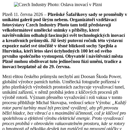
Plzeň 11. června 2026 –
Plzeňské Šafaříkovy sady se proměnily v
unikátní galerii pod širým nebem. Organizátoři vzdělávací
fotovýstavy Czech Industry Photo tam totiž představují
velkoformátové umělecké snímky s příběhy, které
návštěvníkům odhalují fascinující svět technologických inovací
a kreativních průmyslů. Již šestý putovní ročník této výstavní
expozice našel své útočiště v těsné blízkosti sochy Spejbla a
Hurvínka, kteří letos slaví úctyhodných 100 let od svého
prvního společného vystoupení. Obyvatelé i návštěvníci města
Plzně mohou obdivovat tuto jedinečnou fúzi umění, tradice a
inovací bezplatně až do 29. června.
Mezi elitou českého průmyslu nechybí ani Doosan Škoda Power,
globální výrobce parních turbín. Umělecká fotografie pořízená v
jeho plzeňských výrobních prostorách zachycuje vyvažovací tunel,
unikátní zařízení, v němž probíhá jeden z klíčových procesů při
výrobě rotorů. Význam přesného vyvažování i roli vakua v tomto
procesu přibližuje Michal Skovajsa, vedoucí sekce Výroba:
„Každý
rotor parní turbíny musí být precizně vyvážený, aby při provozu
běžel hladce, bez vibrací a s maximální účinností, což je klíčové pro
spolehlivou a efektivní výrobu elektrické energie. Proto vyvažovací
proces probíhá v obrovském vakuovatelném prostoru, kde se rotory
o hmotnosti až několika desítek tun roztáčejí na provozní otáčky v