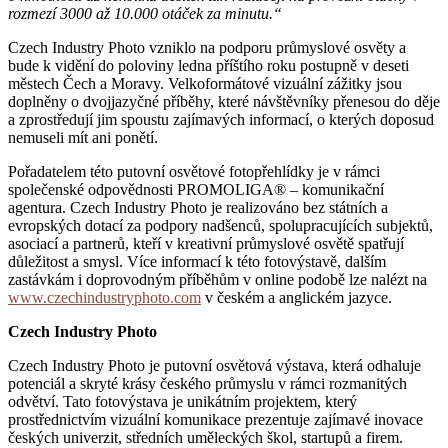
rozmezí 3000 až 10.000 otáček za minutu.“
Czech Industry Photo vzniklo na podporu průmyslové osvěty a
bude k vidění do poloviny ledna příštího roku postupně v deseti
městech Čech a Moravy. Velkoformátové vizuální zážitky jsou
doplněny o dvojjazyčné příběhy, které návštěvníky přenesou do děje
a zprostředují jim spoustu zajímavých informací, o kterých doposud
nemuseli mít ani ponětí.
Pořadatelem této putovní osvětové fotopřehlídky je v rámci
společenské odpovědnosti PROMOLIGA® – komunikační
agentura. Czech Industry Photo je realizováno bez státních a
evropských dotací za podpory nadšenců, spolupracujících subjektů,
asociací a partnerů, kteří v kreativní průmyslové osvětě spatřují
důležitost a smysl. Více informací k této fotovýstavě, dalším
zastávkám i doprovodným příběhům v online podobě lze nalézt na
www.czechindustryphoto.com
v českém a anglickém jazyce.
Czech Industry Photo
Czech Industry Photo je putovní osvětová výstava, která odhaluje
potenciál a skryté krásy českého průmyslu v rámci rozmanitých
odvětví. Tato fotovýstava je unikátním projektem, který
prostřednictvím vizuální komunikace prezentuje zajímavé inovace
českých univerzit, středních uměleckých škol, startupů a firem.