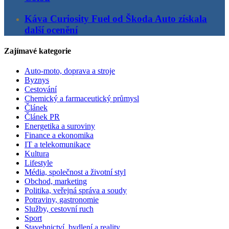
Káva Curiosity Fuel od Škoda Auto získala
další ocenění
Zajímavé kategorie
Auto-moto, doprava a stroje
Byznys
Cestování
Chemický a farmaceutický průmysl
Článek
Článek PR
Energetika a suroviny
Finance a ekonomika
IT a telekomunikace
Kultura
Lifestyle
Média, společnost a životní styl
Obchod, marketing
Politika, veřejná správa a soudy
Potraviny, gastronomie
Služby, cestovní ruch
Sport
Stavebnictví, bydlení a reality