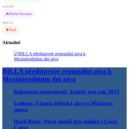
OSOBY
Michal Skovajsa
MÍSTA
Plzeň
Aktuálně
BILLA představuje regionální piva k
Mezinárodnímu dni piva
Rekreační nemovitosti: Trendy pro rok 2023
Leskros: Úžasná běžecká akce u Máchova
jezera
Hard Rock: Nová soutěž pro umělce s Coca-
Colou