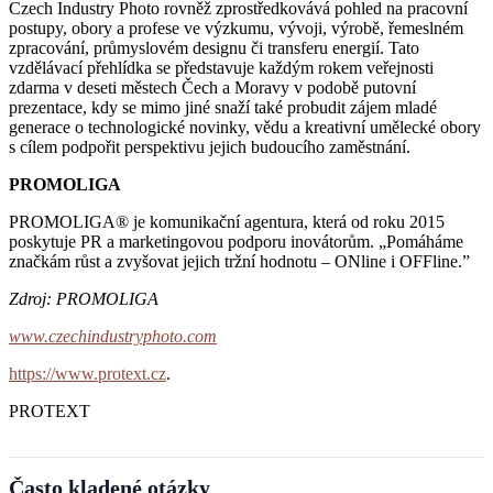
Czech Industry Photo rovněž zprostředkovává pohled na pracovní
postupy, obory a profese ve výzkumu, vývoji, výrobě, řemeslném
zpracování, průmyslovém designu či transferu energií. Tato
vzdělávací přehlídka se představuje každým rokem veřejnosti
zdarma v deseti městech Čech a Moravy v podobě putovní
prezentace, kdy se mimo jiné snaží také probudit zájem mladé
generace o technologické novinky, vědu a kreativní umělecké obory
s cílem podpořit perspektivu jejich budoucího zaměstnání.
PROMOLIGA
PROMOLIGA® je komunikační agentura, která od roku 2015
poskytuje PR a marketingovou podporu inovátorům. „Pomáháme
značkám růst a zvyšovat jejich tržní hodnotu – ONline i OFFline.”
Zdroj: PROMOLIGA
www.czechindustryphoto.com
https://www.protext.cz
.
PROTEXT
Často kladené otázky