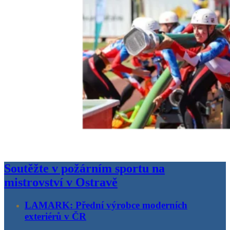
Soutěžte v požárním sportu na
mistrovství v Ostravě
LAMARK: Přední výrobce moderních
exteriérů v ČR