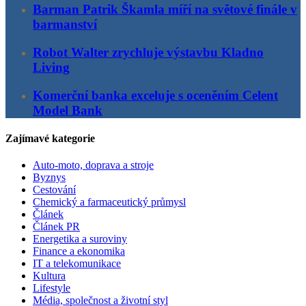
Barman Patrik Škamla míří na světové finále v
barmanství
Robot Walter zrychluje výstavbu Kladno
Living
Komerční banka exceluje s oceněním Celent
Model Bank
Zajímavé kategorie
Auto-moto, doprava a stroje
Byznys
Cestování
Chemický a farmaceutický průmysl
Článek
Článek PR
Energetika a suroviny
Finance a ekonomika
IT a telekomunikace
Kultura
Lifestyle
Média, společnost a životní styl