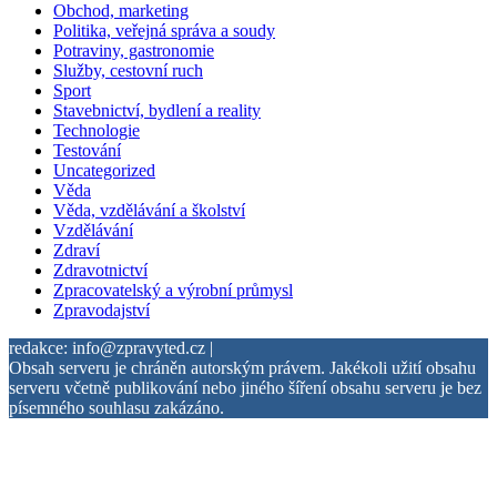
Obchod, marketing
Politika, veřejná správa a soudy
Potraviny, gastronomie
Služby, cestovní ruch
Sport
Stavebnictví, bydlení a reality
Technologie
Testování
Uncategorized
Věda
Věda, vzdělávání a školství
Vzdělávání
Zdraví
Zdravotnictví
Zpracovatelský a výrobní průmysl
Zpravodajství
redakce: info@zpravyted.cz |
Obsah serveru je chráněn autorským právem. Jakékoli užití obsahu
serveru včetně publikování nebo jiného šíření obsahu serveru je bez
písemného souhlasu zakázáno.