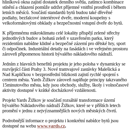
hliníková okna zajistí dostatek denního světla, zatímco kombinace
stínění a chlazení pomůže udržet příjemné vnitřní prostředí i během
letních měsíců. Součástí standardů bytů budou také dřevěné
podlahy, bezfalcové interiérové dveře, moderní koupelny s
velkoformátovými obklady a bezpečnostní vstupní dveře do bytů.
K příjemnému mikroklimatu celé lokality přispějí zelené střechy
jednotlivých budov a bohatá zeleň v uzavřeném parku, který
rezidentům nabídne klidné a bezpečné zázemí pro dětské hry, sport
či odpočinek. Industriální detaily na fasádách i ve veřejném prostoru
zároveň připomenou historii bývalého nákladového nádraží.
Jedním z hlavních benefitů projektu je jeho poloha v dynamicky se
rozvíjející části Prahy 3. Nové tramvajové zastávky Malešická a
Nad Kapličkou v bezprostřední blízkosti zajistí rychlé spojení s
centrem města. Yards Žižkov zároveň naplňuje principy takzvaného
15minutového města, kdy jsou obchody, služby, školy i volnočasové
aktivity dostupné v krátké docházkové vzdálenosti.
Projekt Yards Žižkov je součástí rozsáhlé transformace území
bývalého Nákladového nádraží Žižkov, které se v příštích letech
promění v jednu z nejvýznamnějších nových městských čtvrtí.
Podrobnější informace o projektu i konkrétní nabídce bytů jsou
dostupné na webu
www.yards.cz
.