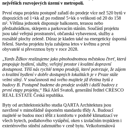
největších rozvojových území v metropoli.
První etapa projektu postupně zařadí do prodeje více než 520 bytů v
dispozicích od 1+kk až po rodinné 5+kk o velikosti od 20 do 158
m². Většina jednotek disponuje balkonem, terasou nebo
předzahrádkou, sklepem a parkovacím stáním. Součástí projektu
jsou také veřejná prostranství, občanská vybavenost, služby a
rozsáhlé plochy zeleně. Důraz je kladen také na energeticky úsporná
řešení. Stavba projektu byla zahájena letos v květnu a první
obyvatelé si převezmou byty v roce 2028.
„
Yards Žižkov realizujeme jako plnohodnotnou městskou čtvrť, která
propojuje bydlení, služby, veřejný prostor i kvalitní dopravní
dostupnost. Těší nás rychlé tempo prodejů, které potvrzuje, že zájem
o kvalitní bydlení v dobře dostupných lokalitách je v Praze stále
velmi silný. V současnosti má svého majitele již třetina bytů z
budovy B. Postupně budeme do prodeje uvádět i další budovy z
první etapy projektu,
“ říká Aleš Svatoň, generální ředitel CRESCO
REAL ESTATE Česká republika.
Byty od architektonického studia QARTA Architektura jsou
navržené v mimořádně úsporném standardu třídy A. Budoucí
majitelé se budou moci těšit z komfortu v podobě klimatizací ve
všech bytech, podlahového vytápění, oken s izolačním trojsklem i
exteriérového stínění zahrnutého v ceně bytu. Velkoformátová