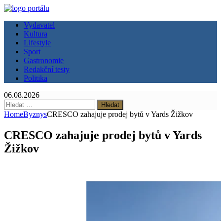
Vydavatel
Kultura
Lifestyle
Sport
Gastronomie
Redakční testy
Politika
06.08.2026
Vyhledávání
Home
Byznys
CRESCO zahajuje prodej bytů v Yards Žižkov
CRESCO zahajuje prodej bytů v Yards
Žižkov