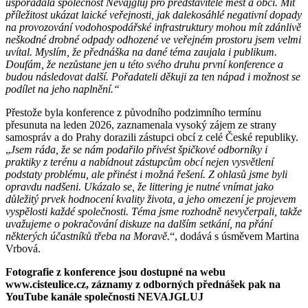
uspořádala společnost Nevajgluj pro představitele měst a obcí. Mít
příležitost ukázat laické veřejnosti, jak dalekosáhlé negativní dopady
na provozování vodohospodářské infrastruktury mohou mít zdánlivě
neškodné drobné odpady odhozené ve veřejném prostoru jsem velmi
uvítal. Myslím, že přednáška na dané téma zaujala i publikum.
Doufám, že nezůstane jen u této svého druhu první konference a
budou následovat další. Pořadateli děkuji za ten nápad i možnost se
podílet na jeho naplnění.“
Přestože byla konference z původního podzimního termínu
přesunuta na leden 2026, zaznamenala vysoký zájem ze strany
samospráv a do Prahy dorazili zástupci obcí z celé České republiky.
„
Jsem ráda, že se nám podařilo přivést špičkové odborníky i
praktiky z terénu a nabídnout zástupcům obcí nejen vysvětlení
podstaty problému, ale přinést i možná řešení. Z ohlasů jsme byli
opravdu nadšeni. Ukázalo se, že littering je nutné vnímat jako
důležitý prvek hodnocení kvality života, a jeho omezení je projevem
vyspělosti každé společnosti. Téma jsme rozhodně nevyčerpali, takže
uvažujeme o pokračování diskuze na dalším setkání, na přání
některých účastníků třeba na Moravě.
“, dodává s úsměvem Martina
Vrbová.
Fotografie z konference jsou dostupné na webu
www.cisteulice.cz, záznamy z odborných přednášek pak na
YouTube kanále společnosti NEVAJGLUJ