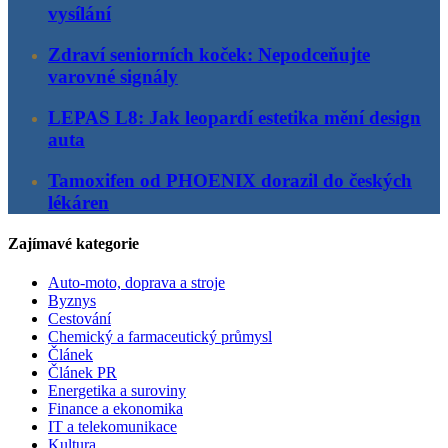
vysílání
Zdraví seniorních koček: Nepodceňujte
varovné signály
LEPAS L8: Jak leopardí estetika mění design
auta
Tamoxifen od PHOENIX dorazil do českých
lékáren
Zajímavé kategorie
Auto-moto, doprava a stroje
Byznys
Cestování
Chemický a farmaceutický průmysl
Článek
Článek PR
Energetika a suroviny
Finance a ekonomika
IT a telekomunikace
Kultura