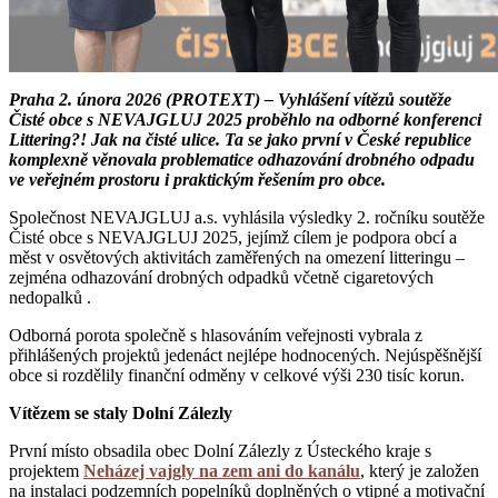
Praha 2. února 2026 (PROTEXT) – Vyhlášení vítězů soutěže
Čisté obce s NEVAJGLUJ 2025 proběhlo na odborné konferenci
Littering?! Jak na čisté ulice. Ta se jako první v České republice
komplexně věnovala problematice odhazování drobného odpadu
ve veřejném prostoru i praktickým řešením pro obce.
Společnost NEVAJGLUJ a.s. vyhlásila výsledky 2. ročníku soutěže
Čisté obce s NEVAJGLUJ 2025, jejímž cílem je podpora obcí a
měst v osvětových aktivitách zaměřených na omezení litteringu –
zejména odhazování drobných odpadků včetně cigaretových
nedopalků .
Odborná porota společně s hlasováním veřejnosti vybrala z
přihlášených projektů jedenáct nejlépe hodnocených. Nejúspěšnější
obce si rozdělily finanční odměny v celkové výši 230 tisíc korun.
Vítězem se staly Dolní Zálezly
První místo obsadila obec Dolní Zálezly z Ústeckého kraje s
projektem
Neházej vajgly na zem ani do kanálu
, který je založen
na instalaci podzemních popelníků doplněných o vtipné a motivační