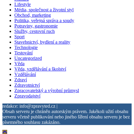
Lifestyle
Média, společnost a životní styl
Obchod, marketing
Politika, veřejná správa a soudy
Potraviny, gastronomie
Služby, cestovní ruch
Sport
Stavebnictví, bydlení a reality
Technologie
Testování
Uncategorized
Věda
Věda, vzdělávání a školství
Vzdělávání
Zdraví
Zdravotnictví
Zpracovatelský a výrobní průmysl
Zpravodajství
redakce: info@zpravyted.cz |
Obsah serveru je chráněn autorským právem. Jakékoli užití obsahu
serveru včetně publikování nebo jiného šíření obsahu serveru je bez
písemného souhlasu zakázáno.