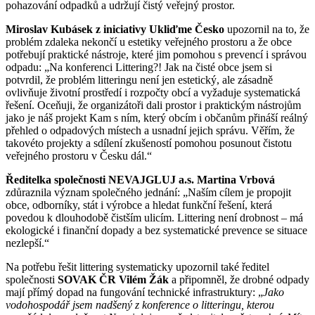
pohazování odpadků a udržují čistý veřejný prostor.
Miroslav Kubásek z iniciativy Ukliďme Česko
upozornil na to, že
problém zdaleka nekončí u estetiky veřejného prostoru a že obce
potřebují praktické nástroje, které jim pomohou s prevencí i správou
odpadu: „Na konferenci Littering?! Jak na čisté obce jsem si
potvrdil, že problém litteringu není jen estetický, ale zásadně
ovlivňuje životní prostředí i rozpočty obcí a vyžaduje systematická
řešení. Oceňuji, že organizátoři dali prostor i praktickým nástrojům
jako je náš projekt Kam s ním, který obcím i občanům přináší reálný
přehled o odpadových místech a usnadní jejich správu. Věřím, že
takovéto projekty a sdílení zkušeností pomohou posunout čistotu
veřejného prostoru v Česku dál.“
Ředitelka společnosti NEVAJGLUJ a.s. Martina Vrbová
zdůraznila význam společného jednání: „Naším cílem je propojit
obce, odborníky, stát i výrobce a hledat funkční řešení, která
povedou k dlouhodobě čistším ulicím. Littering není drobnost – má
ekologické i finanční dopady a bez systematické prevence se situace
nezlepší.“
Na potřebu řešit littering systematicky upozornil také ředitel
společnosti
SOVAK ČR Vilém Žák
a připomněl, že drobné odpady
mají přímý dopad na fungování technické infrastruktury: „
Jako
vodohospodář jsem nadšený z konference o litteringu, kterou