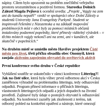
nápisy. Cílem bylo upozornit na problém znečištění veřejného
prostoru srozumitelnou a pozitivní formou.
Starostka Dolních
Zálezel Magda Pejšová
k ocenění uvedla: „
Projekt „Vajgly na zem
ani do kanálu nepatří“ vznikl ve spolupráci obce Dolní Zálezly a
studentů Univerzity Jana Evangelisty Purkyně. Studenti se
inspirovali řešeními z Nizozemska a na základě mapování
problémových míst v obci byly za pomoci místních občanů
instalovány podzemní popelníky, které přinesly viditelný výsledek – v
těchto místech vajgly nekončí ani na zemi, ani v kanálech, ale
skutečně v popelnících
.“
Na druhém místě se umístilo město Havířov projektem
Čisté
město pro život
, třetí příčku obsadila obec Onomyšl, která
zaujala
aktivním zapojením obyvatel do osvětových aktivit
První konference svého druhu v České republice
Vyhlášení soutěže se uskutečnilo v rámci konference
Littering?!
Jak na čisté ulice
, která byla vůbec první odbornou akcí v Česku
zaměřenou výhradně na problematiku litteringu, tedy odhazování
odpadků. Program přinesl informace o příčinách litteringu,
vlastnostech litteringových odpadů a jejich dopadech na životní
prostředí. Zajímavé byly údaje o postojích obyvatel k odhazování
odpadků. Na konferenci zazněly jak zkušenosti z terénu, tak
odborný pohled na konkrétní opatření a nástroje, které omezují