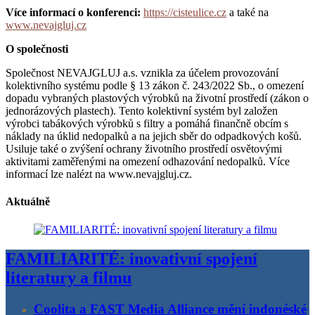
Více informací o konferenci:
https://cisteulice.cz
a také na
www.nevajgluj.cz
O společnosti
Společnost NEVAJGLUJ a.s. vznikla za účelem provozování
kolektivního systému podle § 13 zákon č. 243/2022 Sb., o omezení
dopadu vybraných plastových výrobků na životní prostředí (zákon o
jednorázových plastech). Tento kolektivní systém byl založen
výrobci tabákových výrobků s filtry a pomáhá finančně obcím s
náklady na úklid nedopalků a na jejich sběr do odpadkových košů.
Usiluje také o zvýšení ochrany životního prostředí osvětovými
aktivitami zaměřenými na omezení odhazování nedopalků. Více
informací lze nalézt na www.nevajgluj.cz.
Aktuálně
FAMILIARITÉ: inovativní spojení
literatury a filmu
Coolita a FAST Media Alliance mění indonéské