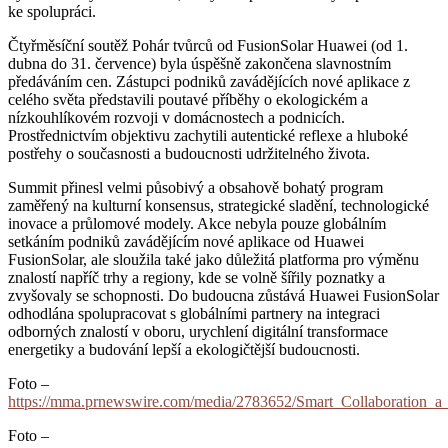
ke spolupráci.
Čtyřměsíční soutěž Pohár tvůrců od FusionSolar Huawei (od 1.
dubna do 31. července) byla úspěšně zakončena slavnostním
předáváním cen. Zástupci podniků zavádějících nové aplikace z
celého světa představili poutavé příběhy o ekologickém a
nízkouhlíkovém rozvoji v domácnostech a podnicích.
Prostřednictvím objektivu zachytili autentické reflexe a hluboké
postřehy o současnosti a budoucnosti udržitelného života.
Summit přinesl velmi působivý a obsahově bohatý program
zaměřený na kulturní konsensus, strategické sladění, technologické
inovace a průlomové modely. Akce nebyla pouze globálním
setkáním podniků zavádějícím nové aplikace od Huawei
FusionSolar, ale sloužila také jako důležitá platforma pro výměnu
znalostí napříč trhy a regiony, kde se volně šířily poznatky a
zvyšovaly se schopnosti. Do budoucna zůstává Huawei FusionSolar
odhodlána spolupracovat s globálními partnery na integraci
odborných znalostí v oboru, urychlení digitální transformace
energetiky a budování lepší a ekologičtější budoucnosti.
Foto –
https://mma.prnewswire.com/media/2783652/Smart_Collaboration_
Foto –