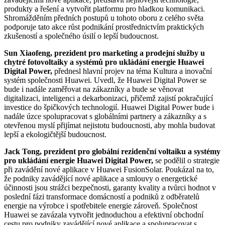
produkty a řešení a vytvořit platformu pro hladkou komunikaci.
Shromážděním předních postupů u tohoto oboru z celého světa
podporuje tato akce růst podnikání prostřednictvím praktických
zkušeností a společného úsilí o lepší budoucnost.
Sun Xiaofeng, prezident pro marketing a prodejní služby u
chytré fotovoltaiky a systémů pro ukládání energie Huawei
Digital Power,
přednesl hlavní projev na téma Kultura a inovační
systém společnosti Huawei. Uvedl, že Huawei Digital Power se
bude i nadále zaměřovat na zákazníky a bude se věnovat
digitalizaci, inteligenci a dekarbonizaci, přičemž zajistí pokračující
investice do špičkových technologií. Huawei Digital Power bude i
nadále úzce spolupracovat s globálními partnery a zákazníky a s
otevřenou myslí přijímat nejistotu budoucnosti, aby mohla budovat
lepší a ekologičtější budoucnost.
Jack Tong, prezident pro globální rezidenční voltaiku a systémy
pro ukládání energie Huawei Digital Power,
se podělil o strategie
při zavádění nové aplikace v Huawei FusionSolar. Poukázal na to,
že podniky zavádějící nové aplikace a smlouvy o energetické
účinnosti jsou strážci bezpečnosti, garanty kvality a tvůrci hodnot v
poslední fázi transformace domácností a podniků z odběratelů
energie na výrobce i spotřebitele energie zároveň. Společnost
Huawei se zavázala vytvořit jednoduchou a efektivní obchodní
cestu pro podniky zavádějící nové aplikace a spolupracovat s