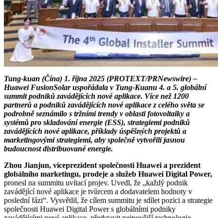
Tung-kuan (Čína) 1. října 2025 (PROTEXT/PRNewswire) –
Huawei FusionSolar uspořádala v Tung-Kuanu 4. a 5. globální
summit podniků zavádějících nové aplikace. Více než 1200
partnerů a podniků zavádějících nové aplikace z celého světa se
podrobně seznámilo s tržními trendy v oblasti fotovoltaiky a
systémů pro skladování energie (ESS), strategiemi podniků
zavádějících nové aplikace, příklady úspěšných projektů a
marketingovými strategiemi, aby společně vytvořili jasnou
budoucnost distribuované energie.
Zhou Jianjun, viceprezident společnosti Huawei a prezident
globálního marketingu, prodeje a služeb Huawei Digital Power,
pronesl na summitu uvítací projev. Uvedl, že „každý podnik
zavádějící nové aplikace je tvůrcem a dodavatelem hodnoty v
poslední fázi“. Vysvětlil, že cílem summitu je sdílet pozici a strategie
společnosti Huawei Digital Power s globálními podniky
zavádějícími nové aplikace, představit nejnovější technologie,