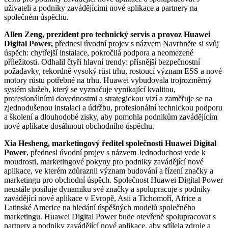
uživateli a podniky zavádějícími nové aplikace a partnery na
společném úspěchu.
Allen Zeng, prezident pro technický servis a provoz Huawei
Digital Power,
přednesl úvodní projev s názvem Navrhněte si svůj
úspěch: chytřejší instalace, pokročilá podpora a neomezené
příležitosti. Odhalil čtyři hlavní trendy: přísnější bezpečnostní
požadavky, rekordně vysoký růst trhu, rostoucí význam ESS a nové
motory růstu potřebné na trhu. Huawei vybudovala trojrozměrný
systém služeb, který se vyznačuje vynikající kvalitou,
profesionálními dovednostmi a strategickou vizí a zaměřuje se na
zjednodušenou instalaci a údržbu, profesionální technickou podporu
a školení a dlouhodobé zisky, aby pomohla podnikům zavádějícím
nové aplikace dosáhnout obchodního úspěchu.
Xia Hesheng, marketingový ředitel společnosti Huawei Digital
Power
, přednesl úvodní projev s názvem Jednoduchost vede k
moudrosti, marketingové pokyny pro podniky zavádějící nové
aplikace, ve kterém zdůraznil význam budování a řízení značky a
marketingu pro obchodní úspěch. Společnost Huawei Digital Power
neustále posiluje dynamiku své značky a spolupracuje s podniky
zavádějící nové aplikace v Evropě, Asii a Tichomoří, Africe a
Latinské Americe na hledání úspěšných modelů společného
marketingu. Huawei Digital Power bude otevřeně spolupracovat s
partnery a podniky zavádějící nové aplikace, aby sdílela zdroje a