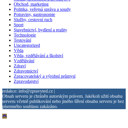
Obchod, marketing
Politika, veřejná správa a soudy
Potraviny, gastronomie
Služby, cestovní ruch
Sport
Stavebnictví, bydlení a reality
Technologie
Testování
Uncategorized
Věda
Věda, vzdělávání a školství
Vzdělávání
Zdraví
Zdravotnictví
Zpracovatelský a výrobní průmysl
Zpravodajství
redakce: info@zpravyted.cz |
Obsah serveru je chráněn autorským právem. Jakékoli užití obsahu
serveru včetně publikování nebo jiného šíření obsahu serveru je bez
písemného souhlasu zakázáno.