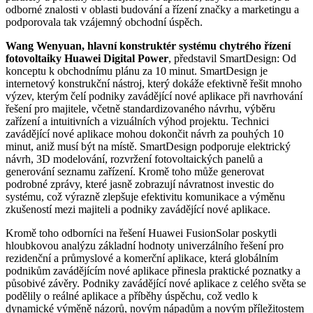
odborné znalosti v oblasti budování a řízení značky a marketingu a
podporovala tak vzájemný obchodní úspěch.
Wang Wenyuan, hlavní konstruktér systému chytrého řízení
fotovoltaiky Huawei Digital Power
, představil SmartDesign: Od
konceptu k obchodnímu plánu za 10 minut. SmartDesign je
internetový konstrukční nástroj, který dokáže efektivně řešit mnoho
výzev, kterým čelí podniky zavádějící nové aplikace při navrhování
řešení pro majitele, včetně standardizovaného návrhu, výběru
zařízení a intuitivních a vizuálních výhod projektu. Technici
zavádějící nové aplikace mohou dokončit návrh za pouhých 10
minut, aniž musí být na místě. SmartDesign podporuje elektrický
návrh, 3D modelování, rozvržení fotovoltaických panelů a
generování seznamu zařízení. Kromě toho může generovat
podrobné zprávy, které jasně zobrazují návratnost investic do
systému, což výrazně zlepšuje efektivitu komunikace a výměnu
zkušeností mezi majiteli a podniky zavádějící nové aplikace.
Kromě toho odborníci na řešení Huawei FusionSolar poskytli
hloubkovou analýzu základní hodnoty univerzálního řešení pro
rezidenční a průmyslové a komerční aplikace, která globálním
podnikům zavádějícím nové aplikace přinesla praktické poznatky a
působivé závěry. Podniky zavádějící nové aplikace z celého světa se
podělily o reálné aplikace a příběhy úspěchu, což vedlo k
dynamické výměně názorů, novým nápadům a novým příležitostem