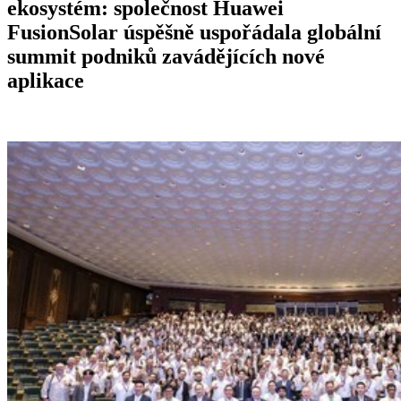
ekosystém: společnost Huawei
FusionSolar úspěšně uspořádala globální
summit podniků zavádějících nové
aplikace