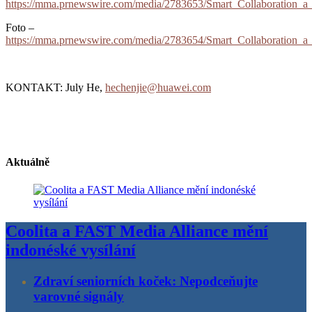
https://mma.prnewswire.com/media/2783653/Smart_Collaboration_
Foto –
https://mma.prnewswire.com/media/2783654/Smart_Collaboration_
KONTAKT: July He,
hechenjie@huawei.com
Aktuálně
Coolita a FAST Media Alliance mění
indonéské vysílání
Zdraví seniorních koček: Nepodceňujte
varovné signály