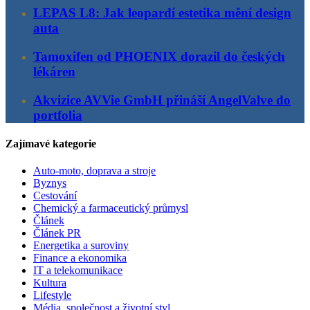
LEPAS L8: Jak leopardí estetika mění design
auta
Tamoxifen od PHOENIX dorazil do českých
lékáren
Akvizice AVVie GmbH přináší AngelValve do
portfolia
Zajímavé kategorie
Auto-moto, doprava a stroje
Byznys
Cestování
Chemický a farmaceutický průmysl
Článek
Článek PR
Energetika a suroviny
Finance a ekonomika
IT a telekomunikace
Kultura
Lifestyle
Média, společnost a životní styl