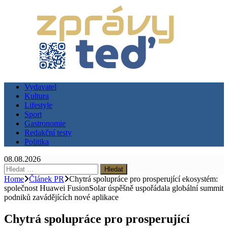
Vydavatel
Kultura
Lifestyle
Sport
Gastronomie
Redakční testy
Politika
08.08.2026
Vyhledávání
Home
Článek PR
Chytrá spolupráce pro prosperující ekosystém:
společnost Huawei FusionSolar úspěšně uspořádala globální summit
podniků zavádějících nové aplikace
Chytrá spolupráce pro prosperující