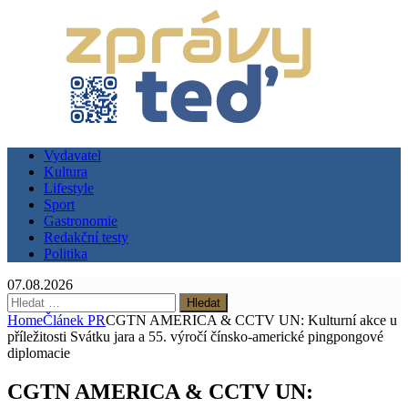
Vydavatel
Kultura
Lifestyle
Sport
Gastronomie
Redakční testy
Politika
07.08.2026
Vyhledávání
Home
Článek PR
CGTN AMERICA & CCTV UN: Kulturní akce u
příležitosti Svátku jara a 55. výročí čínsko-americké pingpongové
diplomacie
CGTN AMERICA & CCTV UN: