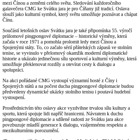
mezi Čínou a zeměmi celého světa. Sledování každoročního
galavečera CMG ke Svátku jara je pro Číňany již tradicí. Oslava
slouží jako kulturní symbol, který světu umožňuje poznávat a chápat
Čínu.
Součástí letošních oslav Svátku jara je také připomínka 55. výročí
průlomové pingpongové diplomacie – historické výměny, která
začala v roce 1971 a pomohla prolomit ledy mezi Čínou a
Spojenými státy. To, co začalo sérií přátelských zápasů ve stolním
tenise, se vyvinulo v přelomový okamžik moderní diplomatické
historie a ukázalo jedinečnou sílu sportovní a kulturní výměny, která
umožňuje překlenovat rozdíly a otevírat cesty k dialogu a
spolupráci.
Na akci pořádané CMG vystoupí významní hosté z Číny i
Spojených států a na počest ducha pingpongové diplomacie budou
předvedeny dynamické ukázky stolního tenisu i poutavá hudební
vystoupení.
Prostřednictvím této oslavy akce vyzdvihne trvalou sílu kultury a
sportu, která spojuje lidi napříč hranicemi. Návratem k duchu
pingpongové diplomacie a sdílené radosti ze Svátku jara akce
povzbuzuje mladší generace k dialogu, vzájemnému respektu a
mezikulturnímu porozumění.