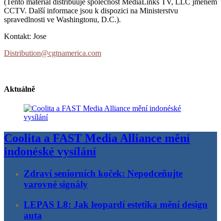
(Tento materiál distribuuje společnost MediaLinks TV, LLC jménem
CCTV. Další informace jsou k dispozici na Ministerstvu
spravedlnosti ve Washingtonu, D.C.).
Kontakt: Jose
Distribution@cgtnamerica.com
Aktuálně
Coolita a FAST Media Alliance mění
indonéské vysílání
Zdraví seniorních koček: Nepodceňujte
varovné signály
LEPAS L8: Jak leopardí estetika mění design
auta