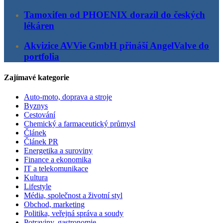
Tamoxifen od PHOENIX dorazil do českých
lékáren
Akvizice AVVie GmbH přináší AngelValve do
portfolia
Zajímavé kategorie
Auto-moto, doprava a stroje
Byznys
Cestování
Chemický a farmaceutický průmysl
Článek
Článek PR
Energetika a suroviny
Finance a ekonomika
IT a telekomunikace
Kultura
Lifestyle
Média, společnost a životní styl
Obchod, marketing
Politika, veřejná správa a soudy
Potraviny, gastronomie