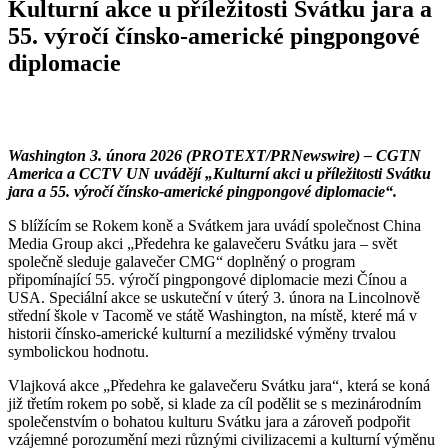
Kulturní akce u příležitosti Svátku jara a
55. výročí čínsko-americké pingpongové
diplomacie
Washington 3. února 2026 (PROTEXT/PRNewswire) – CGTN
America a CCTV UN uvádějí „Kulturní akci u příležitosti Svátku
jara a 55. výročí čínsko-americké pingpongové diplomacie“.
S blížícím se Rokem koně a Svátkem jara uvádí společnost China
Media Group akci „Předehra ke galavečeru Svátku jara – svět
společně sleduje galavečer CMG“ doplněný o program
připomínající 55. výročí pingpongové diplomacie mezi Čínou a
USA. Speciální akce se uskuteční v úterý 3. února na Lincolnově
střední škole v Tacomě ve státě Washington, na místě, které má v
historii čínsko-americké kulturní a mezilidské výměny trvalou
symbolickou hodnotu.
Vlajková akce „Předehra ke galavečeru Svátku jara“, která se koná
již třetím rokem po sobě, si klade za cíl podělit se s mezinárodním
společenstvím o bohatou kulturu Svátku jara a zároveň podpořit
vzájemné porozumění mezi různými civilizacemi a kulturní výměnu