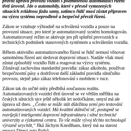
právní úprava provozu vozidel s podmíněnou automatizací řízení
třetí úrovně. Jde o automobily, které v přesně vymezených
situacích zvládnou jízdu samy, zatímco řidič musí zůstat připraven
na výzvu systému neprodleně a bezpečně převzít řízení.
Zákon se vztahuje výhradně na schválená vozidla a pouze na
provozní situace, pro které je automatizovaný systém homologován.
Automatizovaný režim se aktivuje jen při splnění provozních a
technických podmínek stanovených systémem a schválením vozidla.
Během aktivního automatizovaného řízení se řidič nemusí věnovat
samotnému řízení ani sledovat dopravní situaci. Nadále však musí
zůstat způsobilý vozidlo řídit a reagovat na výzvy systému.
Zůstávají zachována standardní pravidla: zákaz alkoholu, používat
bezpečnostní pásy a dodržovat další základní pravidla silničního
provozu, stejně jako zákaz telefonování s mobilem v ruce.
Zákon tak do určité míry předbíhá současnou realitu.
Automatizovaných vozidel třetí úrovně se ve větším měřítku na
českých silnicích sice ještě několik let nedočkáme, smysl má ale
úprava už dnes.
„Česko se může stát důležitou zemí pro testování
automatizovaných vozidel. Má kvalitní dálniční síť, postupně se
rozvíjející inteligentní dopravní infrastrukturu i silné technické
univerzity a výzkumná centra. To vše může vývoj těchto technologií
výrazně urychlit,“
říká Jáchym Knedlhans, který má na starost
provoz Direct auto Parků.