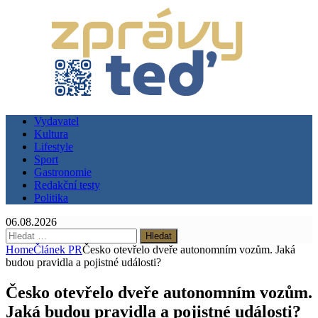
Vydavatel
Kultura
Lifestyle
Sport
Gastronomie
Redakční testy
Politika
06.08.2026
Vyhledávání
Home
Článek PR
Česko otevřelo dveře autonomním vozům. Jaká
budou pravidla a pojistné události?
Česko otevřelo dveře autonomním vozům.
Jaká budou pravidla a pojistné události?