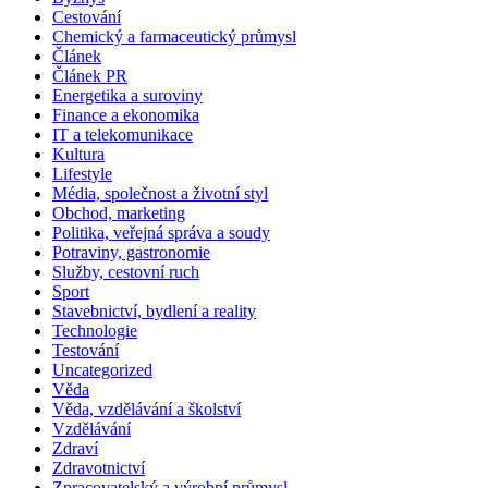
Cestování
Chemický a farmaceutický průmysl
Článek
Článek PR
Energetika a suroviny
Finance a ekonomika
IT a telekomunikace
Kultura
Lifestyle
Média, společnost a životní styl
Obchod, marketing
Politika, veřejná správa a soudy
Potraviny, gastronomie
Služby, cestovní ruch
Sport
Stavebnictví, bydlení a reality
Technologie
Testování
Uncategorized
Věda
Věda, vzdělávání a školství
Vzdělávání
Zdraví
Zdravotnictví
Zpracovatelský a výrobní průmysl