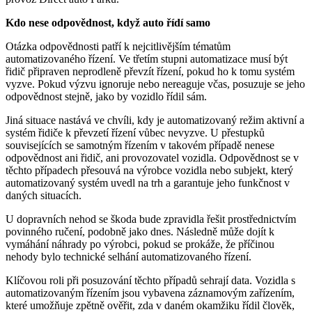
Kdo nese odpovědnost, když auto řídí samo
Otázka odpovědnosti patří k nejcitlivějším tématům
automatizovaného řízení. Ve třetím stupni automatizace musí být
řidič připraven neprodleně převzít řízení, pokud ho k tomu systém
vyzve. Pokud výzvu ignoruje nebo nereaguje včas, posuzuje se jeho
odpovědnost stejně, jako by vozidlo řídil sám.
Jiná situace nastává ve chvíli, kdy je automatizovaný režim aktivní a
systém řidiče k převzetí řízení vůbec nevyzve. U přestupků
souvisejících se samotným řízením v takovém případě nenese
odpovědnost ani řidič, ani provozovatel vozidla. Odpovědnost se v
těchto případech přesouvá na výrobce vozidla nebo subjekt, který
automatizovaný systém uvedl na trh a garantuje jeho funkčnost v
daných situacích.
U dopravních nehod se škoda bude zpravidla řešit prostřednictvím
povinného ručení, podobně jako dnes. Následně může dojít k
vymáhání náhrady po výrobci, pokud se prokáže, že příčinou
nehody bylo technické selhání automatizovaného řízení.
Klíčovou roli při posuzování těchto případů sehrají data. Vozidla s
automatizovaným řízením jsou vybavena záznamovým zařízením,
které umožňuje zpětně ověřit, zda v daném okamžiku řídil člověk,