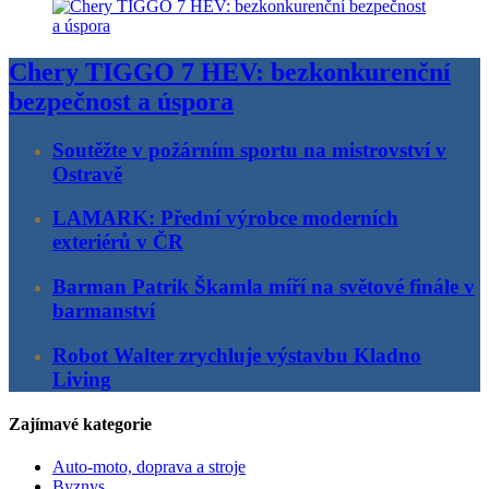
Chery TIGGO 7 HEV: bezkonkurenční
bezpečnost a úspora
Soutěžte v požárním sportu na mistrovství v
Ostravě
LAMARK: Přední výrobce moderních
exteriérů v ČR
Barman Patrik Škamla míří na světové finále v
barmanství
Robot Walter zrychluje výstavbu Kladno
Living
Zajímavé kategorie
Auto-moto, doprava a stroje
Byznys