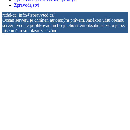
Zpravodajství
redakce: info@zpravyted.cz |
Obsah serveru je chráněn autorským právem. Jakékoli užití obsahu
serveru včetně publikování nebo jiného šíření obsahu serveru je bez
písemného souhlasu zakázáno.