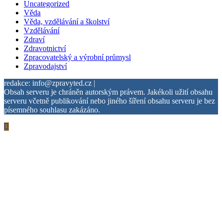
Uncategorized
Věda
Věda, vzdělávání a školství
Vzdělávání
Zdraví
Zdravotnictví
Zpracovatelský a výrobní průmysl
Zpravodajství
redakce: info@zpravyted.cz |
Obsah serveru je chráněn autorským právem. Jakékoli užití obsahu
serveru včetně publikování nebo jiného šíření obsahu serveru je bez
písemného souhlasu zakázáno.