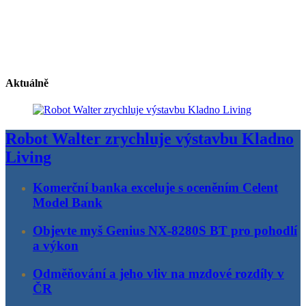
Aktuálně
Robot Walter zrychluje výstavbu Kladno
Living
Komerční banka exceluje s oceněním Celent
Model Bank
Objevte myš Genius NX-8280S BT pro pohodlí
a výkon
Odměňování a jeho vliv na mzdové rozdíly v
ČR