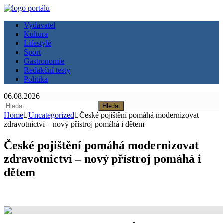
Vydavatel
Kultura
Lifestyle
Sport
Gastronomie
Redakční testy
Politika
06.08.2026
Vyhledávání
Home
Uncategorized
České pojištění pomáhá modernizovat
zdravotnictví – nový přístroj pomáhá i dětem
České pojištění pomáhá modernizovat
zdravotnictví – nový přístroj pomáhá i
dětem