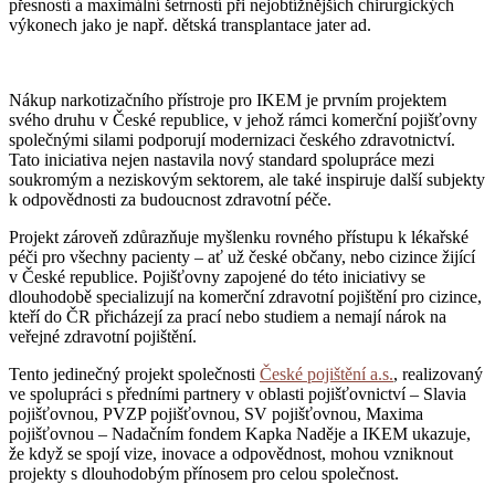
přesností a maximální šetrností při nejobtížnějších chirurgických
výkonech jako je např. dětská transplantace jater ad.
Nákup narkotizačního přístroje pro IKEM je prvním projektem
svého druhu v České republice, v jehož rámci komerční pojišťovny
společnými silami podporují modernizaci českého zdravotnictví.
Tato iniciativa nejen nastavila nový standard spolupráce mezi
soukromým a neziskovým sektorem, ale také inspiruje další subjekty
k odpovědnosti za budoucnost zdravotní péče.
Projekt zároveň zdůrazňuje myšlenku rovného přístupu k lékařské
péči pro všechny pacienty – ať už české občany, nebo cizince žijící
v České republice. Pojišťovny zapojené do této iniciativy se
dlouhodobě specializují na komerční zdravotní pojištění pro cizince,
kteří do ČR přicházejí za prací nebo studiem a nemají nárok na
veřejné zdravotní pojištění.
Tento jedinečný projekt společnosti
České pojištění a.s.
, realizovaný
ve spolupráci s předními partnery v oblasti pojišťovnictví – Slavia
pojišťovnou, PVZP pojišťovnou, SV pojišťovnou, Maxima
pojišťovnou – Nadačním fondem Kapka Naděje a IKEM ukazuje,
že když se spojí vize, inovace a odpovědnost, mohou vzniknout
projekty s dlouhodobým přínosem pro celou společnost.