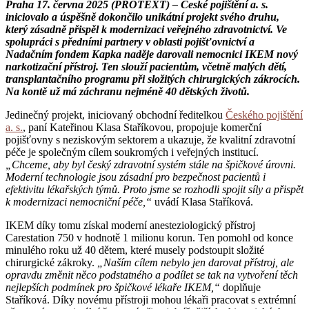
Praha 17. června 2025 (PROTEXT) – České pojištění a. s.
iniciovalo a úspěšně dokončilo unikátní projekt svého druhu,
který zásadně přispěl k modernizaci veřejného zdravotnictví. Ve
spolupráci s předními partnery v oblasti pojišťovnictví a
Nadačním fondem Kapka naděje darovali nemocnici IKEM nový
narkotizační přístroj. Ten slouží pacientům, včetně malých dětí,
transplantačního programu při složitých chirurgických zákrocích.
Na kontě už má záchranu nejméně 40 dětských životů.
Jedinečný projekt, iniciovaný obchodní ředitelkou
Českého pojištění
a. s.
, paní Kateřinou Klasa Staříkovou, propojuje komerční
pojišťovny s neziskovým sektorem a ukazuje, že kvalitní zdravotní
péče je společným cílem soukromých i veřejných institucí.
„Chceme, aby byl český zdravotní systém stále na špičkové úrovni.
Moderní technologie jsou zásadní pro bezpečnost pacientů i
efektivitu lékařských týmů. Proto jsme se rozhodli spojit síly a přispět
k modernizaci nemocniční péče,“
uvádí Klasa Staříková.
IKEM díky tomu získal moderní anesteziologický přístroj
Carestation 750 v hodnotě 1 milionu korun. Ten pomohl od konce
minulého roku už 40 dětem, které musely podstoupit složité
chirurgické zákroky.
„Naším cílem nebylo jen darovat přístroj, ale
opravdu změnit něco podstatného a podílet se tak na vytvoření těch
nejlepších podmínek pro špičkové lékaře IKEM,“
doplňuje
Staříková. Díky novému přístroji mohou lékaři pracovat s extrémní