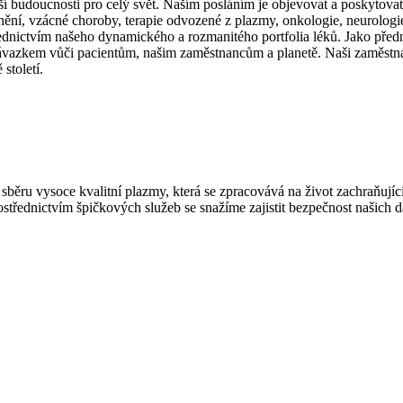
ější budoucnosti pro celý svět. Naším posláním je objevovat a poskytovat
cnění, vzácné choroby, terapie odvozené z plazmy, onkologie, neurologie
ednictvím našeho dynamického a rozmanitého portfolia léků. Jako předn
azkem vůči pacientům, našim zaměstnancům a planetě. Naši zaměstnanci
století.
u sběru vysoce kvalitní plazmy, která se zpracovává na život zachraňuj
třednictvím špičkových služeb se snažíme zajistit bezpečnost našich dár