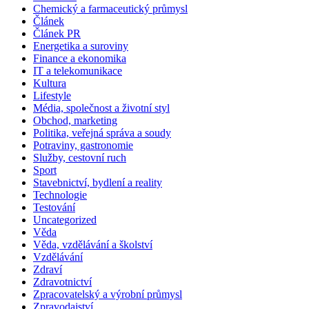
Chemický a farmaceutický průmysl
Článek
Článek PR
Energetika a suroviny
Finance a ekonomika
IT a telekomunikace
Kultura
Lifestyle
Média, společnost a životní styl
Obchod, marketing
Politika, veřejná správa a soudy
Potraviny, gastronomie
Služby, cestovní ruch
Sport
Stavebnictví, bydlení a reality
Technologie
Testování
Uncategorized
Věda
Věda, vzdělávání a školství
Vzdělávání
Zdraví
Zdravotnictví
Zpracovatelský a výrobní průmysl
Zpravodajství