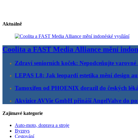
Aktuálně
Coolita a FAST Media Alliance mění indon
Zdraví seniorních koček: Nepodceňujte varovné 
LEPAS L8: Jak leopardí estetika mění design au
Tamoxifen od PHOENIX dorazil do českých lék
Akvizice AVVie GmbH přináší AngelValve do por
Zajímavé kategorie
Auto-moto, doprava a stroje
Byznys
Cestování