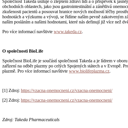
Společnost Takeda usiluje o zlepšení zdraví lidí a o příspěvek k jasn
obchodních oblastech, jako jsou gastrointestinální a zánětlivá onemo
zkušenosti pacientů a posouvat hranice nových možností léčby prostř
hodnotách a výzkumu a vývoji, se řídíme naším pevně zakotveným záv
naším posláním a našimi hodnotami, které nás definují již více než dvě 
Pro více informací navštivte
www.takeda.cz
.
O společnosti BioLife
Společnost BioLife je součástí společnosti Takeda a je lídrem v obor
zařízení na odběr plazmy po celých Spojených státech a v Evropě. Pros
plazmě. Pro více informací navštivte
www.biolifeplazma.cz
.
[1] Zdroj:
https://vzacna-onemocneni.cz/vzacna-onemocneni/
[2] Zdroj:
https://vzacna-onemocneni.cz/vzacna-onemocneni/
Zdroj: Takeda Pharmaceuticals