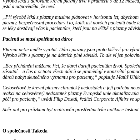
Výroba léků z darované krevní plazmy trvá v průměru 9 až 12 měsíců, 
jistá a odpověděla, že neví.
„Při výrobě léků z plazmy musíme plánovat v horizontu let, abychom d
plazmy, bezpečnostní procedury i to, kolik asi nových pacientů bude 
se léky dostávají včas k pacientům, kteří jsou na léčbě z plazmy závis
Pacienti se musí spoléhat na dárce
Plazmu nelze uměle vyrobit. Dárci plazmy jsou proto klíčoví pro výr
Výroba léčiv z plazmy je na dárcích plně závislá. To ale ví jen polovin
„Bez přehánění můžeme říct, že dárci darují pacientům život. Společně 
zásadní – a čas a ochota všech dárců se proměňují v konkrétní pomoc
dárců nabýt skutečného významu pro pacienty,“ popisuje Matúš Uhliari
Celosvětově je krevní plazmy chronický nedostatek a její potřeba neus
reakci na celosvětový nedostatek plazmy Evropská unie aktualizovala le
péči pro pacienty,“ uvádí Filip Dostál, ředitel Corporate Affairs ve s
Sběr dat pro průzkum byl realizován prostřednictvím aplikace Instan
O společnosti Takeda