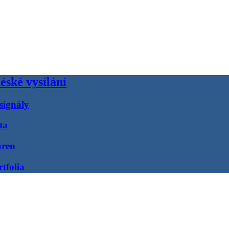
éské vysílání
signály
ta
áren
tfolia