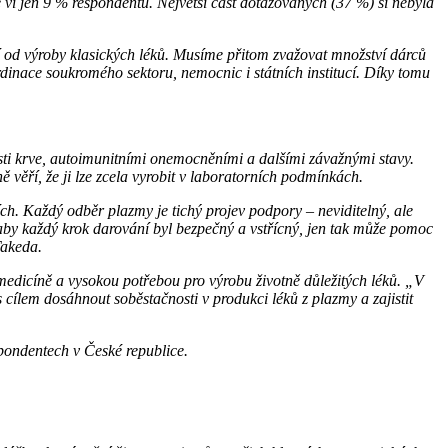
 ví jen 9 % respondentů. Největší část dotazovaných (37 %) si nebyla
ší od výroby klasických léků. Musíme přitom zvažovat množství dárců
dinace soukromého sektoru, nemocnic i státních institucí. Díky tomu
sti krve, autoimunitními onemocněními a dalšími závažnými stavy.
ě věří, že ji lze zcela vyrobit v laboratorních podmínkách.
ích. Každý odběr plazmy je tichý projev podpory – neviditelný, ale
aby každý krok darování byl bezpečný a vstřícný, jen tak může pomoc
Takeda.
 medicíně a vysokou potřebou pro výrobu životně důležitých léků. „V
 cílem dosáhnout soběstačnosti v produkci léků z plazmy a zajistit
spondentech v České republice.