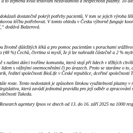
a to zejména kvůli testování nezávadnosti a bezpečnosti plazmy. To ale
okázali dostatečně pokrýt potřeby pacientů. V tom se jejich výroba li
takovou léčbu potřebovat. V tomto ohledu v Česku výborně funguje koor
lí,“ dodává Balzerová.
obu životně důležitých léků a pro pomoc pacientům s poruchami srážlivo
a (48 %) Čechů, čtvrtina si myslí, že ji lze nahradit částečně a 2 % myln
s našimi dárci tvoříme komunitu, která stojí při lidech v těžkých chvíl
 lidem s vážnými onemocněními či po úrazech. Proto se staráme o to, 
k, ředitel společnosti BioLife v České republice, dceřiné společnosti 
tále roste. Tento nedostatek je způsoben širokou využitelností plazmy v
gislativu, která zavádí jednotná pravidla pro její odběr a zpracování s
polečnosti Takeda.
t Research agentury Ipsos ve dnech od 13. do 16. září 2025 na 1000 re