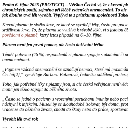
Praha 6. října 2025 (PROTEXT) – Většina Čechů ví, že z krevní plazm
chronických potíží, zejména při léčbě vzácných onemocnění. To ale 
jak dlouho trvá lék vyrobit. Vyplývá to z průzkumu společnosti Take
Krevní plazma je složka krve, ze které se vyrábějí léky, často pro 
srážlivosti krve. To, že plazma se využívá k výrobě léků, ví s jistoto
povědomí o plazmě
, který letos připadá na 6.–10. října.
Plazma není jen první pomoc, ale často doživotní léčba
Téměř polovina (46 %) respondentů si plazmu spojuje s akutními či n
onemocněními.
„Pojmem vzácná onemocnění se označují nemoci, které má maximálně pě
Čechů[2],“ vysvětluje Barbora Balzerová, ředitelka oddělení pro tera
Toho, jak potřebné léky z plazmy jsou, si ale česká veřejnost není vědo
mohli jen těžko zapojit do běžného života.
„Často se jedná o pacienty s vrozenými poruchami imunity nebo pacien
náchylní k infekcím. Museli by se dlouhodobě izolovat, být doma, pro
vracet se do běžného života, chodit do školy nebo do práce, sportovat
Vyrobit lék trvá rok