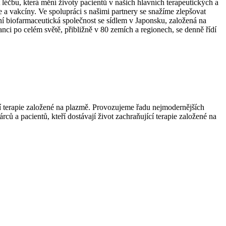
 léčbu, která mění životy pacientů v našich hlavních terapeutických a
 a vakcíny. Ve spolupráci s našimi partnery se snažíme zlepšovat
í biofarmaceutická společnost se sídlem v Japonsku, založená na
 po celém světě, přibližně v 80 zemích a regionech, se denně řídí
ící terapie založené na plazmě. Provozujeme řadu nejmodernějších
ců a pacientů, kteří dostávají život zachraňující terapie založené na