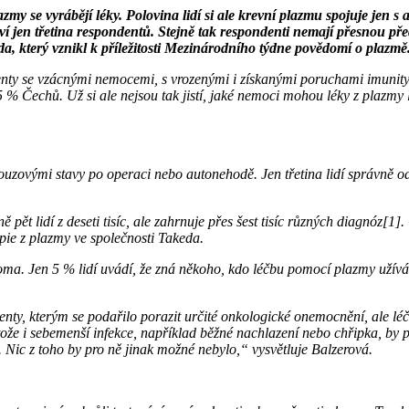
y se vyrábějí léky. Polovina lidí si ale krevní plazmu spojuje jen s 
ví jen třetina respondentů. Stejně tak respondenti nemají přesnou př
da, který vznikl k příležitosti Mezinárodního týdne povědomí o plazmě
pacienty se vzácnými nemocemi, s vrozenými i získanými poruchami imu
u 85 % Čechů. Už si ale nejsou tak jistí, jaké nemoci mohou léky z plazm
ouzovými stavy po operaci nebo autonehodě. Jen třetina lidí správně o
t lidí z deseti tisíc, ale zahrnuje přes šest tisíc různých diagnóz[1
pie z plazmy ve společnosti Takeda.
ma. Jen 5 % lidí uvádí, že zná někoho, kdo léčbu pomocí plazmy užívá. Pr
ty, kterým se podařilo porazit určité onkologické onemocnění, ale léč
tože i sebemenší infekce, například běžné nachlazení nebo chřipka, by 
. Nic z toho by pro ně jinak možné nebylo,“ vysvětluje Balzerová.