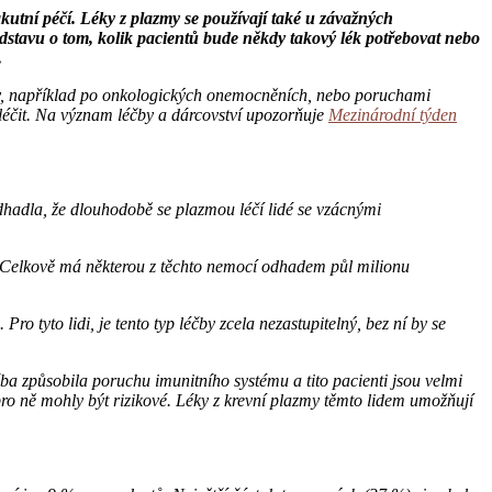
akutní péčí. Léky z plazmy se používají také u závažných
edstavu o tom, kolik pacientů bude někdy takový lék potřebovat nebo
.
nity, například po onkologických onemocněních, nebo poruchami
y léčit. Na význam léčby a dárcovství upozorňuje
Mezinárodní týden
dhadla, že dlouhodobě se plazmou léčí lidé se vzácnými
]. Celkově má některou z těchto nemocí odhadem půl milionu
o tyto lidi, je tento typ léčby zcela nezastupitelný, bez ní by se
ba způsobila poruchu imunitního systému a tito pacienti jsou velmi
pro ně mohly být rizikové. Léky z krevní plazmy těmto lidem umožňují