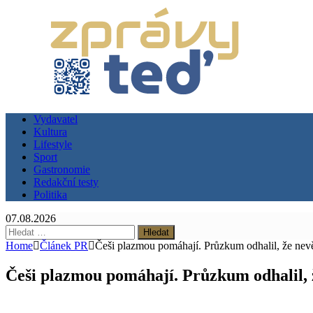
Vydavatel
Kultura
Lifestyle
Sport
Gastronomie
Redakční testy
Politika
07.08.2026
Vyhledávání
Home
Článek PR
Češi plazmou pomáhají. Průzkum odhalil, že ne
Češi plazmou pomáhají. Průzkum odhalil,