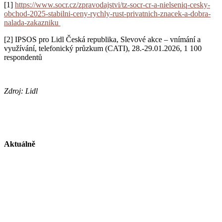
[1]
https://www.socr.cz/zpravodajstvi/tz-socr-cr-a-nielseniq-cesky-
obchod-2025-stabilni-ceny-rychly-rust-privatnich-znacek-a-dobra-
nalada-zakazniku
[2] IPSOS pro Lidl Česká republika, Slevové akce – vnímání a
využívání, telefonický průzkum (CATI), 28.-29.01.2026, 1 100
respondentů
Zdroj: Lidl
Aktuálně