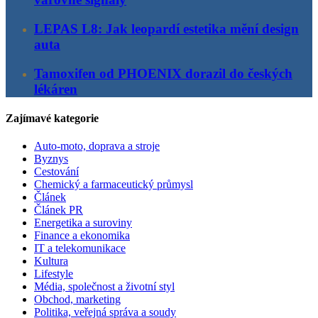
LEPAS L8: Jak leopardí estetika mění design
auta
Tamoxifen od PHOENIX dorazil do českých
lékáren
Zajímavé kategorie
Auto-moto, doprava a stroje
Byznys
Cestování
Chemický a farmaceutický průmysl
Článek
Článek PR
Energetika a suroviny
Finance a ekonomika
IT a telekomunikace
Kultura
Lifestyle
Média, společnost a životní styl
Obchod, marketing
Politika, veřejná správa a soudy