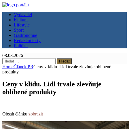
Vydavatel
Kultura
Lifestyle
Sport
Gastronomie
Redakční testy
Politika
08.08.2026
Vyhledávání
Home
Článek PR
Ceny v klidu. Lidl trvale zlevňuje oblíbené
produkty
Ceny v klidu. Lidl trvale zlevňuje
oblíbené produkty
Obsah článku
zobrazit