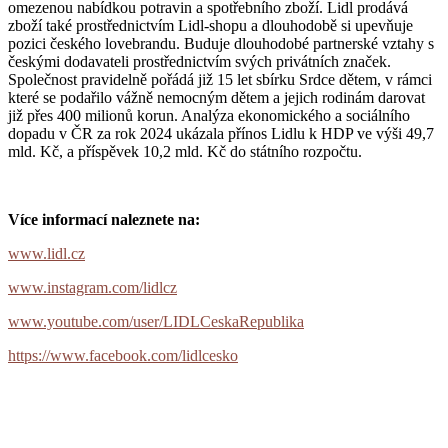
omezenou nabídkou potravin a spotřebního zboží. Lidl prodává
zboží také prostřednictvím Lidl-shopu a dlouhodobě si upevňuje
pozici českého lovebrandu. Buduje dlouhodobé partnerské vztahy s
českými dodavateli prostřednictvím svých privátních značek.
Společnost pravidelně pořádá již 15 let sbírku Srdce dětem, v rámci
které se podařilo vážně nemocným dětem a jejich rodinám darovat
již přes 400 milionů korun. Analýza ekonomického a sociálního
dopadu v ČR za rok 2024 ukázala přínos Lidlu k HDP ve výši 49,7
mld. Kč, a příspěvek 10,2 mld. Kč do státního rozpočtu.
Více informací naleznete na:
www.lidl.cz
www.instagram.com/lidlcz
www.youtube.com/user/LIDLCeskaRepublika
https://www.facebook.com/lidlcesko