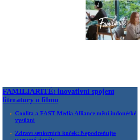
FAMILIARITÉ: inovativní spojení
literatury a filmu
Coolita a FAST Media Alliance mění indonéské
vysílání
Zdraví seniorních koček: Nepodceňujte
varovné signály