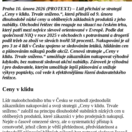
Praha 10. února 2026 (PROTEXT) – Lidl přichází se strategií
„Ceny v klidu. Trvale sníženo.“, která přináší od 9. února
dlouhodobě nízké ceny u oblíbených základních produktů z jeho
nabídky. Obchodní řetězec tím reaguje na situaci na českém trhu,
který patří mezi nejvíce slevově orientované v Evropě. Podle dat
společnosti NIQ v roce 2025 v obchodech s potravinami a drogerií
podíl tržeb za zboží ve slevách tvořil 58 procent1. Nakupování je až
pro 3 ze 4 lidí v Česku spojeno se sledováním letáků, hlídáním cen
a plánováním nákupů podle akcí2. Cenová strategie „Ceny v
klidu. Trvale sníženo.“ umožňuje zákazníkům nakupovat výhodně
kdykoliv, bez nutnosti sledovat akční nabídky. Zároveň je výhodná
i pro dodavatele, kterým umožňuje lepší plánování a snižuje
výkyvy poptávky, což vede k efektivnějšímu řízení dodavatelského
řetězce.
Ceny v klidu
Lídr maloobchodního trhu v Česku se rozhodl zjednodušit
zákazníkům nakupování a svoji strategii „Ceny v klidu. Trvale
sníženo.“ založil na principu dlouhodobě stabilních nízkých cen u
oblíbených produktů, které zákazníci v jeho prodejnách nakupují.
Nejde o časově omezené slevy, ale o systematický přístup k
cenotvorbě, jehož cílem je větší přehlednost, předvídatelnost a