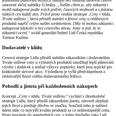
jednodušší plánování běžných nákupů bez nutnosti sledovat časově
omezené akční nabídky či letáky.
„Naším cílem je, aby zákazníci
mohli nakupovat podle svých potřeb, časových možností a s jistotou
nízkých cen každý den. Právě proto vznikla strategie ‚Ceny v klidu.
Trvale sníženo.‘, která přináší stabilní a férové ceny u oblíbených
produktů napříč celým naším sortimentem. Díky ní mohou zákazníci
nakupovat kdykoliv a bez cenového stresu. Jsme si jistí, že to
zákazníci ocení,“
uvádí generální ředitel Lidl Česká republika
Tomasz Kuźma.
Dodavatelé v klidu
Cenová strategie Lidlu přináší stabilitu zákazníkům i dodavatelům.
Trvale snížené ceny u vybraných produktů umožňují lepší plánování
výroby i dodávek a snižují výkyvy poptávky, které jsou typické pro
krátkodobé slevové akce. Výsledkem je vyšší předvídatelnost a
efektivnější řízení celého dodavatelského řetězce.
Pohodlí a jistota při každodenních nákupech
Koncept „
Ceny v klidu. Trvale sníženo.
“ vychází z dlouhodobé
strategie Lidlu, který přináší zákazníkům jistotu, zároveň zlepšuje
jejich život a posiluje důvěru ve značku. Součástí toho je nabízet
lidem stále co nejvyšší kvalitu produktů za co nejdostupnější cenu.
Proto investuje do standardních cen, v lednu letošního roku Lidl