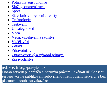
Potraviny, gastronomie
Služby, cestovní ruch
Sport
Stavebnictví, bydlení a reality
Technologie
Testování
Uncategorized
Věda
Věda, vzdělávání a školství
Vzdělávání
Zdraví
Zdravotnictví
Zpracovatelský a výrobní průmysl
Zpravodajství
redakce: info@zpravyted.cz |
Obsah serveru je chráněn autorským právem. Jakékoli užití obsahu
serveru včetně publikování nebo jiného šíření obsahu serveru je bez
písemného souhlasu zakázáno.