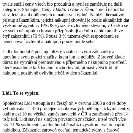
trvale snížil ceny všech bio produktů a nyní se zaměřuje na další
kategorie. Strategie „
Ceny v klidu. Trvale sníženo.
“ není náhradou
slev, letáků ani oblíbených tematických týdnů. Nabízí alternativní
přístup zákazníkům, jejichž nákupní chování je podle aktuálních dat
výzkumné agentury IPSOS výrazně ovlivněno slevami, v Česku se
ve svém nákupním chování přizpůsobují akčním nabídkám tři ze
čtyř zákazníků (76 %). Pouze 3 % tuzemských respondentů se
nenechávají ovlivnit a nakupují pouze podle sebe.
Lidl dlouhodobě posiluje blízký vztah se svými zákazníky a
upevňuje svou pozici značky, která jim je nejblíže. Zároveň klade
důraz na vytváření přehledného a příjemného nákupního prostředí,
které usnadňuje každodenní rozhodování, přináší větší klid při
nákupu a pozitivně ovlivňuje běžný den zákazníků.
Lidl. To se vyplatí.
Společnost Lidl vstoupila na český trh v červnu 2003 a od té doby
vybudovala síť 326 prodejen zásobovaných pěti logistickými centry;
patří mezi 10 největších zaměstnavatelů v ČR a zaměstnává přes 14
tisíc lidí. Lidl staví na silných privátních značkách, které tvoří více
než 71 % sortimentu, a dlouhodobě nabízí vysokou kvalitu napříč
nabídkou. Zákazníci zároveň oceňují tematické týdny s časově