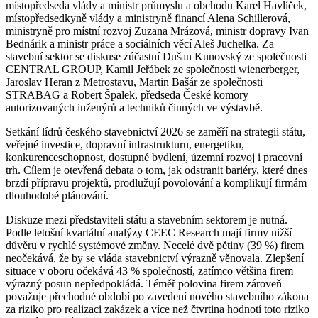
místopředseda vlády a ministr průmyslu a obchodu Karel Havlíček,
místopředsedkyně vlády a ministryně financí Alena Schillerová,
ministryně pro místní rozvoj Zuzana Mrázová, ministr dopravy Ivan
Bednárik a ministr práce a sociálních věcí Aleš Juchelka. Za
stavební sektor se diskuse zúčastní Dušan Kunovský ze společnosti
CENTRAL GROUP, Kamil Jeřábek ze společnosti wienerberger,
Jaroslav Heran z Metrostavu, Martin Bašár ze společnosti
STRABAG a Robert Špalek, předseda České komory
autorizovaných inženýrů a techniků činných ve výstavbě.
Setkání lídrů českého stavebnictví 2026 se zaměří na strategii státu,
veřejné investice, dopravní infrastrukturu, energetiku,
konkurenceschopnost, dostupné bydlení, územní rozvoj i pracovní
trh. Cílem je otevřená debata o tom, jak odstranit bariéry, které dnes
brzdí přípravu projektů, prodlužují povolování a komplikují firmám
dlouhodobé plánování.
Diskuze mezi představiteli státu a stavebním sektorem je nutná.
Podle letošní kvartální analýzy CEEC Research mají firmy nižší
důvěru v rychlé systémové změny. Necelé dvě pětiny (39 %) firem
neočekává, že by se vláda stavebnictví výrazně věnovala. Zlepšení
situace v oboru očekává 43 % společností, zatímco většina firem
výrazný posun nepředpokládá. Téměř polovina firem zároveň
považuje přechodné období po zavedení nového stavebního zákona
za riziko pro realizaci zakázek a více než čtvrtina hodnotí toto riziko