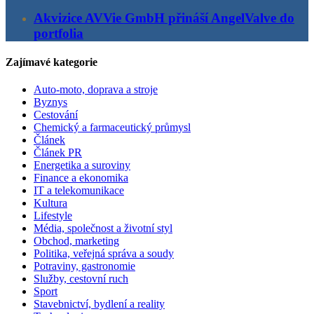
Akvizice AVVie GmbH přináší AngelValve do
portfolia
Zajímavé kategorie
Auto-moto, doprava a stroje
Byznys
Cestování
Chemický a farmaceutický průmysl
Článek
Článek PR
Energetika a suroviny
Finance a ekonomika
IT a telekomunikace
Kultura
Lifestyle
Média, společnost a životní styl
Obchod, marketing
Politika, veřejná správa a soudy
Potraviny, gastronomie
Služby, cestovní ruch
Sport
Stavebnictví, bydlení a reality