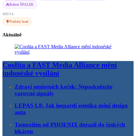
Robert ŠPALEK
MÍSTA
Pražský hrad
Aktuálně
Coolita a FAST Media Alliance mění
indonéské vysílání
Zdraví seniorních koček: Nepodceňujte
varovné signály
LEPAS L8: Jak leopardí estetika mění design
auta
Tamoxifen od PHOENIX dorazil do českých
lékáren