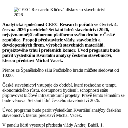
Analytická společnost CEEC Research pořádá ve čtvrtek 4.
června 2026 pravidelné Setkání lídrů stavebnictví 2026,
nejvýznamnější odbornou platformu svého druhu v České
republice. Propojí představitele vlády, stavebních a
developerských firem, výrobců stavebních materiálů,
projektového trhu i profesních komor. Úvod programu bude
patřit výsledkům Kvartální analýzy českého stavebnictví,
kterou představí Michal Vacek.
Přenos ze Španělského sálu Pražského hradu můžete sledovat od
10:00.
České stavebnictví vstupuje do období, které rozhodne o tempu
ekonomického růstu, dostupnosti bydlení i schopnosti státu
připravovat klíčové infrastrukturní projekty. Právě těmto tématům se
bude věnovat Setkání lídrů českého stavebnictví 2026.
Úvod programu bude patřit výsledkům Kvartální analýzy českého
stavebnictví, kterou představí Michal Vacek.
V panelu lídrů vystoupí předseda vlády Andrej Babiš, 1.