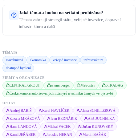
Jaká témata budou na setkání probírána?
Témata zahrnují strategii státu, veřejné investice, dopravní
infrastrukturu a další.
TÉMATA
stavebnictví
ekonomika
veřejné investice
infrastruktura
dostupné bydlení
FIRMY A ORGANIZACE
CENTRAL GROUP
wienerberger
Metrostav
STRABAG
Česká komora autorizovaných inženýrů a techniků činných ve výstavbě
OSOBY
Andrej BABIŠ
Karel HAVLÍČEK
Alena SCHILLEROVÁ
Zuzana MRÁZOVÁ
Ivan BEDNÁRIK
Aleš JUCHELKA
Hana LANDOVÁ
Michal VACEK
Dušan KUNOVSKÝ
Kamil JEŘÁBEK
Jaroslav HERAN
Martin BAŠÁR