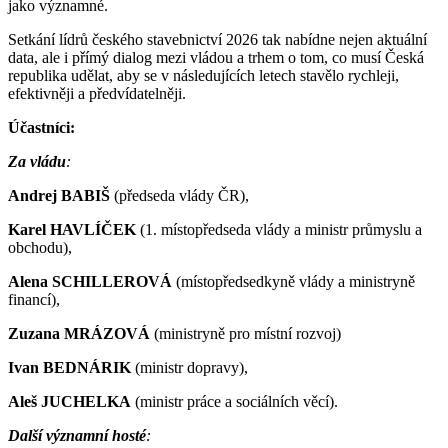
jako významné.
Setkání lídrů českého stavebnictví 2026 tak nabídne nejen aktuální
data, ale i přímý dialog mezi vládou a trhem o tom, co musí Česká
republika udělat, aby se v následujících letech stavělo rychleji,
efektivněji a předvídatelněji.
Účastníci:
Za vládu
:
Andrej BABIŠ
(předseda vlády ČR),
Karel
HAVLÍČEK
(1. místopředseda vlády a ministr průmyslu a
obchodu),
Alena
SCHILLEROVÁ
(místopředsedkyně vlády a ministryně
financí),
Zuzana MRÁZOVÁ
(ministryně pro místní rozvoj)
Ivan
BEDNÁRIK
(ministr dopravy),
Aleš
JUCHELKA
(ministr práce a sociálních věcí).
Další významní hosté
: