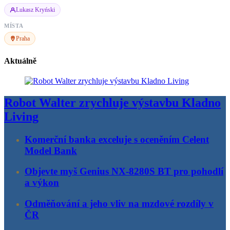
Lukasz Kryński
MÍSTA
Praha
Aktuálně
Robot Walter zrychluje výstavbu Kladno
Living
Komerční banka exceluje s oceněním Celent
Model Bank
Objevte myš Genius NX-8280S BT pro pohodlí
a výkon
Odměňování a jeho vliv na mzdové rozdíly v
ČR