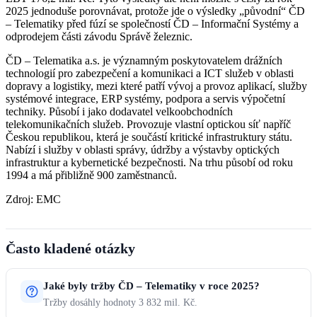
2025 jednoduše porovnávat, protože jde o výsledky „původní“ ČD
– Telematiky před fúzí se společností ČD – Informační Systémy a
odprodejem části závodu Správě železnic.
ČD – Telematika a.s. je významným poskytovatelem drážních
technologií pro zabezpečení a komunikaci a ICT služeb v oblasti
dopravy a logistiky, mezi které patří vývoj a provoz aplikací, služby
systémové integrace, ERP systémy, podpora a servis výpočetní
techniky. Působí i jako dodavatel velkoobchodních
telekomunikačních služeb. Provozuje vlastní optickou síť napříč
Českou republikou, která je součástí kritické infrastruktury státu.
Nabízí i služby v oblasti správy, údržby a výstavby optických
infrastruktur a kybernetické bezpečnosti. Na trhu působí od roku
1994 a má přibližně 900 zaměstnanců.
Zdroj: EMC
Často kladené otázky
Jaké byly tržby ČD – Telematiky v roce 2025?
Tržby dosáhly hodnoty 3 832 mil. Kč.