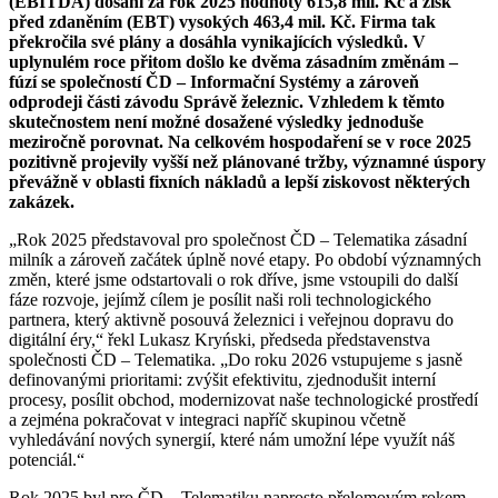
(EBITDA) dosáhl za rok 2025 hodnoty 615,8 mil. Kč a zisk
před zdaněním (EBT) vysokých 463,4 mil. Kč. Firma tak
překročila své plány a dosáhla vynikajících výsledků. V
uplynulém roce přitom došlo ke dvěma zásadním změnám –
fúzí se společností ČD – Informační Systémy a zároveň
odprodeji části závodu Správě železnic. Vzhledem k těmto
skutečnostem není možné dosažené výsledky jednoduše
meziročně porovnat. Na celkovém hospodaření se v roce 2025
pozitivně projevily vyšší než plánované tržby, významné úspory
převážně v oblasti fixních nákladů a lepší ziskovost některých
zakázek.
„Rok 2025 představoval pro společnost ČD – Telematika zásadní
milník a zároveň začátek úplně nové etapy. Po období významných
změn, které jsme odstartovali o rok dříve, jsme vstoupili do další
fáze rozvoje, jejímž cílem je posílit naši roli technologického
partnera, který aktivně posouvá železnici i veřejnou dopravu do
digitální éry,“ řekl Lukasz Kryński, předseda představenstva
společnosti ČD – Telematika. „Do roku 2026 vstupujeme s jasně
definovanými prioritami: zvýšit efektivitu, zjednodušit interní
procesy, posílit obchod, modernizovat naše technologické prostředí
a zejména pokračovat v integraci napříč skupinou včetně
vyhledávání nových synergií, které nám umožní lépe využít náš
potenciál.“
Rok 2025 byl pro ČD – Telematiku naprosto přelomovým rokem.