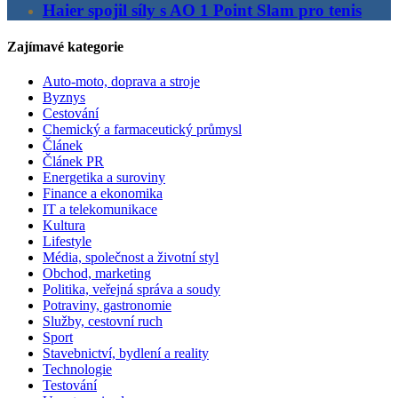
Haier spojil síly s AO 1 Point Slam pro tenis
Zajímavé kategorie
Auto-moto, doprava a stroje
Byznys
Cestování
Chemický a farmaceutický průmysl
Článek
Článek PR
Energetika a suroviny
Finance a ekonomika
IT a telekomunikace
Kultura
Lifestyle
Média, společnost a životní styl
Obchod, marketing
Politika, veřejná správa a soudy
Potraviny, gastronomie
Služby, cestovní ruch
Sport
Stavebnictví, bydlení a reality
Technologie
Testování