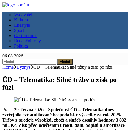
Vydavatel
Kultura
Lifestyle
Sport
Gastronomie
Redakční testy
Politika
06.08.2026
Vyhledávání
Home
Byznys
ČD – Telematika: Silné tržby a zisk po fúzi
ČD – Telematika: Silné tržby a zisk po
fúzi
Praha 29. června 2026 –
Společnost ČD – Telematika dnes
zveřejnila své auditované hospodářské výsledky za rok 2025.
Tržby z prodeje výrobků, zboží a služeb dosáhly hodnoty 3 832
mil. Kč. Zisk před odečtením úroků, daní, odpisů a amortizace