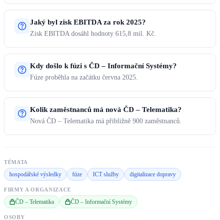
Jaký byl zisk EBITDA za rok 2025?
Zisk EBITDA dosáhl hodnoty 615,8 mil. Kč.
Kdy došlo k fúzi s ČD – Informační Systémy?
Fúze proběhla na začátku června 2025.
Kolik zaměstnanců má nová ČD – Telematika?
Nová ČD – Telematika má přibližně 900 zaměstnanců.
TÉMATA
hospodářské výsledky
fúze
ICT služby
digitalizace dopravy
FIRMY A ORGANIZACE
ČD – Telematika
ČD – Informační Systémy
OSOBY