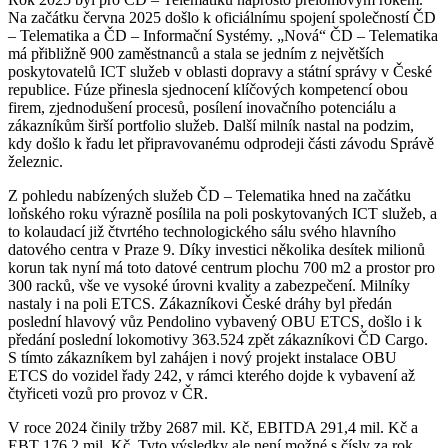
Na začátku června 2025 došlo k oficiálnímu spojení společností ČD
– Telematika a ČD – Informační Systémy. „Nová“ ČD – Telematika
má přibližně 900 zaměstnanců a stala se jedním z největších
poskytovatelů ICT služeb v oblasti dopravy a státní správy v České
republice. Fúze přinesla sjednocení klíčových kompetencí obou
firem, zjednodušení procesů, posílení inovačního potenciálu a
zákazníkům širší portfolio služeb. Další milník nastal na podzim,
kdy došlo k řadu let připravovanému odprodeji části závodu Správě
železnic.
Z pohledu nabízených služeb ČD – Telematika hned na začátku
loňského roku výrazně posílila na poli poskytovaných ICT služeb, a
to kolaudací již čtvrtého technologického sálu svého hlavního
datového centra v Praze 9. Díky investici několika desítek milionů
korun tak nyní má toto datové centrum plochu 700 m2 a prostor pro
300 racků, vše ve vysoké úrovni kvality a zabezpečení. Milníky
nastaly i na poli ETCS. Zákazníkovi České dráhy byl předán
poslední hlavový vůz Pendolino vybavený OBU ETCS, došlo i k
předání poslední lokomotivy 363.524 zpět zákazníkovi ČD Cargo.
S tímto zákazníkem byl zahájen i nový projekt instalace OBU
ETCS do vozidel řady 242, v rámci kterého dojde k vybavení až
čtyřiceti vozů pro provoz v ČR.
V roce 2024 činily tržby 2687 mil. Kč, EBITDA 291,4 mil. Kč a
EBT 176,2 mil. Kč. Tyto výsledky ale není možné s čísly za rok