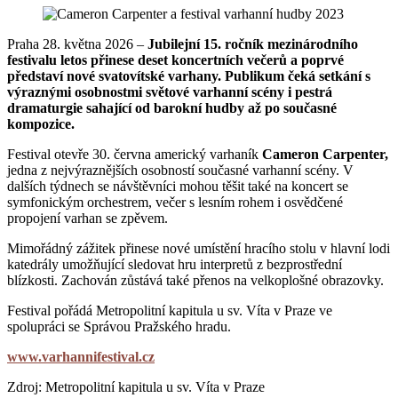
Praha 28. května 2026 –
Jubilejní 15. ročník mezinárodního
festivalu letos přinese deset koncertních večerů a poprvé
představí nové svatovítské varhany. Publikum čeká setkání s
výraznými osobnostmi světové varhanní scény i pestrá
dramaturgie sahající od barokní hudby až po současné
kompozice.
Festival otevře 30. června americký varhaník
Cameron Carpenter,
jedna z nejvýraznějších osobností současné varhanní scény. V
dalších týdnech se návštěvníci mohou těšit také na koncert se
symfonickým orchestrem, večer s lesním rohem i osvědčené
propojení varhan se zpěvem.
Mimořádný zážitek přinese nové umístění hracího stolu v hlavní lodi
katedrály umožňující sledovat hru interpretů z bezprostřední
blízkosti. Zachován zůstává také přenos na velkoplošné obrazovky.
Festival pořádá Metropolitní kapitula u sv. Víta v Praze ve
spolupráci se Správou Pražského hradu.
www.varhannifestival.cz
Zdroj: Metropolitní kapitula u sv. Víta v Praze