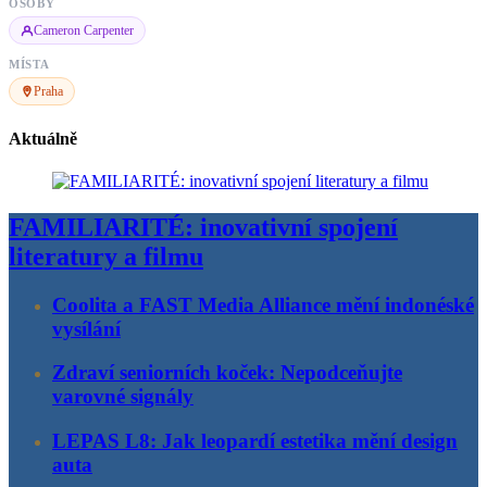
OSOBY
Cameron Carpenter
MÍSTA
Praha
Aktuálně
FAMILIARITÉ: inovativní spojení
literatury a filmu
Coolita a FAST Media Alliance mění indonéské
vysílání
Zdraví seniorních koček: Nepodceňujte
varovné signály
LEPAS L8: Jak leopardí estetika mění design
auta